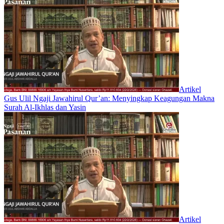
Artikel
Gus Ulil Ngaji Jawahirul Qur’an: Menyingkap Keagungan Makna
Surah Al-Ikhlas dan Yasin
Artikel