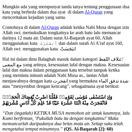
Mungkin ada yang mempunyai tanda tanya tentang penggunaan dua
kata yang berbeda dalam dua ayat di dalam
Al-Quran
yang
menceritakan kejadian yang sama.
Contohnya di dalam
Al-Quran
adalah ketika Nabi Musa dengan izin
Allah swt. memukulkan tongkatnya ke arah batu lalu memancar
darinya 12 mata air. Dalam surat Al-Baqarah ayat 60, Allah
menggunakan kata ٱنفَجَرَتْ dan dalam surah Al A’raf ayat 160,
Allah swt. menggunakan kata انبَجَسَتْ
Hal ini dalam ilmu Balaghah masuk dalam kategori ٱئتلاف اللفظ
مع المعنى yang artinya, kesesuaian lafal dengan makna. Kesesuaian
lafal dan makna dalam penggunaan kata tersebut tampak ketika
yang meminta minum adalah Nabi Musa as., lantas Allah
menjawabnya dengan kata انفجرت yang bermakna شدة تدفق الماء
atau “menyembur dengan kencang”, sebagaimana ayat berikut:
وَاِذِ اسْتَسْقٰى مُوْسٰى لِقَوْمِهٖ فَقُلْنَا اضْرِبْ بِّعَصَاكَ الْحَجَرَۗ
فَانْفَجَرَتْ مِنْهُ اثْنَتَا عَشْرَةَ عَيْنًا قَدْ عَلِمَ كُلُّ اُنَاسٍ مَّشْرَبَهُمْ
“Dan (ingatlah) KETIKA MUSA memohon air untuk kaumnya, lalu
Kami berfirman, ‘Pukullah batu itu dengan tongkatmu!’ Maka
memancarlah daripadanya dua belas mata air. Setiap suku telah
mengetahui tempat minumnya.”
(QS. Al-Baqarah [2]: 60)