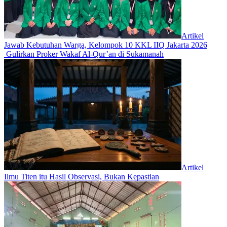
Artikel
Jawab Kebutuhan Warga, Kelompok 10 KKL IIQ Jakarta 2026
Gulirkan Proker Wakaf Al-Qur’an di Sukamanah
Artikel
Ilmu Titen itu Hasil Observasi, Bukan Kepastian