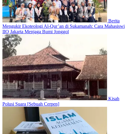
Berita
Mengukir Ekoteologi Al-Qur’an di Sukamanah: Cara Mahasiswi
IIQ Jakarta Menjaga Bumi Jonggol
Kisah
Polusi Suara [Sebuah Cerpen]