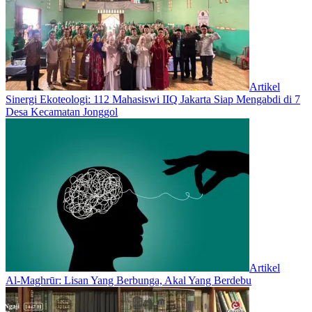
Artikel
‎Sinergi Ekoteologi: 112 Mahasiswi IIQ Jakarta Siap Mengabdi di 7
Desa Kecamatan Jonggol
Artikel
Al-Maghrūr: Lisan Yang Berbunga, Akal Yang Berdebu