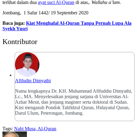
terlihat dalam dua
ayat suci Al-Quran
di atas,.
Wallahu a’lam.
Jombang, 1 Safar 1442/ 19 September 2020
Baca juga:
Kiat Menghafal Al-Quran Tanpa Pernah Lupa Ala
Syekh Yusri
Kontributor
Afifudin Dimyathi
Nama lengkapnya Dr. KH. Muhammad Afifuddin Dimyathi,
Lc., MA. Menyelesaikan jenjang sarjana di Universitas Al-
Azhar Mesir, dan jenjang magister serta doktoral di Sudan.
Kini mengasuh Pondok Tahfidzul Quran, Hidayatul Quran,
Darul Ulum, Peterongan, Jombang.
Tags:
Nabi Musa, Al-Quran