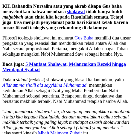
KH. Bahaudin Nursalim atau yang akrab disapa Gus baha
menyebutkan bahwa membaca
shalawat
tidak hanya bukti
maḫabbah
atau cinta kita kepada Rasulullah semata. Tetapi
juga bisa menjadi penyelamat pada hari kiamat kelak karena
unsur filosofi teologis yang terkandung di dalamnya.
Filosofi teologis sholawat ini menurut
Gus Baha
memiliki dua unsur
pengakuan yang esensial dan mendudukan relasi antara Allah dan
Nabi secara proporsional. Pertama, mengakui Allah sebagai Tuhan
sekaligus mengakui Nabi Muhammad Saw sebagai hamba Nya.
Baca juga:
5 Manfaat Shalawat, Melancarkan Rezeki hingga
Mendapat Syafaat
Dalam
shigat
(redaksi) sholawat yang biasa kita lantunkan, yaitu
Allahumma sholli ala sayyidina Muhammad
, menunjukan
kedudukan Allah sebagai Dzat yang Maha Pemberi dan Nabi
Muhammad sebagai penerima. Betapapun tinggi derajatnya dan
berstatus makhluk terbaik, Nabi Muhammad tetaplah hamba Allah.
“
Jadi, membaca sholawat
itu, di samping menunjukkan mahabbah
(cinta) kita kepada Rasulullah, dengan menyatakan beliau sebagai
makhluk terbaik yang paling layak mendapat azkash sholawat
dari
Allah
, juga menyatakan Allah
sebagai (Tuhan) yang memberi,
”
jelas santri kinasih
Mbah Maimoen Zubair
itu