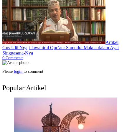
Artikel
Gus Ulil Ngaji Jawahirul Qur’an: Samudra Makna dalam Ayat
Singgasana-Nya
0
Comments
Please
login
to comment
Popular Artikel