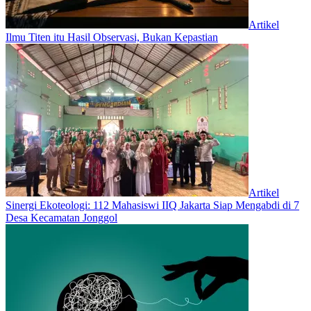
Artikel
Ilmu Titen itu Hasil Observasi, Bukan Kepastian
Artikel
‎Sinergi Ekoteologi: 112 Mahasiswi IIQ Jakarta Siap Mengabdi di 7
Desa Kecamatan Jonggol