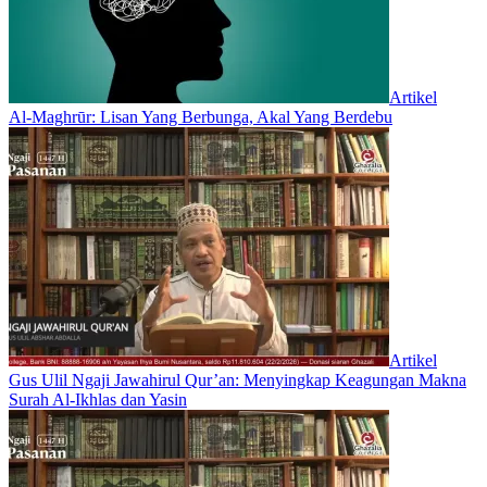
Artikel
Al-Maghrūr: Lisan Yang Berbunga, Akal Yang Berdebu
Artikel
Gus Ulil Ngaji Jawahirul Qur’an: Menyingkap Keagungan Makna
Surah Al-Ikhlas dan Yasin