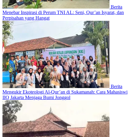
Berita
Menebar Inspirasi di Perum TNI AL: Seni, Qur’an Isyarat, dan
Perpisahan yang Hangat
Berita
Mengukir Ekoteologi Al-Qur’an di Sukamanah: Cara Mahasiswi
IIQ Jakarta Menjaga Bumi Jonggol