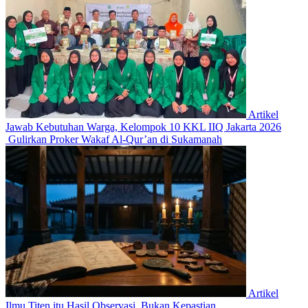
Artikel
Jawab Kebutuhan Warga, Kelompok 10 KKL IIQ Jakarta 2026
Gulirkan Proker Wakaf Al-Qur’an di Sukamanah
Artikel
Ilmu Titen itu Hasil Observasi, Bukan Kepastian