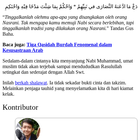
دَعْ مَا ادَّعَتهُ النَّصَارَى في نَبِيِّهِمُ * وَاحْكُمْ بِمَا شِئْتَ مَدْحًا فِيْهِ وَاحْتَكِمِ
“
Tinggalkanlah olehmu apa-apa yang disangkakan oleh orang
Nasrani. Tak mengapa kamu memuji Nabi secara berlebihan, tapi
tinggalkanlah tradisi yang dilakukan orang Nasrani.
” Tandas Gus
Baha.
Baca juga:
Tiga Qasidah Burdah Fenomenal dalam
Kesusastraan Arab
Sedalam-dalam cintanya kita menyanjung Nabi Muhammad, umat
muslim tidak akan terjebak sampai mendududkan Rasulullah
setingkat dan sederajat dengan Allah Swt.
Inilah
berkah shalawat
. Ia tidak sekadar bukti cinta dan takzim.
Melainkan penjaga tauhid yang menyelamatkan kita di hari kiamat
kelak.
Kontributor