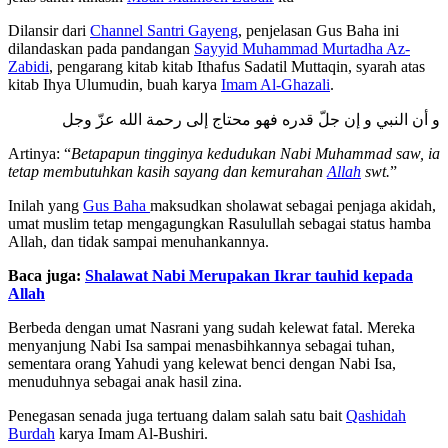
Dilansir dari
Channel Santri Gayeng
, penjelasan Gus Baha ini
dilandaskan pada pandangan
Sayyid Muhammad Murtadha Az-
Zabidi
, pengarang kitab
kitab Ithafus Sadatil Muttaqin, syarah atas
kitab Ihya Ulumudin, buah karya
Imam Al-Ghazali
.
و أن النبي و إن جلّ قدره فهو محتاج إلى رحمة الله عزّ وجل
Artinya:
“
Betapapun tingginya kedudukan Nabi Muhammad saw, ia
tetap membutuhkan kasih sayang dan kemurahan
Allah
swt.
”
Inilah yang
Gus Baha
maksudkan sholawat sebagai penjaga akidah,
umat muslim tetap mengagungkan Rasulullah sebagai status hamba
Allah, dan tidak sampai menuhankannya.
Baca juga:
Shalawat Nabi Merupakan Ikrar tauhid kepada
Allah
Berbeda dengan
umat Nasrani yang sudah kelewat fatal. Mereka
menyanjung Nabi Isa sampai menasbihkannya sebagai tuhan,
sementara orang Yahudi yang kelewat benci dengan Nabi Isa,
menuduhnya sebagai anak hasil zina.
Penegasan senada juga tertuang dalam salah satu bait
Qashidah
Burdah
karya Imam Al-Bushiri.