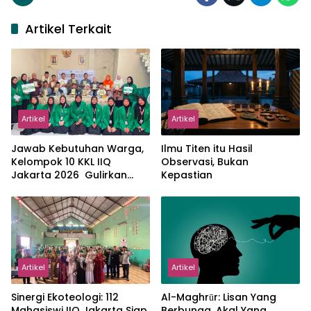
Artikel Terkait
Artikel
Artikel
Jawab Kebutuhan Warga,
Ilmu Titen itu Hasil
Kelompok 10 KKL IIQ
Observasi, Bukan
Jakarta 2026 Gulirkan
Kepastian
Proker Wakaf Al-Qur’an di
Sukamanah
Artikel
Artikel
‎Sinergi Ekoteologi: 112
Al-Maghrūr: Lisan Yang
Mahasiswi IIQ Jakarta Siap
Berbunga, Akal Yang