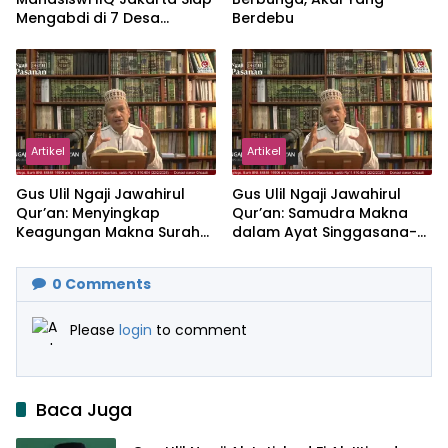
Mengabdi di 7 Desa
Berdebu
Kecamatan Jonggol
Artikel
Artikel
Gus Ulil Ngaji Jawahirul
Gus Ulil Ngaji Jawahirul
Qur’an: Menyingkap
Qur’an: Samudra Makna
Keagungan Makna Surah
dalam Ayat Singgasana-
Al-Ikhlas dan Yasin
Nya
0
Comments
Please
login
to comment
Baca Juga