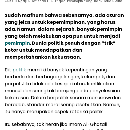
Gus Ulil Ngaji Al-Iqtishad Fi Al-I’tiqad: Pemimpin Yang Tidak Terlalu Alim
Sudah mafhum bahwa sebenarnya, ada aturan
yang jelas untuk kepemimpinan, yang harus
ada. Namun, dalam sejarah, banyak pemimpin
yang telah melakukan apa pun untuk menjadi
pemimpin
. Dunia politik penuh dengan “trik”
kotor untuk mendapatkan dan
mempertahankan kekuasaan.
Elit
politik
memiliki banyak kepentingan yang
berbeda dari berbagai golongan, kelompok, dan
parpol. Jika tidak ada kesepakatan, konflik akan
muncul dan seringkali berujung pada penyelesaian
kekerasan. Dalam berpolitik secara manusiawi dan
beradab, standar moral sering disebutkan. Namun,
itu hanya merupakan aspek retorika politik.
Itu sebabnya, tak heran jika Imam Al-Ghazali