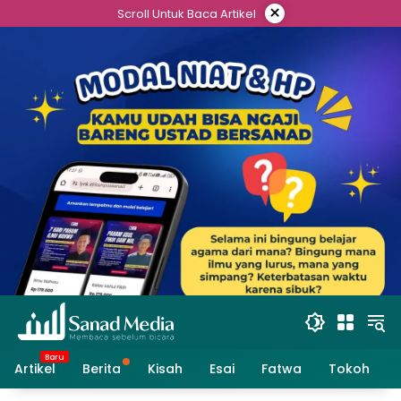
Skip
×
Scroll Untuk Baca Artikel
to
content
Artikel
Berita
Kisah
Esai
Fatwa
Tokoh