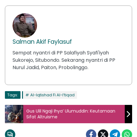
Salman Akif Faylasuf
Sempat nyantri di PP Salafiyah Syafi'iyah
Sukorejo, Situbondo. Sekarang nyantri di PP
Nurul Jadid, Paiton, Probolinggo.
Tags:
Al-Iqtishad Fi Al-I’tiqad
Gus Ulil Ngaji Ihya’ Ulumuddin: Keutamaan
Sifat Altruisme