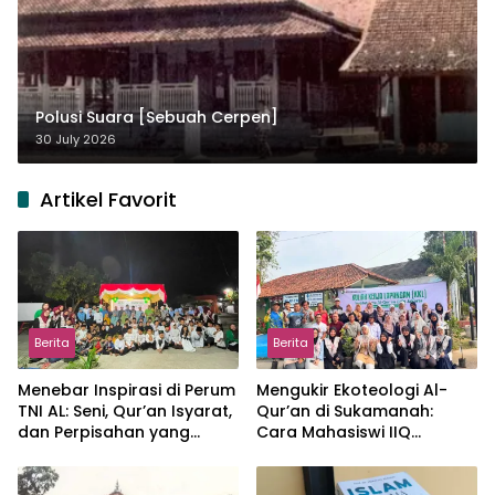
Polusi Suara [Sebuah Cerpen]
30 July 2026
Artikel Favorit
Berita
Berita
Menebar Inspirasi di Perum
Mengukir Ekoteologi Al-
TNI AL: Seni, Qur’an Isyarat,
Qur’an di Sukamanah:
dan Perpisahan yang
Cara Mahasiswi IIQ
Hangat
Jakarta Menjaga Bumi
Jonggol