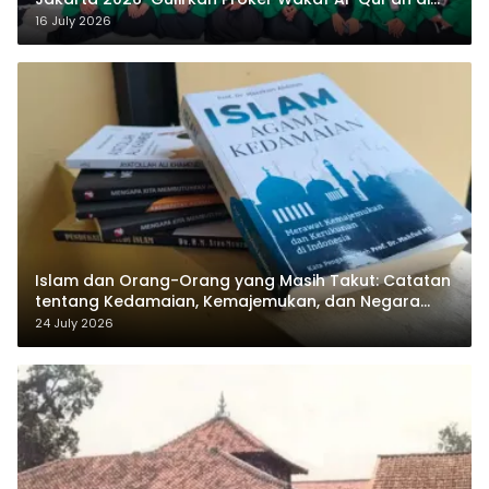
Sukamanah
16 July 2026
Islam dan Orang-Orang yang Masih Takut: Catatan
tentang Kedamaian, Kemajemukan, dan Negara
dalam Pemikiran Masykuri Abdillah
24 July 2026