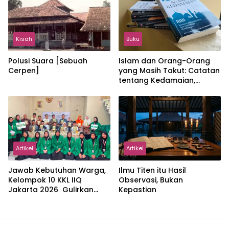
Kisah
Buku
Polusi Suara [Sebuah
Islam dan Orang-Orang
Cerpen]
yang Masih Takut: Catatan
tentang Kedamaian,
Kemajemukan, dan Negara
dalam Pemikiran Masykuri
Abdillah
Artikel
Artikel
Jawab Kebutuhan Warga,
Ilmu Titen itu Hasil
Kelompok 10 KKL IIQ
Observasi, Bukan
Jakarta 2026 Gulirkan
Kepastian
Proker Wakaf Al-Qur’an di
Sukamanah