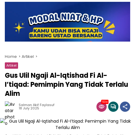
Home
Artikel
Artikel
Gus Ulil Ngaji Al-Iqtishad Fi Al-
I’tiqad: Pemimpin Yang Tidak Terlalu
Alim
534
Salman Akif Faylasuf
18 July 2025