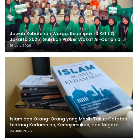
Jawab Kebutuhan Warga, Kelompok 10 KKL IIQ
Jakarta 2026 Gulirkan Proker Wakaf Al-Qur’an di
Sukamanah
16 July 2026
Islam dan Orang-Orang yang Masih Takut: Catatan
tentang Kedamaian, Kemajemukan, dan Negara
dalam Pemikiran Masykuri Abdillah
24 July 2026