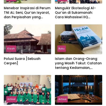
Menebar Inspirasi di Perum
Mengukir Ekoteologi Al-
TNI AL: Seni, Qur’an Isyarat,
Qur’an di Sukamanah:
dan Perpisahan yang
Cara Mahasiswi IIQ
Hangat
Jakarta Menjaga Bumi
Jonggol
Kisah
Buku
Polusi Suara [Sebuah
Islam dan Orang-Orang
Cerpen]
yang Masih Takut: Catatan
tentang Kedamaian,
Kemajemukan, dan Negara
dalam Pemikiran Masykuri
Abdillah
Artikel
Artikel