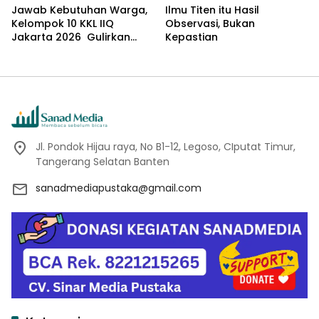
Jawab Kebutuhan Warga,
Ilmu Titen itu Hasil
Kelompok 10 KKL IIQ
Observasi, Bukan
Jakarta 2026 Gulirkan
Kepastian
Proker Wakaf Al-Qur’an di
Sukamanah
Jl. Pondok Hijau raya, No B1-12, Legoso, CIputat Timur,
Tangerang Selatan Banten
sanadmediapustaka@gmail.com