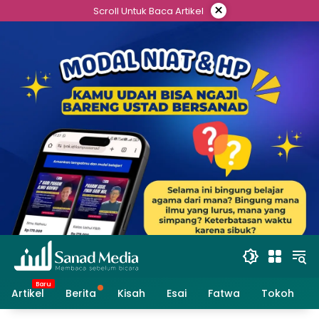
Skip
×
Scroll Untuk Baca Artikel
to
content
Artikel
Berita
Kisah
Esai
Fatwa
Tokoh