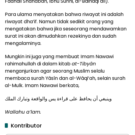
Fadhâil Shahâbah, Ibnu Sunni, al-Baihaqi dll).
Para ulama menyatakan bahwa riwayat ini adalah
riwayat dha’if. Namun tidak sedikit orang yang
mengatakan bahwa jika seseorang mendawamkan
surat ini akan dimudahkan rezekinya dan sudah
mengalaminya.
Mungkin ini juga yang membuat Imam Nawawi
rahimahullah di dalam kitab
at-Tibyân
menganjurkan agar seorang Muslim selalu
membaca surah Yâsîn dan al-Wâqi’ah, selain surah
al-Mulk. Imam Nawawi berkata,
وينبغي أن يحافظ على قراءة يس والواقعة وتبارك الملك
Wallahu a’lam.
Kontributor