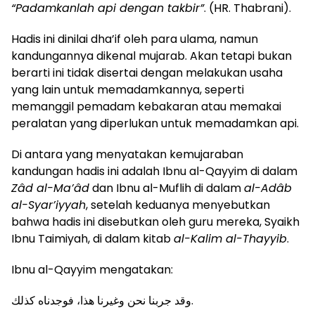
“Padamkanlah api dengan takbir”
. (HR. Thabrani).
Hadis ini dinilai dha’if oleh para ulama, namun
kandungannya dikenal mujarab. Akan tetapi bukan
berarti ini tidak disertai dengan melakukan usaha
yang lain untuk memadamkannya, seperti
memanggil pemadam kebakaran atau memakai
peralatan yang diperlukan untuk memadamkan api.
Di antara yang menyatakan kemujaraban
kandungan hadis ini adalah Ibnu al-Qayyim di dalam
Zâd al-Ma’âd
dan Ibnu al-Muflih di dalam
al-Adâb
al-Syar’iyyah
, setelah keduanya menyebutkan
bahwa hadis ini disebutkan oleh guru mereka, Syaikh
Ibnu Taimiyah, di dalam kitab
al-Kalim al-Thayyib
.
Ibnu al-Qayyim mengatakan:
وقد جربنا نحن وغيرنا هذا، فوجدناه كذلك.