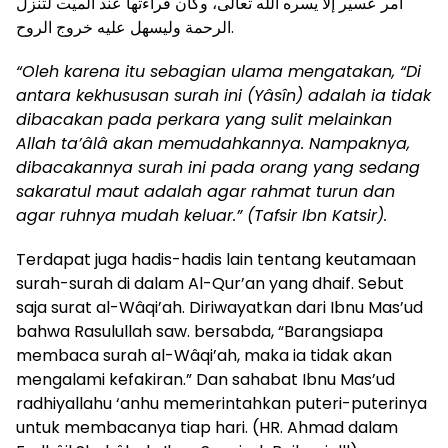
أمر عسير إلا يسره الله تعالى، وكأن قراءتها عند الميت لتنزل
الرحمة وليسهل عليه خروج الروح.
“Oleh karena itu sebagian ulama mengatakan, “Di
antara kekhususan surah ini (Yâsîn) adalah ia tidak
dibacakan pada perkara yang sulit melainkan
Allah ta’âlâ akan memudahkannya. Nampaknya,
dibacakannya surah ini pada orang yang sedang
sakaratul maut adalah agar rahmat turun dan
agar ruhnya mudah keluar.” (Tafsir Ibn Katsir).
Terdapat juga hadis-hadis lain tentang keutamaan
surah-surah di dalam Al-Qur’an yang dhaif. Sebut
saja surat al-Wâqi’ah. Diriwayatkan dari Ibnu Mas’ud
bahwa Rasulullah saw. bersabda, “Barangsiapa
membaca surah al-Wâqi’ah, maka ia tidak akan
mengalami kefakiran.” Dan sahabat Ibnu Mas’ud
radhiyallahu ‘anhu memerintahkan puteri-puterinya
untuk membacanya tiap hari. (HR. Ahmad dalam