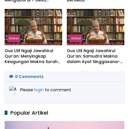
Mengabdi di 7 Desa
Berdebu
Kecamatan Jonggol
Artikel
Artikel
Gus Ulil Ngaji Jawahirul
Gus Ulil Ngaji Jawahirul
Qur’an: Menyingkap
Qur’an: Samudra Makna
Keagungan Makna Surah
dalam Ayat Singgasana-
Al-Ikhlas dan Yasin
Nya
0
Comments
Please
login
to comment
Popular Artikel