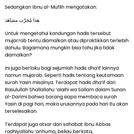
Sedangkan Ibnu al-Muflih mengatakan:
هذا مُجَرَّب مشاهَد.
Untuk mengetahui kandungan hadis tersebut
mujarrab tentu diamalkan atau dipraktikkan terlebih
dahulu. Bagaimana mungkin bisa tahu jika tidak
diamalkan?
Ini juga berlaku bagi sejumlah hadis dha’if lainnya
namun mujarab. Seperti hadis tentang keutamaan
surah Yasin misalnya. Terdapat hadis dha’if dari
Rasulullah Shallallahu ‘alaihi wa Sallam dalam Sunan
al-Darimi bahwa barang siapa membaca surah
Yasin di pagi hari, maka urusannya pada hari itu akan
terselesaikan.
Terdapat juga atsar dari sahabat Ibnu Abbas
radhiyallahu ‘anhuma, beliau berkata,