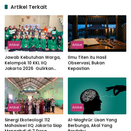
Artikel Terkait
Artikel
Artikel
Jawab Kebutuhan Warga,
Ilmu Titen itu Hasil
Kelompok 10 KKL IIQ
Observasi, Bukan
Jakarta 2026 Gulirkan
Kepastian
Proker Wakaf Al-Qur’an di
Sukamanah
Artikel
Artikel
‎Sinergi Ekoteologi: 112
Al-Maghrūr: Lisan Yang
Mahasiswi IIQ Jakarta Siap
Berbunga, Akal Yang