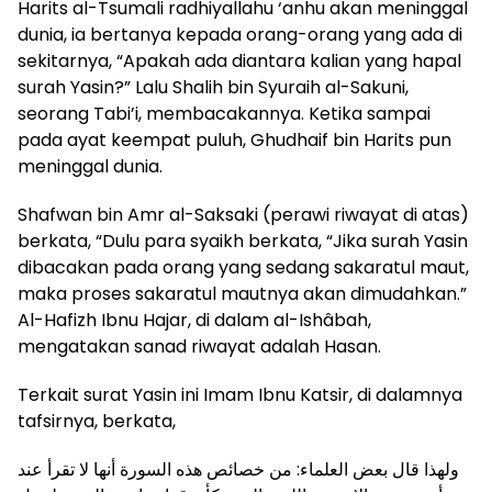
Harits al-Tsumali radhiyallahu ‘anhu akan meninggal
dunia, ia bertanya kepada orang-orang yang ada di
sekitarnya, “Apakah ada diantara kalian yang hapal
surah Yasin?” Lalu Shalih bin Syuraih al-Sakuni,
seorang Tabi’i, membacakannya. Ketika sampai
pada ayat keempat puluh, Ghudhaif bin Harits pun
meninggal dunia.
Shafwan bin Amr al-Saksaki (perawi riwayat di atas)
berkata, “Dulu para syaikh berkata, “Jika surah Yasin
dibacakan pada orang yang sedang sakaratul maut,
maka proses sakaratul mautnya akan dimudahkan.”
Al-Hafizh Ibnu Hajar, di dalam al-Ishâbah,
mengatakan sanad riwayat adalah Hasan.
Terkait surat Yasin ini Imam Ibnu Katsir, di dalamnya
tafsirnya, berkata,
ولهذا قال بعض العلماء: من خصائص هذه السورة أنها لا تقرأ عند