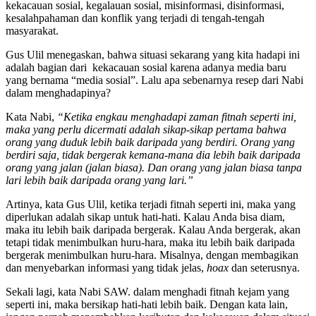
kekacauan sosial, kegalauan sosial, misinformasi, disinformasi,
kesalahpahaman dan konflik yang terjadi di tengah-tengah
masyarakat.
Gus Ulil menegaskan, bahwa situasi sekarang yang kita hadapi ini
adalah bagian dari kekacauan sosial karena adanya media baru
yang bernama “media sosial”. Lalu apa sebenarnya resep dari Nabi
dalam menghadapinya?
Kata Nabi,
“Ketika engkau menghadapi zaman fitnah seperti ini,
maka yang perlu dicermati adalah sikap-sikap pertama bahwa
orang yang duduk lebih baik daripada yang berdiri. Orang yang
berdiri saja, tidak bergerak kemana-mana dia lebih baik daripada
orang yang jalan (jalan biasa). Dan orang yang jalan biasa tanpa
lari lebih baik daripada orang yang lari.”
Artinya, kata Gus Ulil, ketika terjadi fitnah seperti ini, maka yang
diperlukan adalah sikap untuk hati-hati. Kalau Anda bisa diam,
maka itu lebih baik daripada bergerak. Kalau Anda bergerak, akan
tetapi tidak menimbulkan huru-hara, maka itu lebih baik daripada
bergerak menimbulkan huru-hara. Misalnya, dengan membagikan
dan menyebarkan informasi yang tidak jelas,
hoax
dan seterusnya.
Sekali lagi, kata Nabi SAW. dalam menghadi fitnah kejam yang
seperti ini, maka bersikap hati-hati lebih baik. Dengan kata lain,