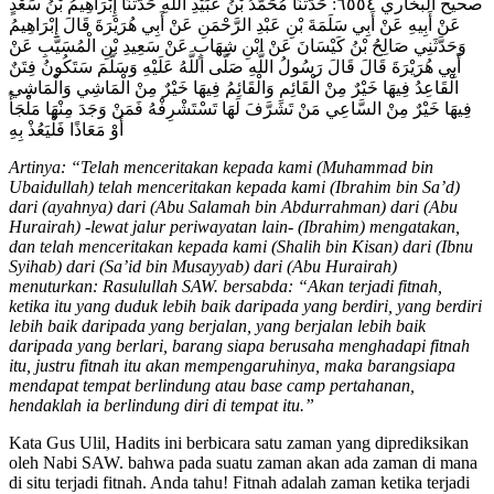
صحيح البخاري ٦٥٥٤: حَدَّثَنَا مُحَمَّدُ بْنُ عُبَيْدِ اللَّهِ حَدَّثَنَا إِبْرَاهِيمُ بْنُ سَعْدٍ
عَنْ أَبِيهِ عَنْ أَبِي سَلَمَةَ بْنِ عَبْدِ الرَّحْمَنِ عَنْ أَبِي هُرَيْرَةَ قَالَ إِبْرَاهِيمُ
وَحَدَّثَنِي صَالِحُ بْنُ كَيْسَانَ عَنْ ابْنِ شِهَابٍ عَنْ سَعِيدِ بْنِ الْمُسَيَّبِ عَنْ
أَبِي هُرَيْرَةَ قَالَ قَالَ رَسُولُ اللَّهِ صَلَّى اللَّهُ عَلَيْهِ وَسَلَّمَ سَتَكُونُ فِتَنٌ
الْقَاعِدُ فِيهَا خَيْرٌ مِنْ الْقَائِمِ وَالْقَائِمُ فِيهَا خَيْرٌ مِنْ الْمَاشِي وَالْمَاشِي
فِيهَا خَيْرٌ مِنْ السَّاعِي مَنْ تَشَرَّفَ لَهَا تَسْتَشْرِفْهُ فَمَنْ وَجَدَ مِنْهَا مَلْجَأً
أَوْ مَعَاذًا فَلْيَعُذْ بِهِ
Artinya: “Telah menceritakan kepada kami (Muhammad bin
Ubaidullah) telah menceritakan kepada kami (Ibrahim bin Sa’d)
dari (ayahnya) dari (Abu Salamah bin Abdurrahman) dari (Abu
Hurairah) -lewat jalur periwayatan lain- (Ibrahim) mengatakan,
dan telah menceritakan kepada kami (Shalih bin Kisan) dari (Ibnu
Syihab) dari (Sa’id bin Musayyab) dari (Abu Hurairah)
menuturkan: Rasulullah SAW. bersabda: “Akan terjadi fitnah,
ketika itu yang duduk lebih baik daripada yang berdiri, yang berdiri
lebih baik daripada yang berjalan, yang berjalan lebih baik
daripada yang berlari, barang siapa berusaha menghadapi fitnah
itu, justru fitnah itu akan mempengaruhinya, maka barangsiapa
mendapat tempat berlindung atau base camp pertahanan,
hendaklah ia berlindung diri di tempat itu.”
Kata Gus Ulil, Hadits ini berbicara satu zaman yang diprediksikan
oleh Nabi SAW. bahwa pada suatu zaman akan ada zaman di mana
di situ terjadi fitnah. Anda tahu! Fitnah adalah zaman ketika terjadi