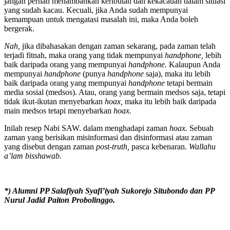
jangan pernah menambahkan keributan dan kekacauan dalam situasi
yang sudah kacau. Kecuali, jika Anda sudah mempunyai
kemampuan untuk mengatasi masalah ini, maka Anda boleh
bergerak.
Nah,
jika dibahasakan dengan zaman sekarang, pada zaman telah
terjadi fitnah, maka orang yang tidak mempunyai
handphone,
lebih
baik daripada orang yang mempunyai
handphone.
Kalaupun Anda
mempunyai
handphone
(punya
handphone
saja), maka itu lebih
baik daripada orang yang mempunyai
handphone
tetapi bermain
media sosial (medsos). Atau, orang yang bermain medsos saja, tetapi
tidak ikut-ikutan menyebarkan
hoax,
maka itu lebih baik daripada
main medsos tetapi menyebarkan
hoax.
Inilah resep Nabi SAW. dalam menghadapi zaman
hoax.
Sebuah
zaman yang berisikan misinformasi dan disinformasi atau zaman
yang disebut dengan zaman
post-truth,
pasca kebenaran.
Wallahu
a’lam bisshawab.
*) Alumni PP Salafiyah Syafi’iyah Sukorejo Situbondo dan PP
Nurul Jadid Paiton Probolinggo.