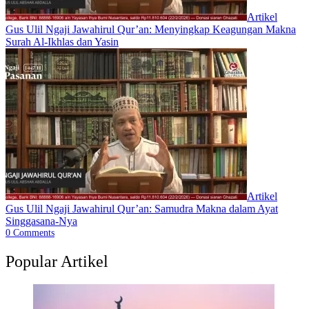
Artikel
Gus Ulil Ngaji Jawahirul Qur’an: Menyingkap Keagungan Makna
Surah Al-Ikhlas dan Yasin
Artikel
Gus Ulil Ngaji Jawahirul Qur’an: Samudra Makna dalam Ayat
Singgasana-Nya
0
Comments
Popular Artikel