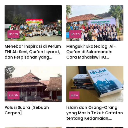
Berita
Berita
Menebar Inspirasi di Perum
Mengukir Ekoteologi Al-
TNI AL: Seni, Qur’an Isyarat,
Qur’an di Sukamanah:
dan Perpisahan yang
Cara Mahasiswi IIQ
Hangat
Jakarta Menjaga Bumi
Jonggol
Kisah
Buku
Polusi Suara [Sebuah
Islam dan Orang-Orang
Cerpen]
yang Masih Takut: Catatan
tentang Kedamaian,
Kemajemukan, dan Negara