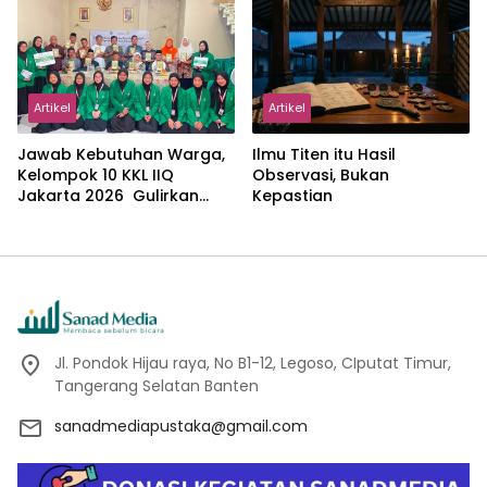
dalam Pemikiran Masykuri
Abdillah
Artikel
Artikel
Jawab Kebutuhan Warga,
Ilmu Titen itu Hasil
Kelompok 10 KKL IIQ
Observasi, Bukan
Jakarta 2026 Gulirkan
Kepastian
Proker Wakaf Al-Qur’an di
Sukamanah
Jl. Pondok Hijau raya, No B1-12, Legoso, CIputat Timur,
Tangerang Selatan Banten
sanadmediapustaka@gmail.com