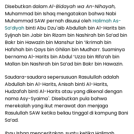
Disebutkan dalam
Al-Bidayah wa An-Nihayah
,
Muhammad bin Ishaq mengatakan bahwa Nabi
Muhammad SAW pernah disusui oleh
Halimah As-
Sa’diyah
binti Abu Dzu`aib Abdullah bin Al-Harits bin
Syijnah bin Jabir bin Rizam bin Nashirah bin Sa’ad bin
Bakr bin Hawazin bin Manshur bin ‘Ikrimah bin
Hafshah bin Qays bin Ghilan bin Mudharr. Suaminya
bernama Al-Harits bin Abdul ‘Uzza bin Rifa’ah bin
Mallan bin Nashirah bin Sa’ad bin Bakr bin Hawazin.
Saudara-saudara sepersusuan Rasulullah adalah
Abdullah bin Al-Harits, Anisah binti Al-Harits,
Hudzafah binti Al-Harits atau yang dikenal dengan
nama Asy-Syaima`. Disebutkan pula bahwa
merekalah yang ikut merawat dan menjaga
Rasulullah SAW ketika beliau tinggal di kampung Bani
Sa’ad.
Ibnu Ishaq menceritakan, suatu ketika Halimah