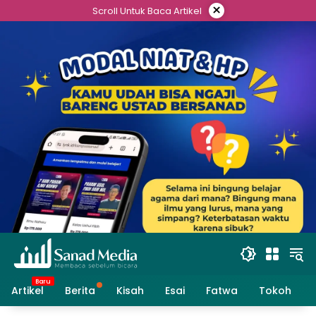
Skip
×
Scroll Untuk Baca Artikel
to
content
Artikel
Berita
Kisah
Esai
Fatwa
Tokoh