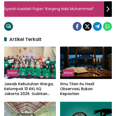
Syarah Kasidah Pujian “Kanjeng Nabi Muhammad”
Artikel Terkait
Artikel
Artikel
Jawab Kebutuhan Warga,
Ilmu Titen itu Hasil
Kelompok 10 KKL IIQ
Observasi, Bukan
Jakarta 2026 Gulirkan
Kepastian
Proker Wakaf Al-Qur’an di
Sukamanah