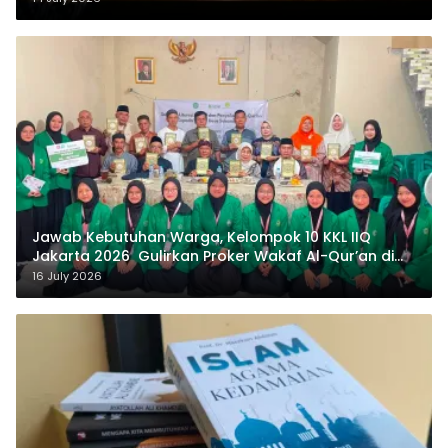
Jawab Kebutuhan Warga, Kelompok 10 KKL IIQ
Jakarta 2026 Gulirkan Proker Wakaf Al-Qur’an di
Sukamanah
16 July 2026