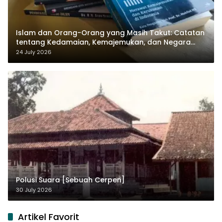
Islam dan Orang-Orang yang Masih Takut: Catatan
tentang Kedamaian, Kemajemukan, dan Negara
dalam Pemikiran Masykuri Abdillah
24 July 2026
Polusi Suara [Sebuah Cerpen]
30 July 2026
Artikel Favorit