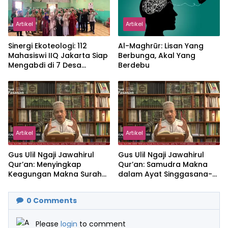
Artikel
Artikel
‎Sinergi Ekoteologi: 112
Al-Maghrūr: Lisan Yang
Mahasiswi IIQ Jakarta Siap
Berbunga, Akal Yang
Mengabdi di 7 Desa
Berdebu
Kecamatan Jonggol
Artikel
Artikel
Gus Ulil Ngaji Jawahirul
Gus Ulil Ngaji Jawahirul
Qur’an: Menyingkap
Qur’an: Samudra Makna
Keagungan Makna Surah
dalam Ayat Singgasana-
Al-Ikhlas dan Yasin
Nya
0
Comments
Please
login
to comment