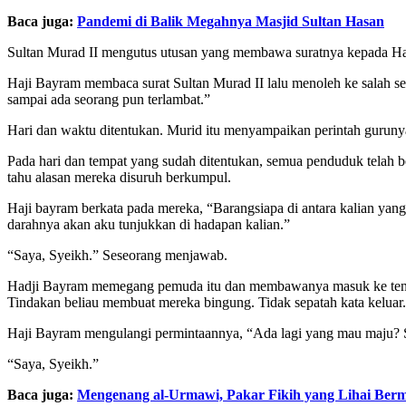
Baca juga:
Pandemi di Balik Megahnya Masjid Sultan Hasan
Sultan Murad II mengutus utusan yang membawa suratnya kepada Ha
Haji Bayram membaca surat Sultan Murad II lalu menoleh ke salah s
sampai ada seorang pun terlambat.”
Hari dan waktu ditentukan. Murid itu menyampaikan perintah guruny
Pada hari dan tempat yang sudah ditentukan, semua penduduk telah b
tahu alasan mereka disuruh berkumpul.
Haji bayram berkata pada mereka, “Barangsiapa di antara kalian y
darahnya akan aku tunjukkan di hadapan kalian.”
“Saya, Syeikh.” Seseorang menjawab.
Hadji Bayram memegang pemuda itu dan membawanya masuk ke tenda
Tindakan beliau membuat mereka bingung. Tidak sepatah kata keluar. 
Haji Bayram mengulangi permintaannya, “Ada lagi yang mau maju? S
“Saya, Syeikh.”
Baca juga:
Mengenang al-Urmawi, Pakar Fikih yang Lihai Ber