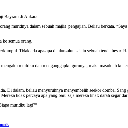
ji Bayram di Ankara.
eorang muridnya dalam sebuah majlis pengajian. Beliau berkata, “Say
a ke semua orang.
erkumpul. Tidak ada apa-apa di alun-alun selain sebuah tenda besar. 
ang mengaku muridku dan menganggapku gurunya, maka masuklah ke ten
. Di dalam, beliau menyuruhnya menyembelih seekor domba. Sang gu
Mereka tidak percaya apa yang baru saja mereka lihat: darah segar dar
iapa muridku lagi?”
musik