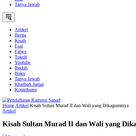
Tanya Jawab
Artikel
Berita
Kisah
Esai
Fatwa
Tokoh
Youtube
Ibadah
Buku
Tanya Jawab
Khutbah Jumat
Kontributor
Home
Artikel
Kisah Sultan Murad II dan Wali yang Dikaguminya
Artikel
Kisah Sultan Murad II dan Wali yang Di