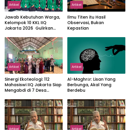
Artikel
Artikel
Jawab Kebutuhan Warga,
Ilmu Titen itu Hasil
Kelompok 10 KKL IIQ
Observasi, Bukan
Jakarta 2026 Gulirkan
Kepastian
Proker Wakaf Al-Qur’an di
Sukamanah
Artikel
Artikel
‎Sinergi Ekoteologi: 112
Al-Maghrūr: Lisan Yang
Mahasiswi IIQ Jakarta Siap
Berbunga, Akal Yang
Mengabdi di 7 Desa
Berdebu
Kecamatan Jonggol
Artikel
Artikel