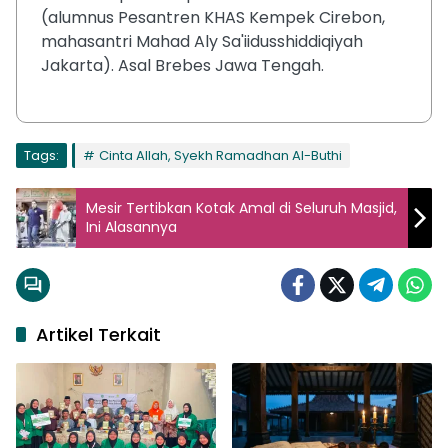
(alumnus Pesantren KHAS Kempek Cirebon,
mahasantri Mahad Aly Sa'iidusshiddiqiyah
Jakarta). Asal Brebes Jawa Tengah.
Tags:
Cinta Allah, Syekh Ramadhan Al-Buthi
Mesir Tertibkan Kotak Amal di Seluruh Masjid,
Ini Alasannya
Artikel Terkait