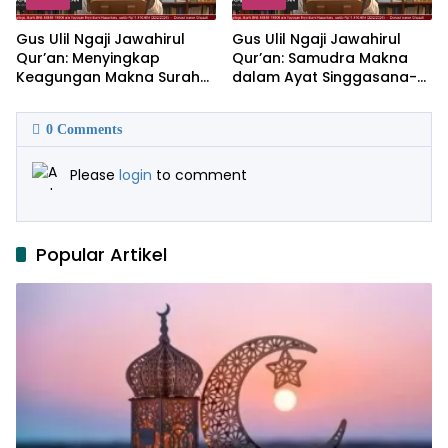
Gus Ulil Ngaji Jawahirul
Gus Ulil Ngaji Jawahirul
Qur’an: Menyingkap
Qur’an: Samudra Makna
Keagungan Makna Surah
dalam Ayat Singgasana-
Al-Ikhlas dan Yasin
Nya
0
Comments
Please
login
to comment
Popular Artikel