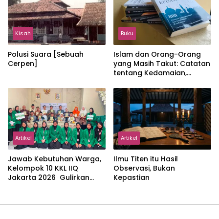
Kisah
Buku
Polusi Suara [Sebuah
Islam dan Orang-Orang
Cerpen]
yang Masih Takut: Catatan
tentang Kedamaian,
Kemajemukan, dan Negara
dalam Pemikiran Masykuri
Abdillah
Artikel
Artikel
Jawab Kebutuhan Warga,
Ilmu Titen itu Hasil
Kelompok 10 KKL IIQ
Observasi, Bukan
Jakarta 2026 Gulirkan
Kepastian
Proker Wakaf Al-Qur’an di
Sukamanah