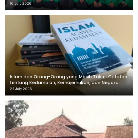
Sukamanah
16 July 2026
Islam dan Orang-Orang yang Masih Takut: Catatan
tentang Kedamaian, Kemajemukan, dan Negara
dalam Pemikiran Masykuri Abdillah
24 July 2026