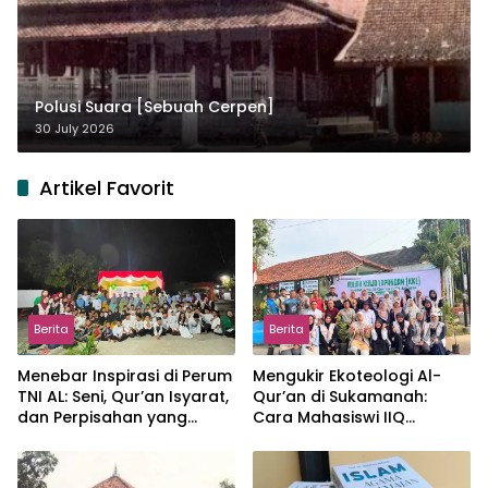
Polusi Suara [Sebuah Cerpen]
30 July 2026
Artikel Favorit
Berita
Berita
Menebar Inspirasi di Perum
Mengukir Ekoteologi Al-
TNI AL: Seni, Qur’an Isyarat,
Qur’an di Sukamanah:
dan Perpisahan yang
Cara Mahasiswi IIQ
Hangat
Jakarta Menjaga Bumi
Jonggol