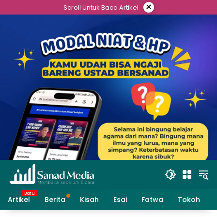
Skip
×
Scroll Untuk Baca Artikel
to
content
Artikel
Berita
Kisah
Esai
Fatwa
Tokoh