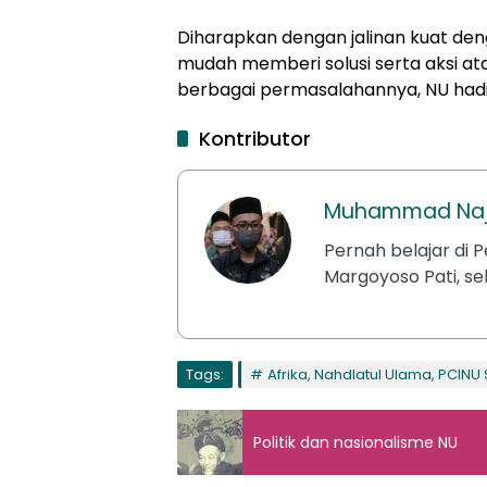
Diharapkan dengan jalinan kuat deng
mudah memberi solusi serta aksi at
berbagai permasalahannya, NU hadir
Kontributor
Muhammad Na
Pernah belajar di P
Margoyoso Pati, s
Tags:
Afrika, Nahdlatul Ulama, PCIN
Politik dan nasionalisme NU