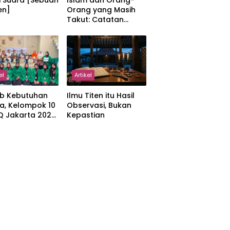
i Suara [Sebuah
Islam dan Orang-
en]
Orang yang Masih
Takut: Catatan
tentang Kedamaian,
Kemajemukan, dan
Negara dalam
Pemikiran Masykuri
Abdillah
el
Artikel
b Kebutuhan
Ilmu Titen itu Hasil
a, Kelompok 10
Observasi, Bukan
IQ Jakarta 2026
Kepastian
kan Proker
 Al-Qur’an di
manah