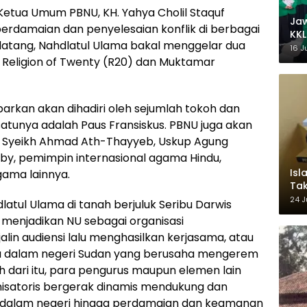
tua Umum PBNU, KH. Yahya Cholil Staquf
Ja
amaian dan penyelesaian konflik di berbagai
KKL
atang, Nahdlatul Ulama bakal menggelar dua
Wak
16 J
u Religion of Twenty (R20) dan Muktamar
barkan akan dihadiri oleh sejumlah tokoh dan
tunya adalah Paus Fransiskus. PBNU juga akan
 Syeikh Ahmad Ath-Thayyeb, Uskup Agung
lby, pemimpin internasional agama Hindu,
Isl
ama lainnya.
Tak
Ke
24 J
latul Ulama di tanah berjuluk Seribu Darwis
Pem
a menjadikan NU sebagai organisasi
in audiensi lalu menghasilkan kerjasama, atau
a dalam negeri Sudan yang berusaha mengerem
ih dari itu, para pengurus maupun elemen lain
isatoris bergerak dinamis mendukung dan
 dalam negeri hingga perdamaian dan keamanan