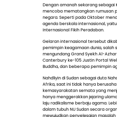
Dengan amanah sekarang sebagai Ke
mencoba mematangkan rumusan perd
negara. Seperti pada Oktober mend
agenda berskala internasional, yait
Internasional Fikih Peradaban.
Gelaran internasional tersebut dika
pemimpin keagamaan dunia, salah sa
mengundang Grand Syekh Al-Azhar
Canterbury ke-105 Justin Portal We
Buddha, dan beberapa pemimpin ag
Nahdliyin di Sudan sebagai duta Nahd
Afrika, saat ini tidak hanya berusah
kemasyarakatan semata yang menjal
hanya menggerakkan jejaring ulam
laju radikalisme berbaju agama. Leb
dalam tubuh NU Sudan secara organ
mewujudkan penyelesaian masalah