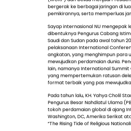
bergerak ke berbagai jaringan di l
pemikirannya, serta memperluas jar
Sayap internasional NU mengepak leb
dibentuknya Pengurus Cabang Istime
Saudi dan Sudan pada awal tahun 200
pelaksanaan International Conferen
angkatan, yang menghimpun para ul
mewujudkan perdamaian dunia. Pengga
lain, namanya International Summit 
yang mempertemukan ratusan delega
format terbaik yang pas mewujudkan
Pada tahun lalu, KH. Yahya Cholil S
Pengurus Besar Nahdlatul Ulama (PB
tokoh perdamaian global di ajang In
Washington, DC, Amerika Serikat at
“The Rising Tide of Religious Nationa