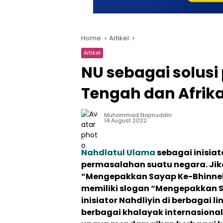
Home
Artikel
Artikel
NU sebagai solusi
Tengah dan Afrik
Muhammad Najmuddin
14 August 2022
Nahdlatul Ulama
sebagai inisiat
permasalahan suatu negara. Jik
“Mengepakkan Sayap Ke-Bhinnek
memiliki slogan “Mengepakkan Sa
inisiator Nahdliyin di berbagai l
berbagai khalayak internasional