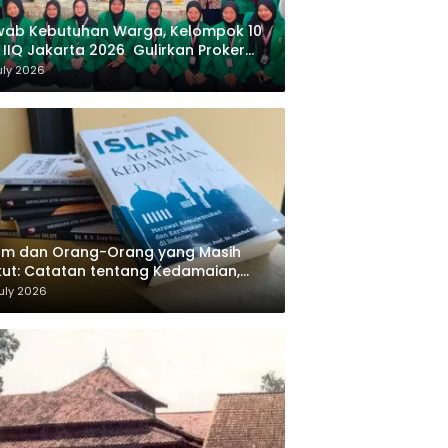
wab Kebutuhan Warga, Kelompok 10
 IIQ Jakarta 2026 Gulirkan Proker
af Al-Qur’an di Sukamanah
uly 2026
am dan Orang-Orang yang Masih
ut: Catatan tentang Kedamaian,
majemukan, dan Negara dalam
uly 2026
ikiran Masykuri Abdillah