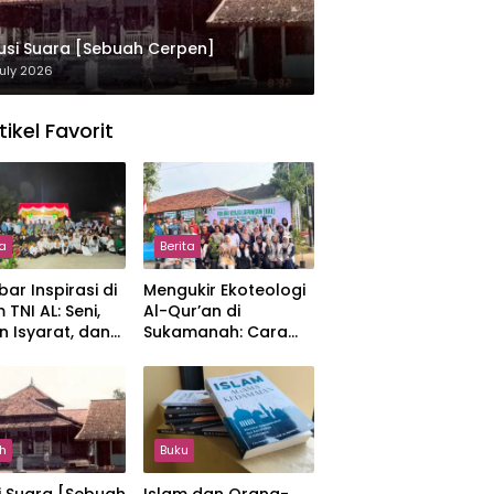
usi Suara [Sebuah Cerpen]
uly 2026
tikel Favorit
ta
Berita
ar Inspirasi di
Mengukir Ekoteologi
 TNI AL: Seni,
Al-Qur’an di
n Isyarat, dan
Sukamanah: Cara
sahan yang
Mahasiswi IIQ
at
Jakarta Menjaga
Bumi Jonggol
h
Buku