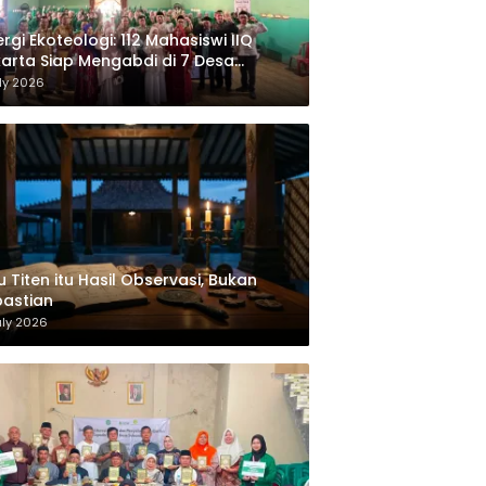
nergi Ekoteologi: 112 Mahasiswi IIQ
arta Siap Mengabdi di 7 Desa
camatan Jonggol
ly 2026
u Titen itu Hasil Observasi, Bukan
astian
uly 2026