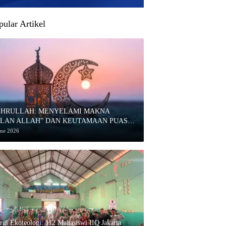
pular Artikel
AHRULLAH: MENYELAMI MAKNA
ULAN ALLAH” DAN KEUTAMAAN PUASA
HARRAM
une 2026
ergi Ekoteologi: 112 Mahasiswi IIQ Jakarta