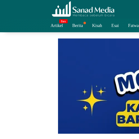
Skip
to
content
Artikel
Berita
Kisah
Esai
Fatwa