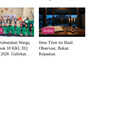
Kemajemukan, dan Negara
dalam Pemikiran Masykuri
Abdillah
el
Artikel
Kebutuhan Warga,
Ilmu Titen itu Hasil
pok 10 KKL IIQ
Observasi, Bukan
a 2026 Gulirkan
Kepastian
 Wakaf Al-Qur’an
amanah