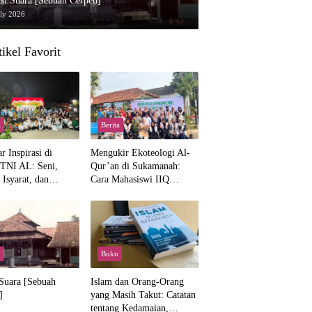
si Suara [Sebuah Cerpen]
uly 2026
tikel Favorit
a
Berita
 Inspirasi di
Mengukir Ekoteologi Al-
TNI AL: Seni,
Qur’an di Sukamanah:
Isyarat, dan
Cara Mahasiswi IIQ
ahan yang Hangat
Jakarta Menjaga Bumi
Jonggol
Buku
 Suara [Sebuah
Islam dan Orang-Orang
]
yang Masih Takut: Catatan
tentang Kedamaian,