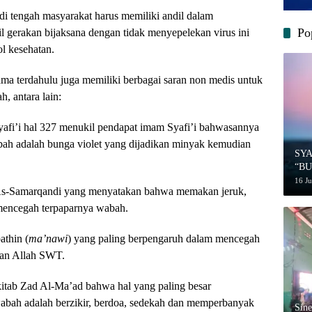
di tengah masyarakat harus memiliki andil dalam
Po
 gerakan bijaksana dengan tidak menyepelekan virus ini
ol kesehatan.
ama terdahulu juga memiliki berbagai saran non medis untuk
, antara lain:
afi’i hal 327 menukil pendapat imam Syafi’i bahwasannya
ah adalah bunga violet yang dijadikan minyak kemudian
SY
“B
MU
16 J
As-Samarqandi yang menyatakan bahwa memakan jeruk,
 mencegah terpaparnya wabah.
athin (
ma’nawi
) yang paling berpengaruh dalam mencegah
pan Allah SWT.
tab Zad Al-Ma’ad bahwa hal yang paling besar
bah adalah berzikir, berdoa, sedekah dan memperbanyak
‎Sin