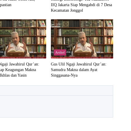
pastian
IIQ Jakarta Siap Mengabdi di 7 Desa
Kecamatan Jonggol
Artikel
Ngaji Jawahirul Qur’an:
Gus Ulil Ngaji Jawahirul Qur’an:
ap Keagungan Makna
Samudra Makna dalam Ayat
Ikhlas dan Yasin
Singgasana-Nya