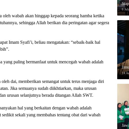
Siap
6 Jul
wa oleh wabah akan hinggap kepada seorang hamba ketika
tuhannya, sehingga Allah berikan dia peringatan agar segera
pat Imam Syafi’i, beliau mengatakan: “sebaik-baik hal
bih”.
 yang paling bermanfaat untuk mencegah wabah adalah
Ilmu
14 J
n oleh dai, memberikan semangat untuk terus menjaga diri
hatan. Jika semuanya sudah diikhtiarkan, maka urusan
i dan urusan selanjutnya berada ditangan Allah SWT.
 kebanyakan hal yang berkaitan dengan wabah adalah
sedikit sekali yang membahas tentang obat dari wabah
Jaw