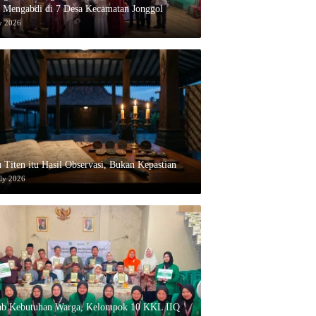
 Mengabdi di 7 Desa Kecamatan Jonggol
y 2026
 Titen itu Hasil Observasi, Bukan Kepastian
uly 2026
ab Kebutuhan Warga, Kelompok 10 KKL IIQ