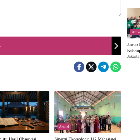
Artik
Jawab 
b
Kelom
Jakart
Proker
di Suk
Artikel
n itu Hasil Observasi,
‎Sinergi Ekoteologi: 112 Mahasiswi