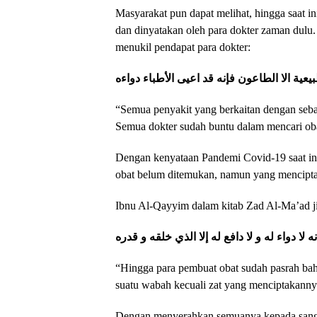
Masyarakat pun dapat melihat, hingga saat in
dan dinyatakan oleh para dokter zaman dulu
menukil pendapat para dokter:
عية الا الطاعون فإنه قد اعيى الأطباء دواءه
“Semua penyakit yang berkaitan dengan sebab
Semua dokter sudah buntu dalam mencari ob
Dengan kenyataan Pandemi Covid-19 saat ini,
obat belum ditemukan, namun yang mencipt
Ibnu Al-Qayyim dalam kitab Zad Al-Ma’ad jil
لا دواء له و لا دافع له إلا الذي خلقه و قدره
“Hingga para pembuat obat sudah pasrah ba
suatu wabah kecuali zat yang menciptakanny
Dengan menyerahkan semuanya kepada sang K