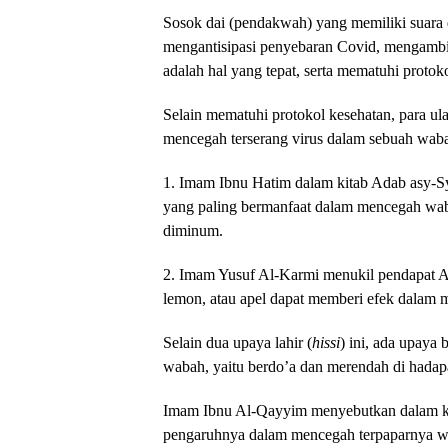
Sosok dai (pendakwah) yang memiliki suara 
mengantisipasi penyebaran Covid, mengambil
adalah hal yang tepat, serta mematuhi protok
Selain mematuhi protokol kesehatan, para ul
mencegah terserang virus dalam sebuah wabah
1. Imam Ibnu Hatim dalam kitab Adab asy-Sy
yang paling bermanfaat dalam mencegah wab
diminum.
2. Imam Yusuf Al-Karmi menukil pendapat 
lemon, atau apel dapat memberi efek dalam
Selain dua upaya lahir (
hissi
) ini, ada upaya b
wabah, yaitu berdo’a dan merendah di hada
Imam Ibnu Al-Qayyim menyebutkan dalam ki
pengaruhnya dalam mencegah terpaparnya wa