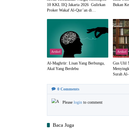
10 KKL IIQ Jakarta 2026 Gulirkan
Bukan Ke
Proker Wakaf Al-Qur’an di
Sukamanah
Artikel
Artikel
Al-Maghrūr: Lisan Yang Berbunga,
Gus Ulil 
Akal Yang Berdebu
Menyingk
Surah Al-
0
Comments
Please
login
to comment
Baca Juga