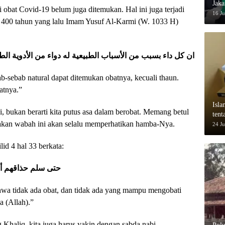
Jaka
i obat Covid-19 belum juga ditemukan. Hal ini juga terjadi
Suk
16 J
. 400 tahun yang lalu Imam Yusuf Al-Karmi (W. 1033 H)
ان كل داء بسبب من الأسباب الطبيعية له دواء من الأدوية الطبي
-sebab natural dapat ditemukan obatnya, kecuali thaun.
atnya.”
Isla
 bukan berarti kita putus asa dalam berobat. Memang betul
ten
akan wabah ini akan selalu memperhatikan hamba-Nya.
dala
24 J
id 4 hal 33 berkata:
حتى سلم حذاقهم أنه 
hwa tidak ada obat, dan tidak ada yang mampu mengobati
a (Allah).”
haliq, kita juga harus yakin dengan sabda nabi