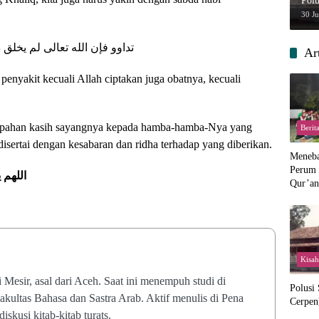
Polu
30 J
تداوو فإن الله تعالى لم يخلق د
Ar
penyakit kecuali Allah ciptakan juga obatnya, kecuali
mpahan kasih sayangnya kepada hamba-hamba-Nya yang
Berit
 disertai dengan kesabaran dan ridha terhadap yang diberikan.
Menebar
Perum 
اللهم 
Qur’an 
Perpis
Kisah
Mesir, asal dari Aceh. Saat ini menempuh studi di
Polusi
akultas Bahasa dan Sastra Arab. Aktif menulis di Pena
Cerpen
skusi kitab-kitab turats.