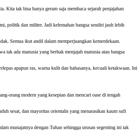
a. Kita tak bisa hanya geram saja membaca sejarah penjajahan
, politik dan militer. Jadi kelemahan bangsa sendiri jauh lebih
g tidak. Semua ikut andil dalam memperjuangkan kemerdekaan.
a tak ada manusia yang berhak menjajah manusia atau bangsa
epas apapun ras, warna kulit dan bahasanya, kecuali ketakwaan. Ini
rang-orang modern yang kesepian dan mencari oase di tengah
uh sesat, dan mayoritas orientalis yang menarasikan kaum sufi
 dalam munajatnya dengan Tuhan sehingga urusan segenting ini tak