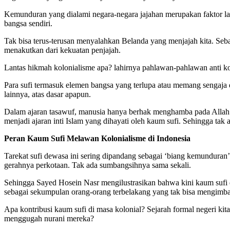
Kemunduran yang dialami negara-negara jajahan merupakan faktor lai
bangsa sendiri.
Tak bisa terus-terusan menyalahkan Belanda yang menjajah kita. Sebab 
menakutkan dari kekuatan penjajah.
Lantas hikmah kolonialisme apa? lahirnya pahlawan-pahlawan anti kol
Para sufi termasuk elemen bangsa yang terlupa atau memang sengaja
lainnya, atas dasar apapun.
Dalam ajaran tasawuf, manusia hanya berhak menghamba pada Allah. 
menjadi ajaran inti Islam yang dihayati oleh kaum sufi. Sehingga t
Peran Kaum Sufi Melawan Kolonialisme di Indonesia
Tarekat sufi dewasa ini sering dipandang sebagai ‘biang kemundura
gerahnya perkotaan. Tak ada sumbangsihnya sama sekali.
Sehingga Sayed Hosein Nasr mengilustrasikan bahwa kini kaum sufi 
sebagai sekumpulan orang-orang terbelakang yang tak bisa mengimba
Apa kontribusi kaum sufi di masa kolonial? Sejarah formal negeri ki
menggugah nurani mereka?