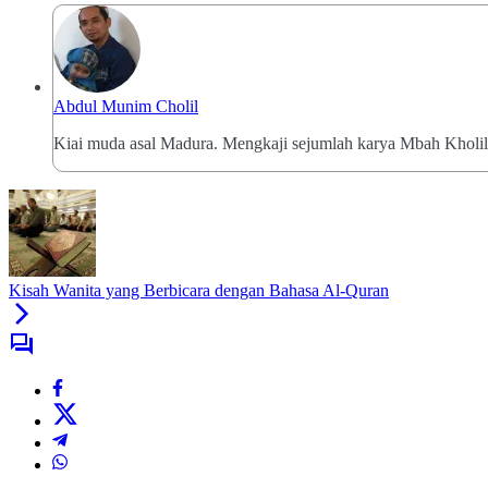
Abdul Munim Cholil
Kiai muda asal Madura. Mengkaji sejumlah karya Mbah Kholil
Kisah Wanita yang Berbicara dengan Bahasa Al-Quran