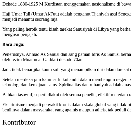
Dekade 1880-1925 M Kurdistan menggemakan nasionalisme di bawah
Hajj Umar Tall (Umar Al-Futi) adalah penganut Tijaniyah asal Seneg
menjadi menantu seorang raja.
Yang paling heroik tentu kisah tarekat Sanusiyah di Libya yang berh
mengusir penjajah.
Baca Juga:
Penerusnya, Ahmad As-Sanusi dan sang paman Idris As-Sanusi berhas
oleh rezim Muammar Gaddafi dekade 70an.
Jadi, tidak benar jika kaum sufi yang menampilkan diri dalam tarekat
Setelah merdeka pun kaum sufi ikut andil dalam membangun negeri. A
teknologi dan kemajuan sains. Spiritualitas dan ruhaniyah adalah anas
Bahkan tasawuf, seperti diakui oleh semua peneliti, efektif meredam
Ekstrimisme menjadi penyakit kronis dalam skala global yang tidak
benihnya dalam masyarakat yang agamis maupun atheis, tak peduli de
Kontributor