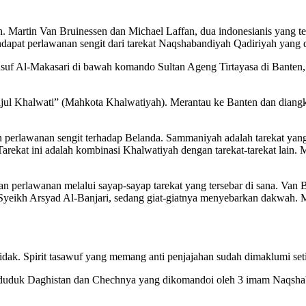
Martin Van Bruinessen dan Michael Laffan, dua indonesianis yang te
apat perlawanan sengit dari tarekat Naqshabandiyah Qadiriyah yang 
uf Al-Makasari di bawah komando Sultan Ageng Tirtayasa di Banten, 
ajul Khalwati” (Mahkota Khalwatiyah). Merantau ke Banten dan diangk
 perlawanan sengit terhadap Belanda. Sammaniyah adalah tarekat ya
rekat ini adalah kombinasi Khalwatiyah dengan tarekat-tarekat lain.
perlawanan melalui sayap-sayap tarekat yang tersebar di sana. Van B
Syeikh Arsyad Al-Banjari, sedang giat-giatnya menyebarkan dakwah. Mu
tidak. Spirit tasawuf yang memang anti penjajahan sudah dimaklumi set
 penduduk Daghistan dan Chechnya yang dikomandoi oleh 3 imam Naqsha