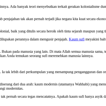
nnya. Ada banyak teori menyebutkan terkait gerakan kolonialisme duni
penjajahan tak akan pernah terjadi jika negara kita kuat secara ekonomi
onial, baik yang ditulis secara heroik oleh tinta sejarah maupun yan
 dilupakan perannya dalam mengusir penjajah.
Kaum sufi
meyakini bahw
Bukan pada manusia yang lain. Di mata Allah semua manusia sama, terl
ak akan Anda temukan seorang sufi meremehkan manusia lainnya.
n’. Ia tak lebih dari perkumpulan yang menampung pengangguran dan o
diserang dari dua arah: kaum modernis (utamanya Wahhabi) yang menud
ngi modernitas.
ta tak pernah secara tegas mencatatnya. Apakah kaum sufi hanya asyik