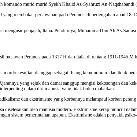
 komando murid-murid Syekh Khalid As-Syahruzi An-Naqshabandi (1
al yang membakar perlawanan pada Perancis di pertengahan abad 18. D
asil mengusir penjajah, Italia. Pendirinya, Muhammad bin Ali As-Sanus
il melawan Perancis pada 1317 H dan Italia di rentang 1911-1945 M 
 dan ordo kesufian dianggap sebagai ‘biang kemunduran’ dan tidak pedul
jarannya yang sejuk dan damai sanggup mengisi kekosongan dan kekeri
ir terpenting dalam diri manusia yang tidak boleh diabaikan.
 radikalisme dan ekstrimisme yang korbannya melampaui korban perang 
 bisa diselesaikan oleh manusia modern. Ekstrimisme kerap muncul da
ngan sistem pemerintahan apapun. Ekstrimisme adalah penyakit psiko-