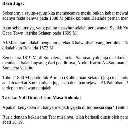
Baca Juga:
Sebenarnya sayup-sayup kita membacanya meski bukan kabar mewah. 
adanya fakta bahwa pada 1888 M pihak kolonial Belanda pernah mend
Atau sebelumnya, yang paling masyhur adalah perlawanan Syeikh Yus
Cape Town, Afrika Selatan pada 1699 M.
Al-Makassari adalah penganut tarekat Khalwatiyah yang berjuluk “T
dikalahkan Belanda 1672 M.
Sementara 1819 M, di Sumatera, tarekat Sammaniyah juga melakukan
mendapat baiat langsung dari pendirinya, Abdul Karim As-Samman. Ta
Sumatera kala itu.
Tahun 1860 M penduduk Borneo (Kalimantan Selatan) juga melakukan 
adalah tarekat Sammaniyah juga, sebab teman sejawat Al-Palimbani, 
terdepan melawan penjajah.
Tarekat Sufi Dunia Islam Masa Kolonial
Apakah kenyataan ini hanya menjadi gejala di Indonesia saja? Tentu 
Rusia dengan kekaisaran Tsar misalnya, telah berhasil diusir oleh
abad 18-19.