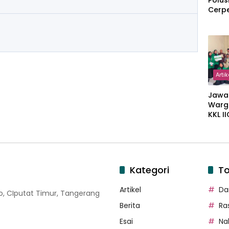
Polus
Cerp
Artik
Jawa
Warg
KKL I
Gulir
Wakaf
Suka
Kategori
To
Artikel
Dar
oso, CIputat Timur, Tangerang
Berita
Ra
Esai
Na