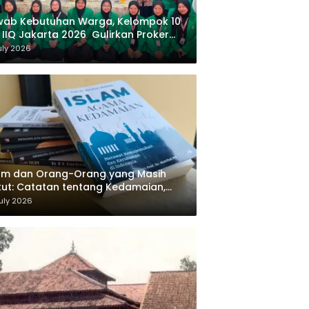
wab Kebutuhan Warga, Kelompok 10
 IIQ Jakarta 2026 Gulirkan Proker
af Al-Qur’an di Sukamanah
uly 2026
am dan Orang-Orang yang Masih
ut: Catatan tentang Kedamaian,
majemukan, dan Negara dalam
uly 2026
ikiran Masykuri Abdillah