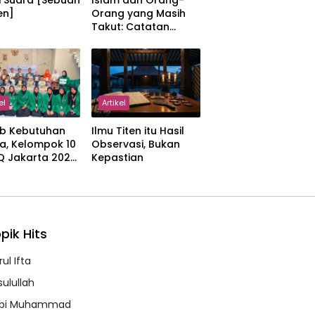
i Suara [Sebuah
Islam dan Orang-
en]
Orang yang Masih
Takut: Catatan
tentang Kedamaian,
Kemajemukan, dan
Negara dalam
Pemikiran Masykuri
Abdillah
el
Artikel
b Kebutuhan
Ilmu Titen itu Hasil
a, Kelompok 10
Observasi, Bukan
IQ Jakarta 2026
Kepastian
kan Proker
 Al-Qur’an di
manah
pik Hits
ul Ifta
sulullah
bi Muhammad