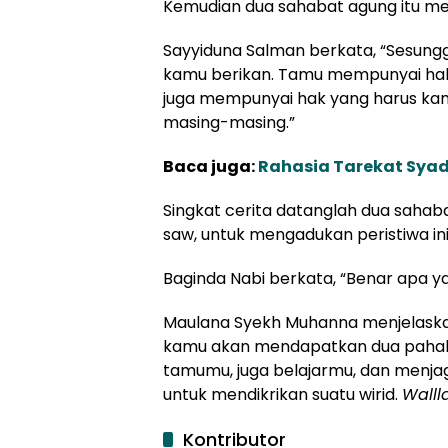
Kemudian dua sahabat agung itu me
Sayyiduna Salman berkata, “Sesun
kamu berikan. Tamu mempunyai hak
juga mempunyai hak yang harus kam
masing-masing.”
Baca juga:
Rahasia Tarekat Syad
Singkat cerita datanglah dua saha
saw, untuk mengadukan peristiwa in
Baginda Nabi berkata, “Benar apa ya
Maulana Syekh Muhanna menjelaskan
kamu akan mendapatkan dua pahal
tamumu, juga belajarmu, dan menja
untuk mendikrikan suatu wirid.
Walll
Kontributor