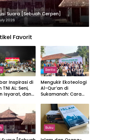
usi Suara [Sebuah Cerpen]
uly 2026
tikel Favorit
ta
Berita
ar Inspirasi di
Mengukir Ekoteologi
 TNI AL: Seni,
Al-Qur’an di
n Isyarat, dan
Sukamanah: Cara
sahan yang
Mahasiswi IIQ
at
Jakarta Menjaga
Bumi Jonggol
h
Buku