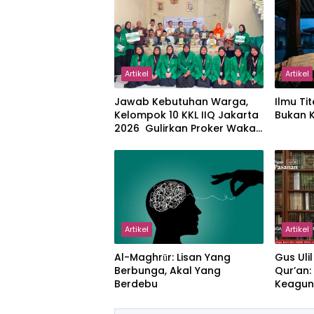
Artikel
Artikel
Jawab Kebutuhan Warga,
Ilmu Tit
Kelompok 10 KKL IIQ Jakarta
Bukan 
2026 Gulirkan Proker Wakaf
Al-Qur’an di Sukamanah
Artikel
Artikel
Al-Maghrūr: Lisan Yang
Gus Uli
Berbunga, Akal Yang
Qur’an
Berdebu
Keagun
Ikhlas 