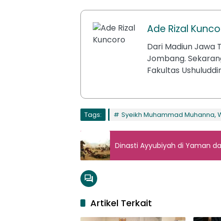
Ade Rizal Kunco
Dari Madiun Jawa T
Jombang. Sekarang
Fakultas Ushuluddin
Tags:
Syeikh Muhammad Muhanna, W
Dinasti Ayyubiyah di Yaman d
Artikel Terkait