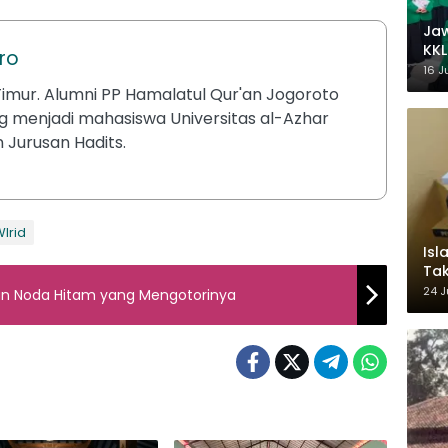
Ja
KKL
ro
Wak
16 J
imur. Alumni PP Hamalatul Qur'an Jogoroto
 menjadi mahasiswa Universitas al-Azhar
 Jurusan Hadits.
Irid
Isl
Tak
Ke
24 J
an Noda Hitam yang Mengotorinya
Pem