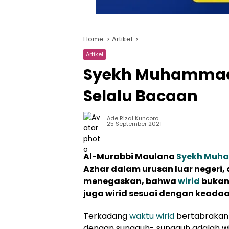
Home
Artikel
Artikel
Syekh Muhammad 
Selalu Bacaan
Ade Rizal Kuncoro
25 September 2021
Al-Murabbi Maulana
Syekh Muh
Azhar dalam urusan luar negeri, 
menegaskan, bahwa
wirid
bukan
juga wirid sesuai dengan keadaa
Terkadang
waktu wirid
bertabrakan 
dengan sungguh- sungguh adalah wi