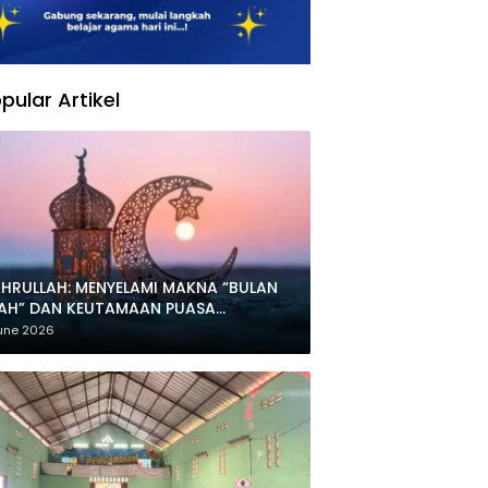
pular Artikel
HRULLAH: MENYELAMI MAKNA “BULAN
LAH” DAN KEUTAMAAN PUASA
HARRAM
une 2026