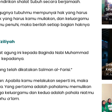
ndirikan shalat Subuh secara berjamaah.
‎Si
ggugnya tubuhmu mempunyai hak yang harus
Jak
 yang harus kamu muliakan, dan keluargamu
Ke
6 Ju
u penuhi, maka berilah setiap bagian haknya
ziliyah
bat agung ini kepada Baginda Nabi Muhammad
i kepadanya.
Ilm
Kep
ng telah dikatakan Salman al-Farisi.”
14 J
: Apabila kamu melakukan seperti ini, maka
a. Yang pertama adalah pahalamu memulikan
ga keluargamu dan kedua adalah pahala niatmu
ahu a’lam.