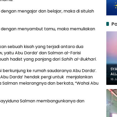
dengan mengajar dan belajar, maka di situlah
Po
an dengan menyambut tamu, maka memuliakan
akan sebuah kisah yang terjadi antara dua
yaitu Abu Darda’ dan Salman al-Farisi
sebuah hadist yang panjang dari
Sahih al-Bukhari
.
SYA
isi berkunjung ke rumah saudaranya Abu Darda’.
AL
 Abu Darda’ hendak pergi untuk menjalankan
MU
16 J
na Salman melarangnya dan berkata, “Wahai Abu
 Sayyiduna Salman membangunkanya dan