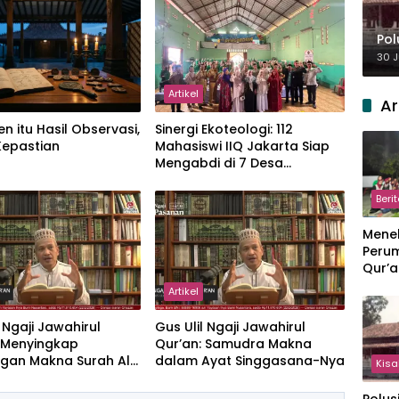
Pol
30 J
Artikel
Ar
en itu Hasil Observasi,
‎Sinergi Ekoteologi: 112
Kepastian
Mahasiswi IIQ Jakarta Siap
Mengabdi di 7 Desa
Kecamatan Jonggol
Beri
Meneb
Perum
Qur’a
Perpi
Artikel
Hang
l Ngaji Jawahirul
Gus Ulil Ngaji Jawahirul
: Menyingkap
Qur’an: Samudra Makna
gan Makna Surah Al-
dalam Ayat Singgasana-Nya
Kisa
dan Yasin