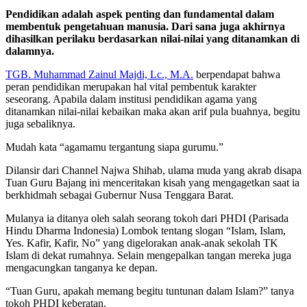
Pendidikan adalah aspek penting dan fundamental dalam
membentuk pengetahuan manusia. Dari sana juga akhirnya
dihasilkan perilaku berdasarkan nilai-nilai yang ditanamkan di
dalamnya.
TGB. Muhammad Zainul Majdi, Lc., M.A.
berpendapat bahwa
peran pendidikan merupakan hal vital pembentuk karakter
seseorang. Apabila dalam institusi pendidikan agama yang
ditanamkan nilai-nilai kebaikan maka akan arif pula buahnya, begitu
juga sebaliknya.
Mudah kata “agamamu tergantung siapa gurumu.”
Dilansir dari Channel Najwa Shihab, ulama muda yang akrab disapa
Tuan Guru Bajang ini menceritakan kisah yang mengagetkan saat ia
berkhidmah sebagai Gubernur Nusa Tenggara Barat.
Mulanya ia ditanya oleh salah seorang tokoh dari PHDI (Parisada
Hindu Dharma Indonesia) Lombok tentang slogan “Islam, Islam,
Yes. Kafir, Kafir, No” yang digelorakan anak-anak sekolah TK
Islam di dekat rumahnya. Selain mengepalkan tangan mereka juga
mengacungkan tanganya ke depan.
“Tuan Guru, apakah memang begitu tuntunan dalam Islam?” tanya
tokoh PHDI keberatan.