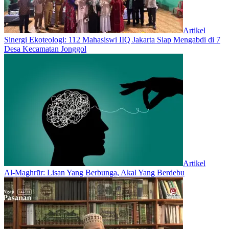
Artikel
‎Sinergi Ekoteologi: 112 Mahasiswi IIQ Jakarta Siap Mengabdi di 7
Desa Kecamatan Jonggol
Artikel
Al-Maghrūr: Lisan Yang Berbunga, Akal Yang Berdebu