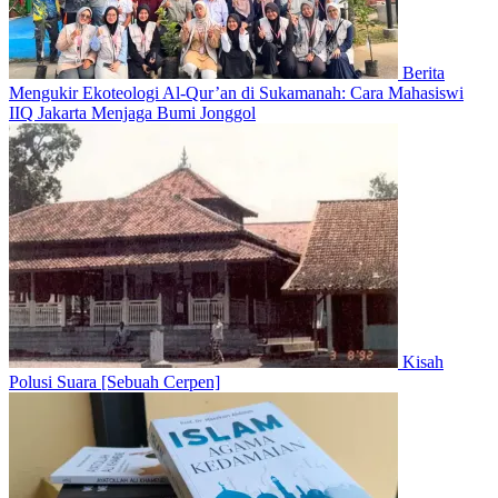
Berita
Mengukir Ekoteologi Al-Qur’an di Sukamanah: Cara Mahasiswi
IIQ Jakarta Menjaga Bumi Jonggol
Kisah
Polusi Suara [Sebuah Cerpen]