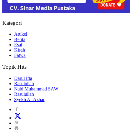
Kategori
Artikel
Berita
Esai
Kisah
Fatwa
Topik Hits
Darul Ifta
Rasulullah
Nabi Muhammad SAW
Rasulullah
Syekh Al-Azhar