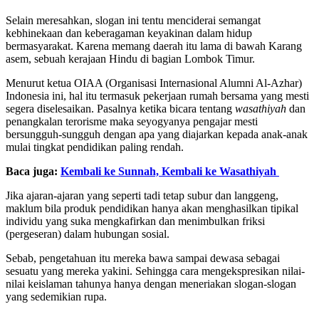
Selain meresahkan, slogan ini tentu menciderai semangat
kebhinekaan dan keberagaman keyakinan dalam hidup
bermasyarakat. Karena memang daerah itu lama di bawah Karang
asem, sebuah kerajaan Hindu di bagian Lombok Timur.
Menurut ketua OIAA (Organisasi Internasional Alumni Al-Azhar)
Indonesia ini, hal itu termasuk pekerjaan rumah bersama yang mesti
segera diselesaikan. Pasalnya ketika bicara tentang
wasathiyah
dan
penangkalan terorisme maka seyogyanya pengajar mesti
bersungguh-sungguh dengan apa yang diajarkan kepada anak-anak
mulai tingkat pendidikan paling rendah.
Baca juga:
Kembali ke Sunnah, Kembali ke Wasathiyah
Jika ajaran-ajaran yang seperti tadi tetap subur dan langgeng,
maklum bila produk pendidikan hanya akan menghasilkan tipikal
individu yang suka mengkafirkan dan menimbulkan friksi
(pergeseran) dalam hubungan sosial.
Sebab, pengetahuan itu mereka bawa sampai dewasa sebagai
sesuatu yang mereka yakini. Sehingga cara mengekspresikan nilai-
nilai keislaman tahunya hanya dengan meneriakan slogan-slogan
yang sedemikian rupa.