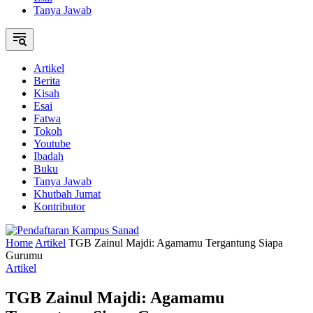
Tanya Jawab
Artikel
Berita
Kisah
Esai
Fatwa
Tokoh
Youtube
Ibadah
Buku
Tanya Jawab
Khutbah Jumat
Kontributor
Home
Artikel
TGB Zainul Majdi: Agamamu Tergantung Siapa
Gurumu
Artikel
TGB Zainul Majdi: Agamamu