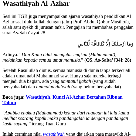
Wasathiyah Al-Azhar
Sesi ini TGB juga menyampaikan ajaran wasathiyah pendidikan Al-
Azhar saat dulu kuliah dengan (alm) Prof. Abdul Qobur Musthofa,
salah satu syekh di jurusan tafsir. Pengajian itu membahas penggalan
surat As-Saba’ ayat 28.
وَمَآ اَرْسَلْنٰكَ اِلَّا كَاۤفَّةً لِّلنَّاسِ
Artinya: “
Dan Kami tidak mengutus engkau (Muhammad),
melainkan kepada semua umat manusia.
”
(QS. As-Saba’ [34]: 28)
Setelah Rasulullah diutus, semua manusia di dunia tanpa terkecuali
adalah umat nabi Muhammad saw. Hanya saja mereka terbagi
menjadi dua bagian, ada yang
ummatul ijabah
(yang sudah
bersyahadat) dan
ummatud da’wah
(yang belum bersyahadat).
Baca juga:
Wasathiyah, Kunci Al-Azhar Bertahan Ribuan
Tahun
“
Apabila engkau (Muhammad) keluar dari ruangan ini lalu kamu
melihat seorang koptik maka pandangalah ia dengan pandangan
kasih sayang.
” terang Tuan Guru
Inilah cerminan nilai
wasathiyah
yang diajarkan pasa masayikh Al-