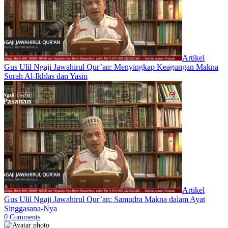
Artikel
Gus Ulil Ngaji Jawahirul Qur’an: Menyingkap Keagungan Makna
Surah Al-Ikhlas dan Yasin
Artikel
Gus Ulil Ngaji Jawahirul Qur’an: Samudra Makna dalam Ayat
Singgasana-Nya
0
Comments