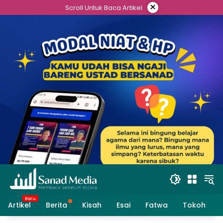
Skip
×
Scroll Untuk Baca Artikel
to
content
Artikel
Berita
Kisah
Esai
Fatwa
Tokoh