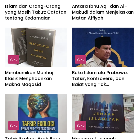
Islam dan Orang-Orang
Antara Ibnu Aqil dan Al-
yang Masih Takut: Catatan
Makudi dalam Menjelaskan
tentang Kedamaian,
Matan Alfiyah
Kemajemukan, dan Negara
dalam Pemikiran Masykuri
Abdillah
Buku
Buku
Membumikan Manhaj
Buku Islam ala Prabowo:
Klasik Menghadirkan
Tafsir, Kontroversi, dan
Makna Maqasid
Baiat yang Tak
Terhindarkan
Buku
Buku
Tafsir Ekologi: Arah Baru
Merangkul Jemaah