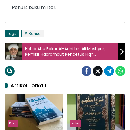
Penulis buku militer.
Tags:
Banser
Habib Abu Bakar Al-Adni bin Ali Mashyur,
Pemikir Hadramaut Pencetus Fiqh
Tahawwulat
Artikel Terkait
Buku
Buku