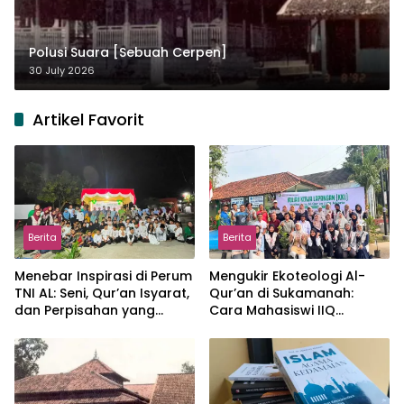
Polusi Suara [Sebuah Cerpen]
30 July 2026
Artikel Favorit
Berita
Berita
Menebar Inspirasi di Perum
Mengukir Ekoteologi Al-
TNI AL: Seni, Qur’an Isyarat,
Qur’an di Sukamanah:
dan Perpisahan yang
Cara Mahasiswi IIQ
Hangat
Jakarta Menjaga Bumi
Jonggol