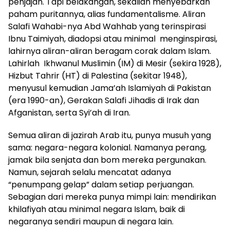
penjajah. Tapi belakangan, sekalian menyebarkan
paham puritannya, alias fundamentalisme. Aliran
Salafi Wahabi-nya Abd Wahhab yang terinspirasi
Ibnu Taimiyah, diadopsi atau minimal menginspirasi,
lahirnya aliran-aliran beragam corak dalam Islam.
Lahirlah Ikhwanul Muslimin (IM) di Mesir (sekira 1928),
Hizbut Tahrir (HT) di Palestina (sekitar 1948),
menyusul kemudian Jama’ah Islamiyah di Pakistan
(era 1990-an), Gerakan Salafi Jihadis di Irak dan
Afganistan, serta Syi’ah di Iran.
Semua aliran di jazirah Arab itu, punya musuh yang
sama: negara-negara kolonial. Namanya perang,
jamak bila senjata dan bom mereka pergunakan.
Namun, sejarah selalu mencatat adanya
“penumpang gelap” dalam setiap perjuangan.
Sebagian dari mereka punya mimpi lain: mendirikan
khilafiyah atau minimal negara Islam, baik di
negaranya sendiri maupun di negara lain.