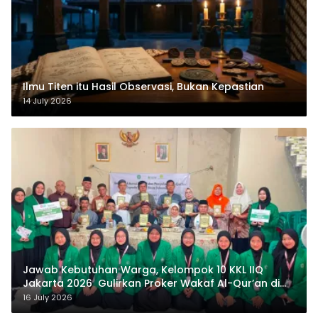
Ilmu Titen itu Hasil Observasi, Bukan Kepastian
14 July 2026
Jawab Kebutuhan Warga, Kelompok 10 KKL IIQ
Jakarta 2026 Gulirkan Proker Wakaf Al-Qur’an di
Sukamanah
16 July 2026