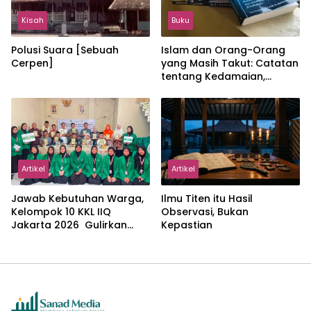
Kisah
Buku
Polusi Suara [Sebuah
Islam dan Orang-Orang
Cerpen]
yang Masih Takut: Catatan
tentang Kedamaian,
Kemajemukan, dan Negara
dalam Pemikiran Masykuri
Abdillah
Artikel
Artikel
Jawab Kebutuhan Warga,
Ilmu Titen itu Hasil
Kelompok 10 KKL IIQ
Observasi, Bukan
Jakarta 2026 Gulirkan
Kepastian
Proker Wakaf Al-Qur’an di
Sukamanah