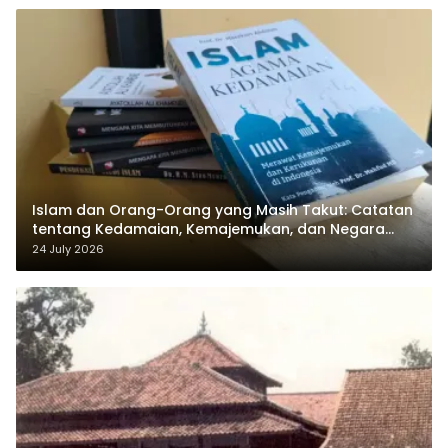
Islam dan Orang-Orang yang Masih Takut: Catatan
tentang Kedamaian, Kemajemukan, dan Negara
dalam Pemikiran Masykuri Abdillah
24 July 2026