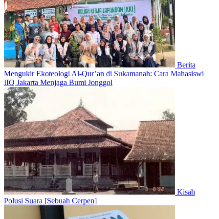
Berita
Mengukir Ekoteologi Al-Qur’an di Sukamanah: Cara Mahasiswi
IIQ Jakarta Menjaga Bumi Jonggol
Kisah
Polusi Suara [Sebuah Cerpen]