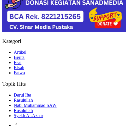
Kategori
Artikel
Berita
Esai
Kisah
Fatwa
Topik Hits
Darul Ifta
Rasulullah
Nabi Muhammad SAW
Rasulullah
Syekh Al-Azhar