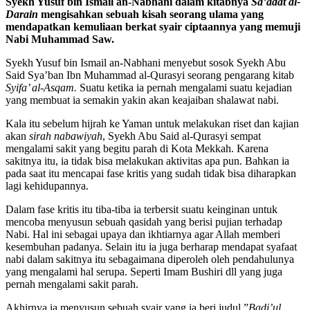
Syekh Yusuf bin Ismail an-Nabhani dalam kitabnya
Sa’adat al-
Darain
mengisahkan sebuah kisah seorang ulama yang
mendapatkan kemuliaan berkat syair ciptaannya yang memuji
Nabi Muhammad Saw.
Syekh Yusuf bin Ismail an-Nabhani menyebut sosok Syekh Abu
Said Sya’ban Ibn Muhammad al-Qurasyi seorang pengarang kitab
Syifa’ al-Asqam.
Suatu ketika ia pernah mengalami suatu kejadian
yang membuat ia semakin yakin akan keajaiban shalawat nabi.
Kala itu sebelum hijrah ke Yaman untuk melakukan riset dan kajian
akan
sirah nabawiyah
, Syekh Abu Said al-Qurasyi sempat
mengalami sakit yang begitu parah di Kota Mekkah. Karena
sakitnya itu, ia tidak bisa melakukan
aktivitas
apa
pun. Bahkan ia
pada saat itu mencapai fase kritis yang sudah tidak bisa diharapkan
lagi kehidupannya.
Dalam fase kritis itu tiba-tiba ia terbersit suatu keinginan untuk
mencoba menyusun sebuah qasidah yang berisi pujian terhadap
Nabi. Hal ini sebagai upaya dan ikhtiarnya agar Allah memberi
kesembuhan padanya. Selain itu ia juga berharap mendapat syafaat
nabi dalam sakitnya itu sebagaimana diperoleh oleh pendahulunya
yang mengalami hal serupa. Seperti Imam Bushiri dll yang juga
pernah mengalami sakit parah.
Akhirnya ia menyusun sebuah syair yang ia beri judul ”
Badi’ul