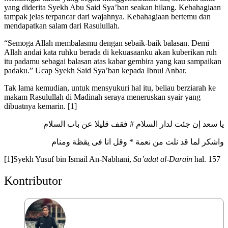
yang diderita Syekh Abu Said Sya’ban seakan hilang. Kebahagiaan
tampak jelas terpancar dari wajahnya. Kebahagiaan bertemu dan
mendapatkan salam dari Rasulullah.
“Semoga Allah membalasmu dengan sebaik-baik balasan. Demi
Allah andai
kata ruhku berada di kekuasaanku akan kuberikan ruh
itu padamu sebagai balasan atas kabar gembira yang kau sampaikan
padaku.” Ucap Syekh Said Sya’ban kepada Ibnul Anbar.
Tak lama kemudian, untuk mensyukuri hal itu, beliau berziarah ke
makam Rasulullah di Madinah seraya meneruskan syair yang
dibuatnya kemarin. [1]
يا سعد إن جئت لدار السلام # فقف قليلا عن باب السلام
واشكر لما قد نلت من نعمة * وقل انا فى يقظة ومنام
[1]Syekh Yusuf bin Ismail An-Nabhani,
Sa’adat al-Darain
hal. 157
Kontributor