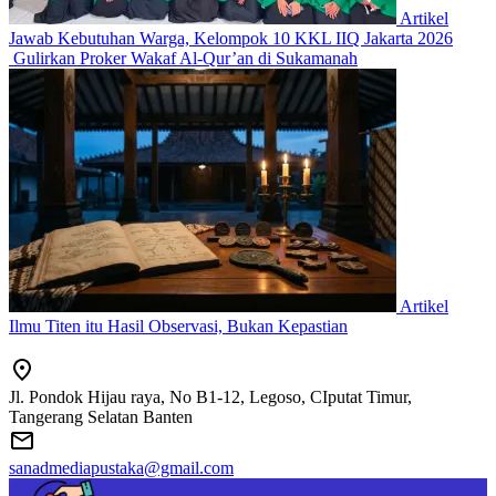
Artikel
Jawab Kebutuhan Warga, Kelompok 10 KKL IIQ Jakarta 2026
Gulirkan Proker Wakaf Al-Qur’an di Sukamanah
Artikel
Ilmu Titen itu Hasil Observasi, Bukan Kepastian
Jl. Pondok Hijau raya, No B1-12, Legoso, CIputat Timur,
Tangerang Selatan Banten
sanadmediapustaka@gmail.com