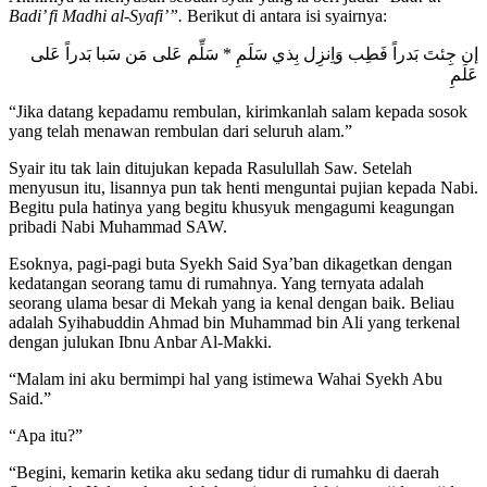
Badi’ fi Madhi al-Syafi’”.
Berikut di
antara isi syairnya:
إن جِئتَ بَدراً فَطِب وَاِنزِل بِذي سَلَمِ * سَلِّم عَلى مَن سَبا بَدراً عَلى
عَلَمِ
“Jika datang kepadamu rembulan, kirimkanlah salam kepada sosok
yang telah menawan rembulan dari seluruh alam.”
Syair itu tak lain ditujukan kepada Rasulullah Saw. Setelah
menyusun itu, lisannya pun tak henti menguntai pujian kepada Nabi.
Begitu pula hatinya yang begitu khusyuk mengagumi keagungan
pribadi Nabi Muhammad SAW.
Esoknya, pagi-pagi buta Syekh Said Sya’ban dikagetkan dengan
kedatangan seorang tamu di rumahnya. Yang ternyata adalah
seorang ulama besar di Mekah yang ia kenal dengan baik. Beliau
adalah Syihabuddin Ahmad bin Muhammad bin Ali yang terkenal
dengan julukan Ibnu Anbar Al-Makki.
“Malam ini aku bermimpi hal yang istimewa Wahai Syekh Abu
Said.”
“Apa itu?”
“Begini, kemarin ketika aku sedang tidur di rumahku di daerah