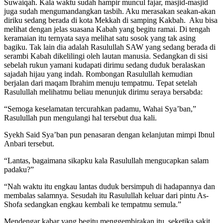
Suwaiqah. Kala waktu sudah hampir muncul fajar, masjid-masjid
juga sudah mengumandangkan tasbih. Aku merasakan seakan-akan
diriku sedang berada di kota Mekkah di samping Kakbah. Aku bisa
melihat dengan jelas suasana Kabah yang begitu ramai. Di
tengah
keramaian itu ternyata saya melihat satu sosok yang tak asing
bagiku. Tak lain dia adalah Rasulullah SAW yang sedang berada di
serambi Kabah dikelilingi oleh lautan manusia. Sedangkan di sisi
sebelah rukun yamani kudapati dirimu sedang duduk beralaskan
sajadah hijau yang indah. Rombongan Rasulullah kemudian
berjalan dari maqam Ibrahim menuju tempatmu. Tepat setelah
Rasulullah melihatmu beliau menunjuk dirimu seraya bersabda:
“Semoga keselamatan tercurahkan padamu, Wahai Sya’ban,”
Rasulullah pun mengulangi hal tersebut dua kali.
Syekh Said Sya’ban pun penasaran dengan kelanjutan mimpi Ibnul
Anbari tersebut.
“Lantas, bagaimana sikapku kala Rasulullah mengucapkan salam
padaku?”
“Nah waktu itu engkau lantas duduk bersimpuh di hadapannya dan
membalas salamnya. Sesudah itu Rasulullah keluar dari pintu As-
Shofa sedangkan engkau kembali ke tempatmu semula.”
Mendengar kabar yang begitu menggembirakan itu, seketika sakit