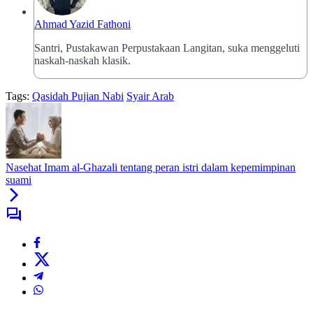
Ahmad Yazid Fathoni
Santri, Pustakawan Perpustakaan Langitan, suka menggeluti
naskah-naskah klasik.
Tags:
Qasidah Pujian Nabi
Syair Arab
Nasehat Imam al-Ghazali tentang peran istri dalam kepemimpinan
suami