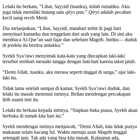
Lelaki itu berkata, “Lihat,
Sayyidi (
tuanku), inilah rumahku. Aku
juga tidak memiliki hutang satu
qirys
pun.”
Qirys
adalah pecahan
kecil uang receh Mesir.
Dia melanjutkan, “Lihat,
Sayyidi,
matahari terbit di pagi hari
menyinari kamarku dan tenggelam dari arah yang lain. Di sini aku
membaca Al-Qur’an saat fajar dan sebelum Magrib. Istriku— duduk
di jendela itu berdoa untukku.”
Syekh Sya’rawi menyimak kata-kata yang diucapkan laki-laki
tersebut sembari menaiki tangga dengan hati-hati karena takut jatuh.
“Demi Allah, tuanku, aku merasa seperti tinggal di surga,” ujar laki-
laki itu.
Tidak lama setelah sampai di kamar, Syekh Sya’rawi duduk, dan
lelaki itu masuk menemui istrinya. Beliau mendengar percakapan
lirih suami istri itu.
Lelaki itu berkata kepada istrinya, “Siapkan buka puasa, Syekh akan
berbuka di rumah kita hari ini.”
Syekh mendengar istrinya menjawab, “Demi Allah, kita tidak punya
makanan selain kacang ful. Waktu menuju azan Magrib tinggal
setengah jam. Tak ada yang bisa kita masak. Kalaupun ada,