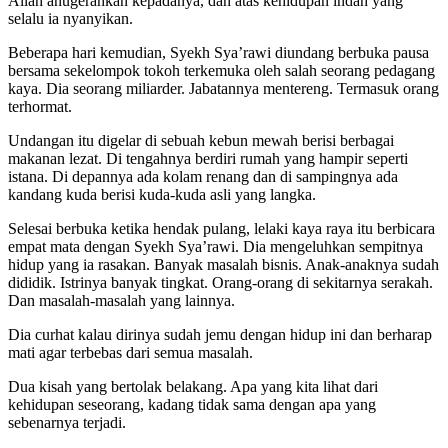
Allah anugerahkan kepadanya, dan atas kehidupan indah yang
selalu ia nyanyikan.
Beberapa hari kemudian, Syekh Sya’rawi diundang berbuka pausa
bersama sekelompok tokoh terkemuka oleh salah seorang pedagang
kaya. Dia seorang miliarder. Jabatannya mentereng. Termasuk orang
terhormat.
Undangan itu digelar di sebuah kebun mewah berisi berbagai
makanan lezat. Di tengahnya berdiri rumah yang hampir seperti
istana. Di depannya ada kolam renang dan di sampingnya ada
kandang kuda berisi kuda-kuda asli yang langka.
Selesai berbuka ketika hendak pulang, lelaki kaya raya itu berbicara
empat mata dengan Syekh Sya’rawi. Dia mengeluhkan sempitnya
hidup yang ia rasakan. Banyak masalah bisnis. Anak-anaknya sudah
dididik. Istrinya banyak tingkat. Orang-orang di sekitarnya serakah.
Dan masalah-masalah yang lainnya.
Dia curhat kalau dirinya sudah jemu dengan hidup ini dan berharap
mati agar terbebas dari semua masalah.
Dua kisah yang bertolak belakang. Apa yang kita lihat dari
kehidupan seseorang, kadang tidak sama dengan apa yang
sebenarnya terjadi.