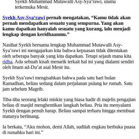
Syekh Muhammad Mutawalli Asy-Sya‘rawi, ulama
terkemuka Mesir.
Syekh Asy-Sya‘rawi
pernah mengatakan, “Kamu tidak akan
pernah mendapatkan sesuatu yang sempurna. Yang akan
kamu dapatkan hanyalah sesuatu yang kurang, lalu menjadi
lengkap dengan keridhaanmu.”
Nasihat Syekh bernama lengkap Muhammad Mutawalli Asy-
Sya’rawi ini mengajarkan kita bahwa kepuasan tidak ditentukan
oleh seberapa banyak yang kita dapatkan. Tetapi sejauh mana kita
ridha
. Ada sebuah kisah menarik terkait hal ini yang dialami sendiri
oleh Imam ad-Du’at asal Mesir itu.
Syekh Sya’rawi mengisahkan bahwa pada satu hari bulan
Ramadhan, beliau sedang dalam perjalanan pulang ke rumah. Satu
jam sebelum Magrib.
Tiba-tiba seorang lelaki miskin yang biasa hadir di majelis pengajian
beliau di masjid menghentikan langkah beliau. Pria itu menyalami
Syekh dengan penuh harap. Beliau sampai terharu hingga membuat
matanya berlinang.
Ia berkata, “Aku mohon, demi Allah, sudilah engkau berbuka puasa
di rumahku hari ini.”