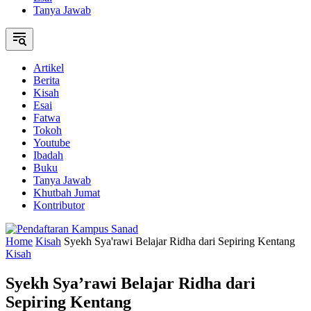
Tanya Jawab
Artikel
Berita
Kisah
Esai
Fatwa
Tokoh
Youtube
Ibadah
Buku
Tanya Jawab
Khutbah Jumat
Kontributor
Home
Kisah
Syekh Sya'rawi Belajar Ridha dari Sepiring Kentang
Kisah
Syekh Sya’rawi Belajar Ridha dari
Sepiring Kentang