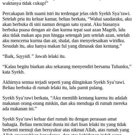
waktunya tidak cukup!”
Percakapan lirih suami istri itu terdengar jelas oleh Syekh Sya’rawi.
Setelah pria itu keluar kamar, beliau berkata, “Wahai saudaraku, aku
akan berbuka di sini namun dengan satu syarat. Aku biasanya
berbuka puasa dengan air dan kurma tepat saat azan Magrib, lalu
aku tidak makan apa pun hingga setengah jam setelah azan, setelah
aku mencerna kurma dan air, shalat, dan menyelesaikan wiridku.
Sesudah itu, aku hanya makan ful yang dimasak dan kentang.”
“Baik,
Sayyidi.”
Jawab lelaki itu.
“Kalau begitu biarkan aku sekarang menyendiri bersama Tuhanku,”
kata Syekh.
Akhirnya semua terjadi seperti yang diinginkan Syekh Sya’rawi.
Beliau berbuka di rumah lelaki itu, lalu pamit pulang.
Syekh Sya’rawi berkata, “Aku memilih kentang karena itu adalah
makanan orang-orang miskin, dan aku menduga di rumah mereka
ada makanan ini.”
Syekh Sya’rawi keluar dari rumah itu dengan perasaan amat
bahagia. Beliau mencintai dunia ini dari lisan lelaki itu yang tidak
berhenti memuji dan bersyukur atas nikmat Allah, atas rumah yang