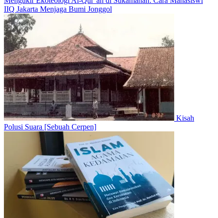
Mengukir Ekoteologi Al-Qur’an di Sukamanah: Cara Mahasiswi
IIQ Jakarta Menjaga Bumi Jonggol
Kisah
Polusi Suara [Sebuah Cerpen]