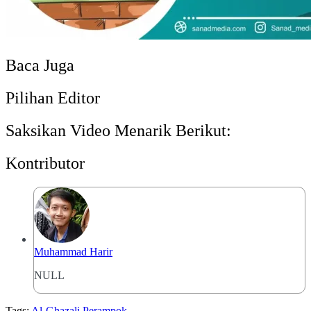
Baca Juga
Pilihan Editor
Saksikan Video Menarik Berikut:
Kontributor
Muhammad Harir
NULL
Tags:
Al-Ghazali
Perampok