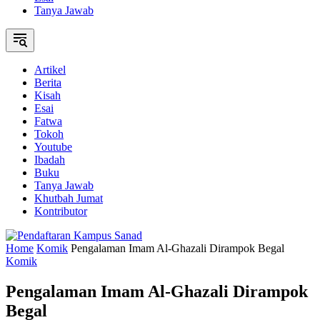
Tanya Jawab
Artikel
Berita
Kisah
Esai
Fatwa
Tokoh
Youtube
Ibadah
Buku
Tanya Jawab
Khutbah Jumat
Kontributor
Home
Komik
Pengalaman Imam Al-Ghazali Dirampok Begal
Komik
Pengalaman Imam Al-Ghazali Dirampok
Begal