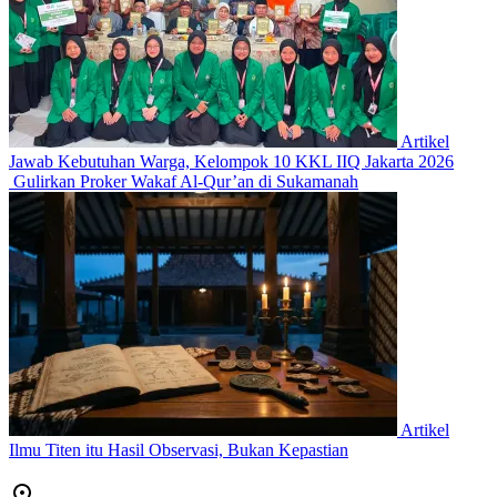
Artikel
Jawab Kebutuhan Warga, Kelompok 10 KKL IIQ Jakarta 2026
Gulirkan Proker Wakaf Al-Qur’an di Sukamanah
Artikel
Ilmu Titen itu Hasil Observasi, Bukan Kepastian