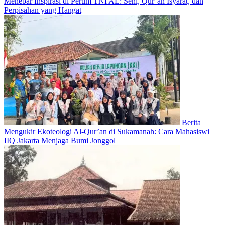
Menebar Inspirasi di Perum TNI AL: Seni, Qur’an Isyarat, dan
Perpisahan yang Hangat
Berita
Mengukir Ekoteologi Al-Qur’an di Sukamanah: Cara Mahasiswi
IIQ Jakarta Menjaga Bumi Jonggol