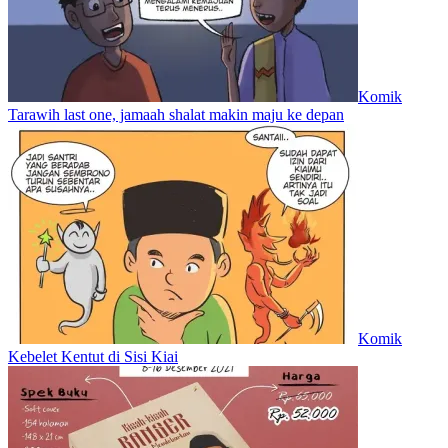
Komik
Tarawih last one, jamaah shalat makin maju ke depan
Komik
Kebelet Kentut di Sisi Kiai