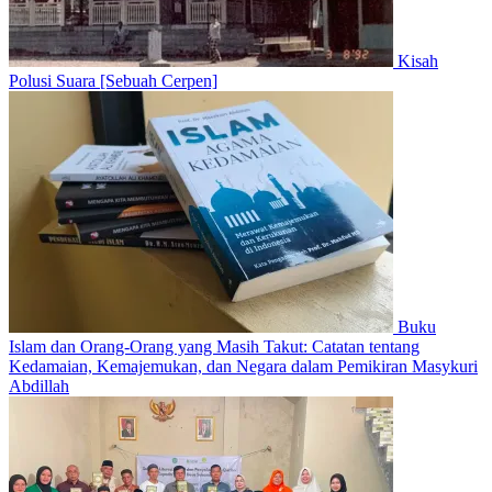
Kisah
Polusi Suara [Sebuah Cerpen]
Buku
Islam dan Orang-Orang yang Masih Takut: Catatan tentang
Kedamaian, Kemajemukan, dan Negara dalam Pemikiran Masykuri
Abdillah