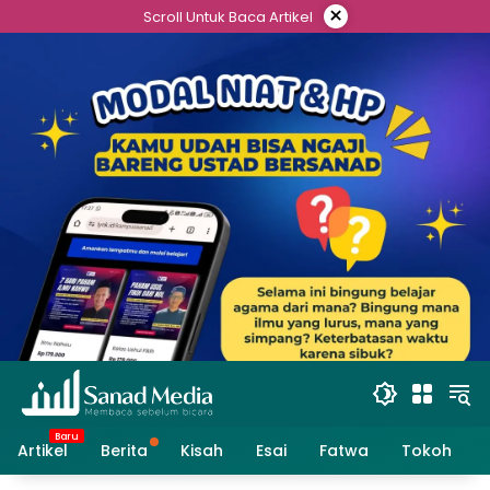
Skip
×
Scroll Untuk Baca Artikel
to
content
Artikel
Berita
Kisah
Esai
Fatwa
Tokoh