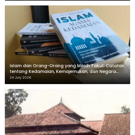
Islam dan Orang-Orang yang Masih Takut: Catatan
tentang Kedamaian, Kemajemukan, dan Negara
dalam Pemikiran Masykuri Abdillah
24 July 2026