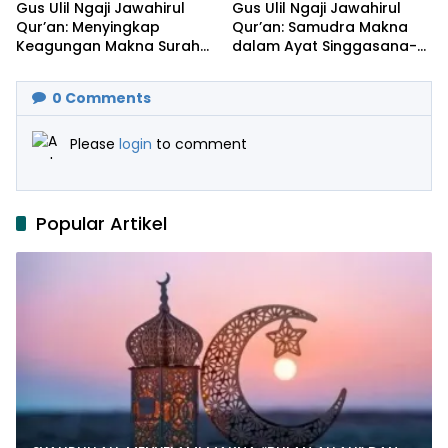
Gus Ulil Ngaji Jawahirul
Gus Ulil Ngaji Jawahirul
Qur’an: Menyingkap
Qur’an: Samudra Makna
Keagungan Makna Surah
dalam Ayat Singgasana-
Al-Ikhlas dan Yasin
Nya
0
Comments
Please
login
to comment
Popular Artikel