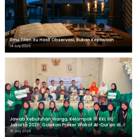
Ilmu Titen itu Hasil Observasi, Bukan Kepastian
14 July 2026
Jawab Kebutuhan Warga, Kelompok 10 KKL IIQ
Jakarta 2026 Gulirkan Proker Wakaf Al-Qur’an di
Sukamanah
16 July 2026