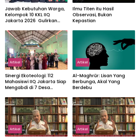
Jawab Kebutuhan Warga,
Ilmu Titen itu Hasil
Kelompok 10 KKL IIQ
Observasi, Bukan
Jakarta 2026 Gulirkan
Kepastian
Proker Wakaf Al-Qur’an di
Sukamanah
Artikel
Artikel
‎Sinergi Ekoteologi: 112
Al-Maghrūr: Lisan Yang
Mahasiswi IIQ Jakarta Siap
Berbunga, Akal Yang
Mengabdi di 7 Desa
Berdebu
Kecamatan Jonggol
Artikel
Artikel