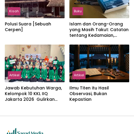
Kisah
Buku
Polusi Suara [Sebuah
Islam dan Orang-Orang
Cerpen]
yang Masih Takut: Catatan
tentang Kedamaian,
Kemajemukan, dan Negara
dalam Pemikiran Masykuri
Abdillah
Artikel
Artikel
Jawab Kebutuhan Warga,
Ilmu Titen itu Hasil
Kelompok 10 KKL IIQ
Observasi, Bukan
Jakarta 2026 Gulirkan
Kepastian
Proker Wakaf Al-Qur’an di
Sukamanah