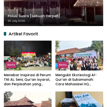
Polusi Suara [Sebuah Cerpen]
30 July 2026
Artikel Favorit
Berita
Berita
Menebar Inspirasi di Perum
Mengukir Ekoteologi Al-
TNI AL: Seni, Qur’an Isyarat,
Qur’an di Sukamanah:
dan Perpisahan yang
Cara Mahasiswi IIQ
Hangat
Jakarta Menjaga Bumi
Jonggol