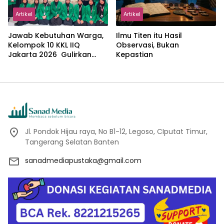
Artikel
Artikel
Jawab Kebutuhan Warga,
Ilmu Titen itu Hasil
Kelompok 10 KKL IIQ
Observasi, Bukan
Jakarta 2026 Gulirkan
Kepastian
Proker Wakaf Al-Qur’an di
Sukamanah
Jl. Pondok Hijau raya, No B1-12, Legoso, CIputat Timur,
Tangerang Selatan Banten
sanadmediapustaka@gmail.com