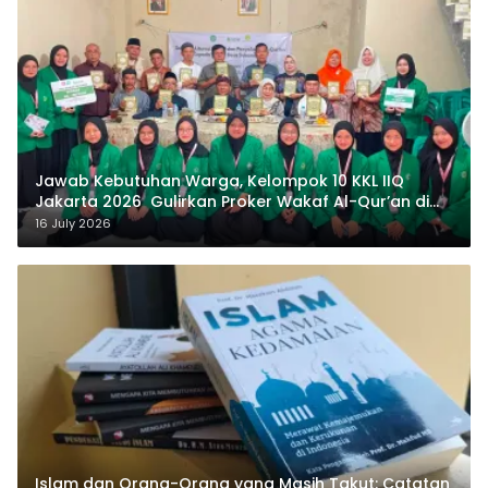
Jawab Kebutuhan Warga, Kelompok 10 KKL IIQ
Jakarta 2026 Gulirkan Proker Wakaf Al-Qur’an di
Sukamanah
16 July 2026
Islam dan Orang-Orang yang Masih Takut: Catatan