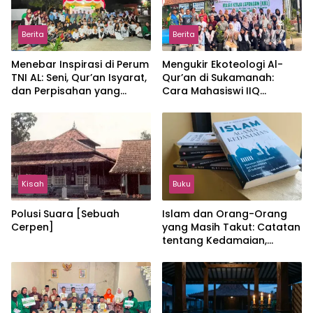
Berita
Berita
Menebar Inspirasi di Perum
Mengukir Ekoteologi Al-
TNI AL: Seni, Qur’an Isyarat,
Qur’an di Sukamanah:
dan Perpisahan yang
Cara Mahasiswi IIQ
Hangat
Jakarta Menjaga Bumi
Jonggol
Kisah
Buku
Polusi Suara [Sebuah
Islam dan Orang-Orang
Cerpen]
yang Masih Takut: Catatan
tentang Kedamaian,
Kemajemukan, dan Negara
dalam Pemikiran Masykuri
Abdillah