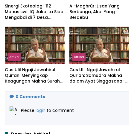
‎Sinergi Ekoteologi: 112
Al-Maghrūr: Lisan Yang
Mahasiswi IIQ Jakarta Siap
Berbunga, Akal Yang
Mengabdi di 7 Desa
Berdebu
Kecamatan Jonggol
Artikel
Artikel
Gus Ulil Ngaji Jawahirul
Gus Ulil Ngaji Jawahirul
Qur’an: Menyingkap
Qur’an: Samudra Makna
Keagungan Makna Surah
dalam Ayat Singgasana-
Al-Ikhlas dan Yasin
Nya
0
Comments
Please
login
to comment