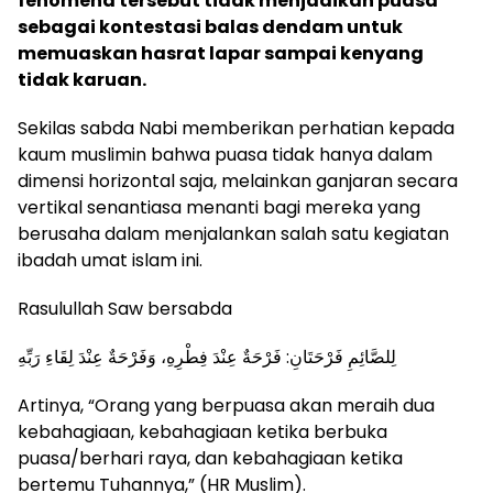
fenomena tersebut tidak menjadikan puasa
sebagai kontestasi balas dendam untuk
memuaskan hasrat lapar sampai kenyang
tidak karuan.
Sekilas sabda Nabi memberikan perhatian kepada
kaum muslimin bahwa puasa tidak hanya dalam
dimensi horizontal saja, melainkan ganjaran secara
vertikal senantiasa menanti bagi mereka yang
berusaha dalam menjalankan salah satu kegiatan
ibadah umat islam ini.
Rasulullah Saw bersabda
لِلصَّائِمِ فَرْحَتَانِ: فَرْحَةٌ عِنْدَ فِطْرِهِ، وَفَرْحَةٌ عِنْدَ لِقَاءِ رَبِّهِ
Artinya, “Orang yang berpuasa akan meraih dua
kebahagiaan, kebahagiaan ketika berbuka
puasa/berhari raya, dan kebahagiaan ketika
bertemu Tuhannya,” (HR Muslim).