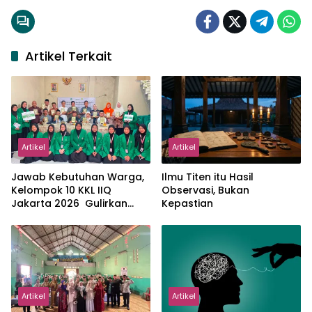
Artikel Terkait
Artikel
Artikel
Jawab Kebutuhan Warga,
Ilmu Titen itu Hasil
Kelompok 10 KKL IIQ
Observasi, Bukan
Jakarta 2026 Gulirkan
Kepastian
Proker Wakaf Al-Qur’an di
Sukamanah
Artikel
Artikel