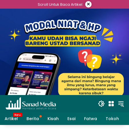
Skip
×
Scroll Untuk Baca Artikel
to
content
Artikel
Berita
Kisah
Esai
Fatwa
Tokoh