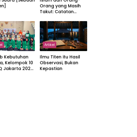
i Suara [Sebuah
Islam dan Orang-
en]
Orang yang Masih
Takut: Catatan
tentang Kedamaian,
Kemajemukan, dan
Negara dalam
Pemikiran Masykuri
Abdillah
el
Artikel
b Kebutuhan
Ilmu Titen itu Hasil
a, Kelompok 10
Observasi, Bukan
IQ Jakarta 2026
Kepastian
kan Proker
 Al-Qur’an di
manah