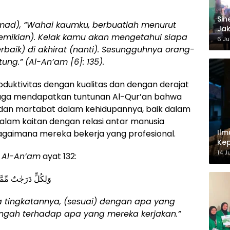
‎Si
ad), “Wahai kaumku, berbuatlah menurut
Jak
mikian). Kelak kamu akan mengetahui siapa
Ke
6 Ju
aik) di akhirat (nanti). Sesungguhnya orang-
ng.” (Al-An’am [6]: 135).
roduktivitas dengan kualitas dan dengan derajat
juga mendapatkan tuntunan Al-Qur’an bahwa
t dan martabat dalam kehidupannya, baik dalam
alam kaitan dengan relasi antar manusia
Ilm
bagaimana mereka bekerja yang profesional.
Kep
14 J
h
Al-An’am
ayat 132:
وَلِكُلٍّ دَرَجٰتٌ مِّمَّا
 tingkatannya, (sesuai) dengan apa yang
engah terhadap apa yang mereka kerjakan.”