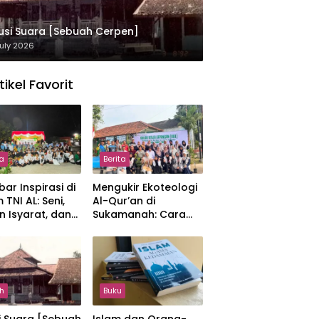
usi Suara [Sebuah Cerpen]
uly 2026
tikel Favorit
ta
Berita
ar Inspirasi di
Mengukir Ekoteologi
 TNI AL: Seni,
Al-Qur’an di
n Isyarat, dan
Sukamanah: Cara
sahan yang
Mahasiswi IIQ
at
Jakarta Menjaga
Bumi Jonggol
h
Buku