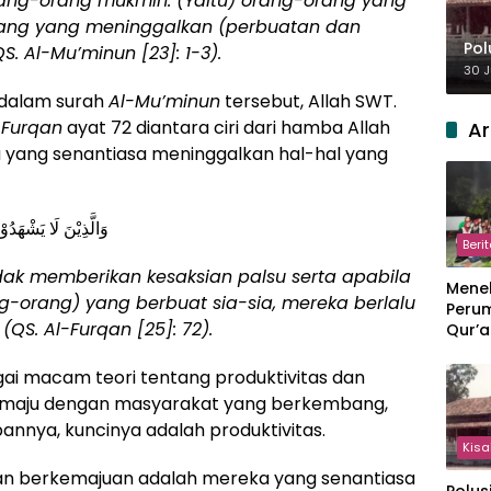
ang-orang mukmin. (Yaitu) orang-orang yang
rang yang meninggalkan (perbuatan dan
Pol
QS.
Al-Mu’minun [23]: 1-3
).
30 J
i dalam surah
Al-Mu’minun
tersebut, Allah SWT.
-Furqan
ayat 72 diantara ciri dari hamba Allah
Ar
yang senantiasa meninggalkan hal-hal yang
وَالَّذِيْنَ لَا يَشْهَدُو
Beri
dak memberikan kesaksian palsu serta apabila
Meneb
orang) yang berbuat sia-sia, mereka berlalu
Perum
 (QS.
Al-Furqan [25]: 72
).
Qur’a
Perpi
Hang
bagai macam teori tentang produktivitas dan
maju dengan masyarakat yang berkembang,
annya, kuncinya adalah produktivitas.
Kisa
 dan berkemajuan adalah mereka yang senantiasa