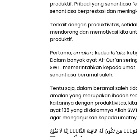
produktif. Pribadi yang senantiasa
“
senantiasa berprestasi dan meningka
Terkait dengan produktivitas, setida
mendorong dan memotivasi kita unt
produktif.
Pertama,
amalan,
kedua
fa’ala,
ket
Dalam banyak ayat Al-Qur’an serin
SWT. memerintahkan kepada umat 
senantiasa beramal saleh.
Tentu saja, dalam beramal saleh t
amalan yang merupakan ibadah
ma
kaitannya dengan produktivitas, ki
ayat 135 yang di dalamnya Allah 
agar menganjurkan kepada umatnya 
وْنَۙ مَنْ تَكُوْنُ لَهٗ عَاقِبَةُ الدَّارِۗ اِنَّهٗ لَا يُفْلِحُ