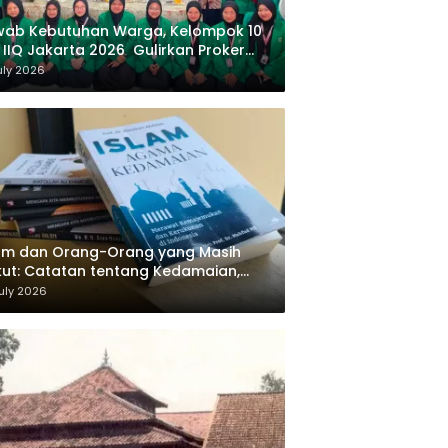
wab Kebutuhan Warga, Kelompok 10
 IIQ Jakarta 2026 Gulirkan Proker
af Al-Qur’an di Sukamanah
uly 2026
am dan Orang-Orang yang Masih
ut: Catatan tentang Kedamaian,
majemukan, dan Negara dalam
uly 2026
ikiran Masykuri Abdillah