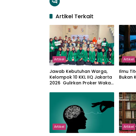
Artikel Terkait
Artikel
Artikel
Jawab Kebutuhan Warga,
Ilmu Tit
Kelompok 10 KKL IIQ Jakarta
Bukan 
2026 Gulirkan Proker Wakaf
Al-Qur’an di Sukamanah
Artikel
Artikel