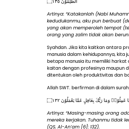
الظّٰلِمُوْنَ ۝١٣٥
Artinya: “
Katakanlah (Nabi Muhamm
kedudukanmu, aku pun berbuat (de
yang akan memperoleh tempat (terb
orang yang zalim tidak akan beruntu
Syahdan. Jika kita kaitkan antara p
manusia dalam kehidupannya, kita 
betapa manusia itu memiliki harka
kaitan dengan profesinya maupun d
ditentukan oleh produktivitas dan 
Allah SWT. berfirman di dalam sura
 عَمِلُوْاۗ وَمَا رَبُّكَ بِغَافِلٍ عَمَّا يَعْمَلُوْنَ ۝١٣٢
Artinya: “
Masing-masing orang ada
mereka kerjakan. Tuhanmu tidak l
(QS.
Al-An’am [6]: 132
).