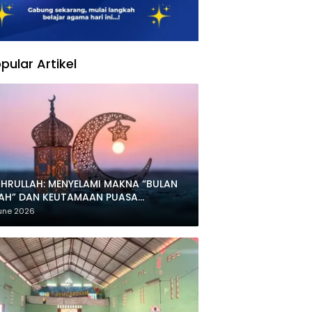
pular Artikel
HRULLAH: MENYELAMI MAKNA “BULAN
LAH” DAN KEUTAMAAN PUASA
HARRAM
une 2026