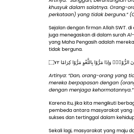
Artinya: “
Sungguh, beruntunglah or
khusyuk dalam salatnya. Orang-o
perkataan) yang tidak berguna.” (
Sejalan dengan firman Allah SWT. d
juga menegaskan di dalam surah
Al
yang Maha Pengasih adalah mereka 
tidak berguna.
ْنَ الزُّوْرَۙ وَاِذَا مَرُّوْا بِاللَّغْوِ مَرُّوْا كِرَامًا ۝٧٢
Artinya: “
Dan, orang-orang yang ti
mereka berpapasan dengan (orang-
dengan menjaga kehormatannya.”
Karena itu, jika kita mengikuti ber
pembeda antara masyarakat yang 
sukses dan tertinggal dalam kehidup
Sekali lagi, masyarakat yang maju