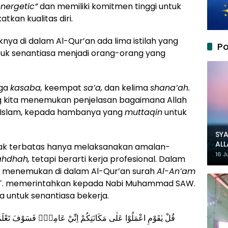
energetic”
dan memiliki komitmen tinggi untuk
tkan kualitas diri.
knya di dalam Al-Qur’an ada lima istilah yang
Po
uk senantiasa menjadi orang-orang yang
iga
kasaba,
keempat
sa’a,
dan kelima
shana’ah.
g kita menemukan penjelasan bagaimana Allah
Islam, kepada hambanya yang
muttaqin
untuk
SYA
AL
idak terbatas hanya melaksanakan amalan-
MU
16 J
hdhah,
tetapi berarti kerja profesional. Dalam
ta menemukan di dalam Al-Qur’an surah
Al-An’am
SWT. memerintahkan kepada Nabi Muhammad SAW.
untuk senantiasa bekerja.
قُلْ يٰقَوْمِ اعْمَلُوْا عَلٰى مَكَانَتِكُمْ اِنِّيْ عَامِلٌۚ فَسَوْفَ تَعْلَمُ