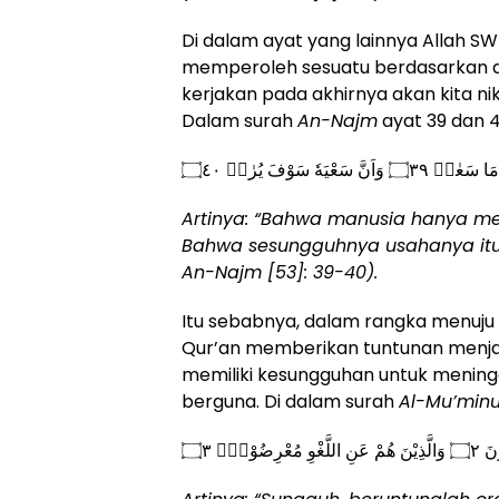
Di dalam ayat yang lainnya Allah S
memperoleh sesuatu berdasarkan ap
kerjakan pada akhirnya akan kita nik
Dalam surah
An-Najm
ayat 39 dan 4
 سَعْيَهٗ سَوْفَ يُرٰىۖ ۝٤٠
Artinya: “
Bahwa manusia hanya mem
Bahwa sesungguhnya usahanya itu k
An-Najm [53]: 39-40).
Itu sebabnya, dalam rangka menuju 
Qur’an memberikan tuntunan menjad
memiliki kesungguhan untuk mening
berguna. Di dalam surah
Al-Mu’min