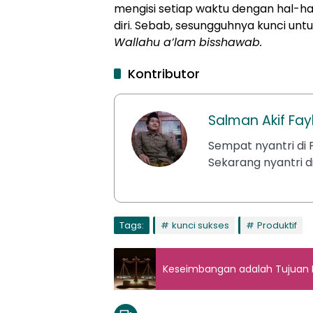
mengisi setiap waktu dengan hal-h
diri. Sebab, sesungguhnya kunci untu
Wallahu a’lam bisshawab.
Kontributor
Salman Akif Fay
Sempat nyantri di P
Sekarang nyantri di
Tags:
kunci sukses
Produktif
Keseimbangan adalah Tujuan 