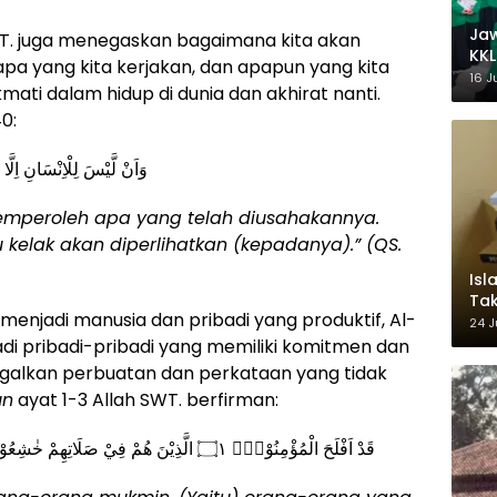
Ja
WT. juga menegaskan bagaimana kita akan
KKL
a yang kita kerjakan, dan apapun yang kita
Wak
16 J
mati dalam hidup di dunia dan akhirat nanti.
0:
وَاَنْ لَّيْسَ لِلْاِنْسَانِ اِلَّا مَا سَعٰىۙ ۝٣٩ وَاَنَّ
peroleh apa yang telah diusahakannya.
elak akan diperlihatkan (kepadanya).” (QS.
Isl
Tak
menjadi manusia dan pribadi yang produktif, Al-
Ke
24 J
Pem
i pribadi-pribadi yang memiliki komitmen dan
galkan perbuatan dan perkataan yang tidak
un
ayat 1-3 Allah SWT. berfirman:
قَدْ اَفْلَحَ الْمُؤْمِنُوْنَۙ ۝١ الَّذِيْنَ هُمْ فِيْ صَلَاتِهِمْ خٰشِعُوْنَ ۝٢ وَالَّذِيْنَ هُمْ عَنِ اللَّغْوِ مُعْرِضُوْنَۙ ۝٣