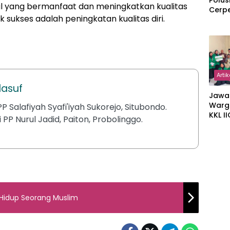
Polus
al yang bermanfaat dan meningkatkan kualitas
Cerp
k sukses adalah peningkatan kualitas diri.
Artik
lasuf
Jawa
Warg
P Salafiyah Syafi'iyah Sukorejo, Situbondo.
KKL I
 PP Nurul Jadid, Paiton, Probolinggo.
Gulir
Wakaf
Suka
Hidup Seorang Muslim