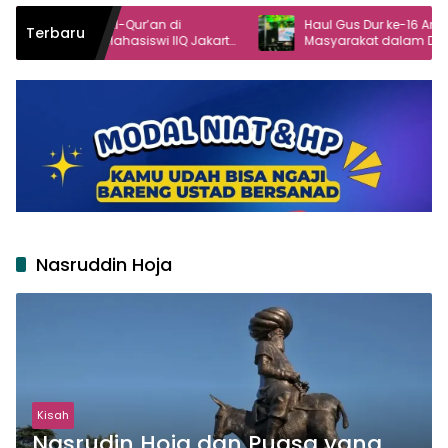
 Al-Qur’an di
Haul Gus Dur ke-16 Angkat Peran
Terbaru
ahasiswi IIQ Jakarta
Masyarakat dalam Demokrasi
ggol
Nasruddin Hoja
Kisah
Nasrudin Hoja dan Puasa yang