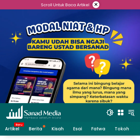
Skip
×
Scroll Untuk Baca Artikel
to
content
Artikel
Berita
Kisah
Esai
Fatwa
Tokoh