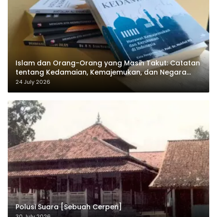
Islam dan Orang-Orang yang Masih Takut: Catatan
tentang Kedamaian, Kemajemukan, dan Negara
dalam Pemikiran Masykuri Abdillah
24 July 2026
Polusi Suara [Sebuah Cerpen]
30 July 2026