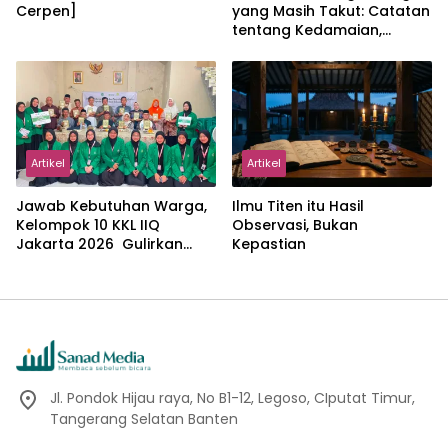
Cerpen]
yang Masih Takut: Catatan
tentang Kedamaian,
Kemajemukan, dan Negara
dalam Pemikiran Masykuri
Abdillah
Artikel
Artikel
Jawab Kebutuhan Warga,
Ilmu Titen itu Hasil
Kelompok 10 KKL IIQ
Observasi, Bukan
Jakarta 2026 Gulirkan
Kepastian
Proker Wakaf Al-Qur’an di
Sukamanah
Jl. Pondok Hijau raya, No B1-12, Legoso, CIputat Timur,
Tangerang Selatan Banten