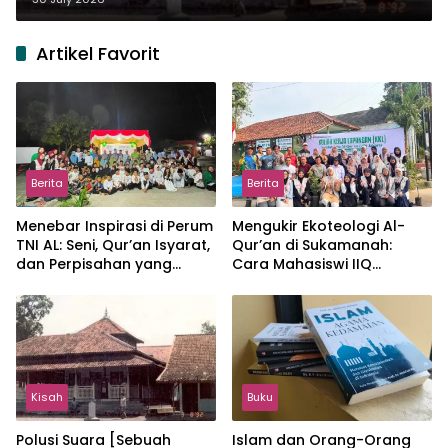
Artikel Favorit
Berita
Berita
Menebar Inspirasi di Perum
Mengukir Ekoteologi Al-
TNI AL: Seni, Qur’an Isyarat,
Qur’an di Sukamanah:
dan Perpisahan yang
Cara Mahasiswi IIQ
Hangat
Jakarta Menjaga Bumi
Jonggol
Kisah
Buku
Polusi Suara [Sebuah
Islam dan Orang-Orang