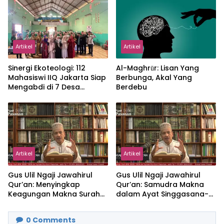
Artikel
Artikel
‎Sinergi Ekoteologi: 112
Al-Maghrūr: Lisan Yang
Mahasiswi IIQ Jakarta Siap
Berbunga, Akal Yang
Mengabdi di 7 Desa
Berdebu
Kecamatan Jonggol
Artikel
Artikel
Gus Ulil Ngaji Jawahirul
Gus Ulil Ngaji Jawahirul
Qur’an: Menyingkap
Qur’an: Samudra Makna
Keagungan Makna Surah
dalam Ayat Singgasana-
Al-Ikhlas dan Yasin
Nya
0
Comments