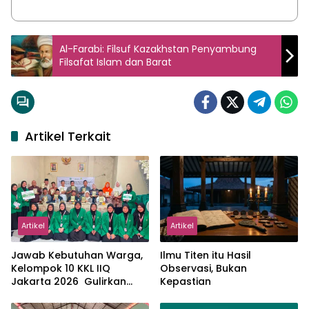
Al-Farabi: Filsuf Kazakhstan Penyambung
Filsafat Islam dan Barat
Artikel Terkait
Artikel
Artikel
Jawab Kebutuhan Warga,
Ilmu Titen itu Hasil
Kelompok 10 KKL IIQ
Observasi, Bukan
Jakarta 2026 Gulirkan
Kepastian
Proker Wakaf Al-Qur’an di
Sukamanah