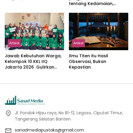
tentang Kedamaian,
Kemajemukan, dan Negara
dalam Pemikiran Masykuri
Abdillah
Artikel
Artikel
Jawab Kebutuhan Warga,
Ilmu Titen itu Hasil
Kelompok 10 KKL IIQ
Observasi, Bukan
Jakarta 2026 Gulirkan
Kepastian
Proker Wakaf Al-Qur’an di
Sukamanah
Jl. Pondok Hijau raya, No B1-12, Legoso, CIputat Timur,
Tangerang Selatan Banten
sanadmediapustaka@gmail.com