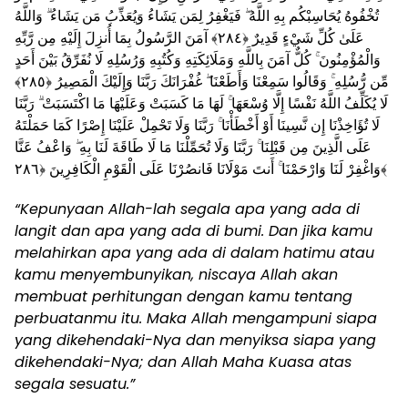
تُخْفُوهُ يُحَاسِبْكُم بِهِ اللَّهُ ۖ فَيَغْفِرُ لِمَن يَشَاءُ وَيُعَذِّبُ مَن يَشَاءُ ۗ وَاللَّهُ
عَلَىٰ كُلِّ شَيْءٍ قَدِيرٌ ﴿٢٨٤﴾ آمَنَ الرَّسُولُ بِمَا أُنزِلَ إِلَيْهِ مِن رَّبِّهِ
وَالْمُؤْمِنُونَ ۚ كُلٌّ آمَنَ بِاللَّهِ وَمَلَائِكَتِهِ وَكُتُبِهِ وَرُسُلِهِ لَا نُفَرِّقُ بَيْنَ أَحَدٍ
مِّن رُّسُلِهِ ۚ وَقَالُوا سَمِعْنَا وَأَطَعْنَا ۖ غُفْرَانَكَ رَبَّنَا وَإِلَيْكَ الْمَصِيرُ ﴿٢٨٥﴾
لَا يُكَلِّفُ اللَّهُ نَفْسًا إِلَّا وُسْعَهَا ۚ لَهَا مَا كَسَبَتْ وَعَلَيْهَا مَا اكْتَسَبَتْ ۗ رَبَّنَا
لَا تُؤَاخِذْنَا إِن نَّسِينَا أَوْ أَخْطَأْنَا ۚ رَبَّنَا وَلَا تَحْمِلْ عَلَيْنَا إِصْرًا كَمَا حَمَلْتَهُ
عَلَى الَّذِينَ مِن قَبْلِنَا ۚ رَبَّنَا وَلَا تُحَمِّلْنَا مَا لَا طَاقَةَ لَنَا بِهِ ۖ وَاعْفُ عَنَّا
وَاغْفِرْ لَنَا وَارْحَمْنَا ۚ أَنتَ مَوْلَانَا فَانصُرْنَا عَلَى الْقَوْمِ الْكَافِرِينَ ﴿٢٨٦﴾
“Kepunyaan Allah-lah segala apa yang ada di
langit dan apa yang ada di bumi. Dan jika kamu
melahirkan apa yang ada di dalam hatimu atau
kamu menyembunyikan, niscaya Allah akan
membuat perhitungan dengan kamu tentang
perbuatanmu itu. Maka Allah mengampuni siapa
yang dikehendaki-Nya dan menyiksa siapa yang
dikehendaki-Nya; dan Allah Maha Kuasa atas
segala sesuatu.”