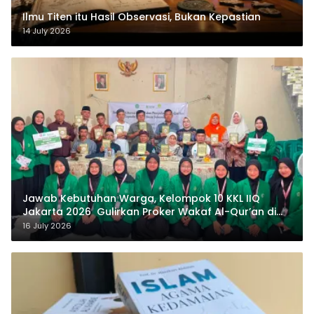
Ilmu Titen itu Hasil Observasi, Bukan Kepastian
14 July 2026
Jawab Kebutuhan Warga, Kelompok 10 KKL IIQ
Jakarta 2026 Gulirkan Proker Wakaf Al-Qur’an di
Sukamanah
16 July 2026