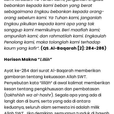
bebankan kepada kami beban yang berat
sebagaimana Engkau bebankan kepada orang-
orang sebelum kami. Ya Tuhan kami, janganlah
Engkau pikulkan kepada kami apa yang tak
sanggup kami memikulnya. Beri maaflah kami;
ampunilah kami; dan rahmatilah kami. Engkaulah
Penolong kami, maka tolonglah kami terhadap
kaum yang kafir”.
(QS. Al-Baqarah [2]: 284-286)
Horison Makna “
”
Lillâh
Ayat ke-284 dari surat Al-Baqarah memberikan
gambaran tentang kekuasaan Allah SWT.
Penyebutan kata “
lillâh
” di awal kalimat memberikan
kesan tentang pengkhususan dan pembatasan
(
takhshîsh wa al-hashr
). Segala apa yang ada di
langit dan di bumi, serta yang ada di antara
keduanya, seluruh alam semesta ini adalah milik
Allah SWT. Jika demikian, semuanya tunduk di bawah