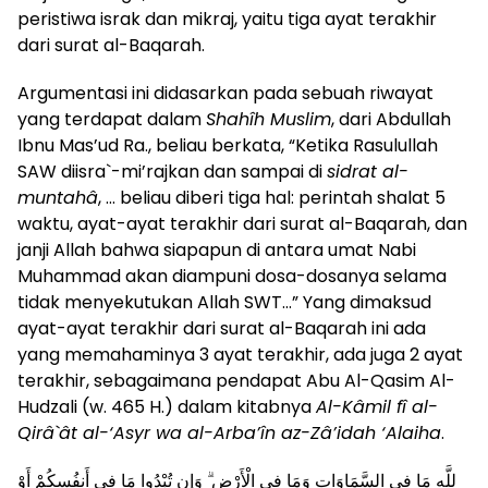
peristiwa israk dan mikraj, yaitu tiga ayat terakhir
dari surat al-Baqarah.
Argumentasi ini didasarkan pada sebuah riwayat
yang terdapat dalam
Shahîh Muslim
, dari Abdullah
Ibnu Mas’ud Ra., beliau berkata, “Ketika Rasulullah
SAW diisra`-mi’rajkan dan sampai di
sidrat al-
muntahâ
, … beliau diberi tiga hal: perintah shalat 5
waktu, ayat-ayat terakhir dari surat al-Baqarah, dan
janji Allah bahwa siapapun di antara umat Nabi
Muhammad akan diampuni dosa-dosanya selama
tidak menyekutukan Allah SWT…” Yang dimaksud
ayat-ayat terakhir dari surat al-Baqarah ini ada
yang memahaminya 3 ayat terakhir, ada juga 2 ayat
terakhir, sebagaimana pendapat Abu Al-Qasim Al-
Hudzali (w. 465 H.) dalam kitabnya
Al-Kâmil fî al-
Qirâ`ât al-‘Asyr wa al-Arba’în az-Zâ’idah ‘Alaiha
.
لِلَّهِ مَا فِي السَّمَاوَاتِ وَمَا فِي الْأَرْضِ ۗ وَإِن تُبْدُوا مَا فِي أَنفُسِكُمْ أَوْ