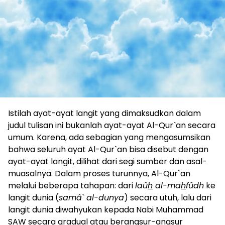
Istilah ayat-ayat langit yang dimaksudkan dalam
judul tulisan ini bukanlah ayat-ayat Al-Qur`an secara
umum. Karena, ada sebagian yang mengasumsikan
bahwa seluruh ayat Al-Qur`an bisa disebut dengan
ayat-ayat langit, dilihat dari segi sumber dan asal-
muasalnya. Dalam proses turunnya, Al-Qur`an
melalui beberapa tahapan: dari
laû
h
al-ma
h
fûdh
ke
langit dunia (
samâ` al-dunya
) secara utuh, lalu dari
langit dunia diwahyukan kepada Nabi Muhammad
SAW secara gradual atau berangsur-angsur