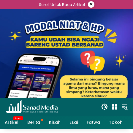
Skip
×
Scroll Untuk Baca Artikel
to
content
Artikel
Berita
Kisah
Esai
Fatwa
Tokoh