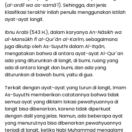
(
al-ardlî wa as-samâ`î
). Sehingga, dari jenis
klasifikasi terakhir inilah penulis menggunakan istilah
ayat-ayat langit.
Ibnu Arabi (543 H.), dalam karyanya
An-Nâsikh wa
al-Mansûkh fî al-Qur`ân al-Karîm
, sebagaimana
juga dikutip oleh As-Suyuthi dalam
Al-Itqân
,
mengatakan bahwa di antara ayat-ayat Al-Qur`an
ada yang diturunkan di langit, di bumi, ruang yang
ada di antara langit dan bumi, dan ada yang
diturunkan di bawah bumi, yaitu di gua.
Terkait dengan ayat-ayat yang turun di langit, Imam
As-Suyuthi memberikan catatannya bahwa tidak
semua ayat yang diklaim lokasi pewahyuannya di
langit bisa dibenarkan, karena tidak diperkuat
dengan dalil yang jelas. Namun, ada beberapa ayat
yang menurutnya bisa dibenarkan pewahyuannya
terjadi di langit, ketika Nabi Muhammad mengalami