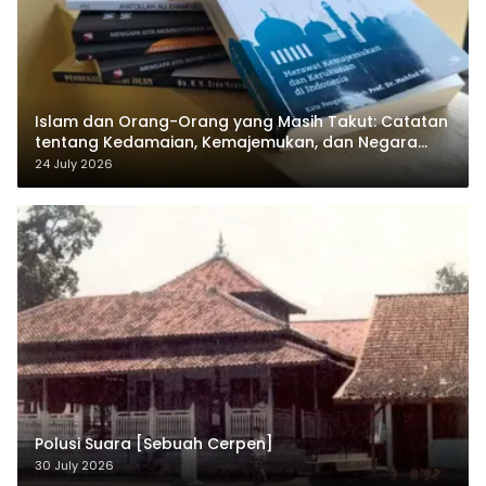
Islam dan Orang-Orang yang Masih Takut: Catatan
tentang Kedamaian, Kemajemukan, dan Negara
dalam Pemikiran Masykuri Abdillah
24 July 2026
Polusi Suara [Sebuah Cerpen]
30 July 2026