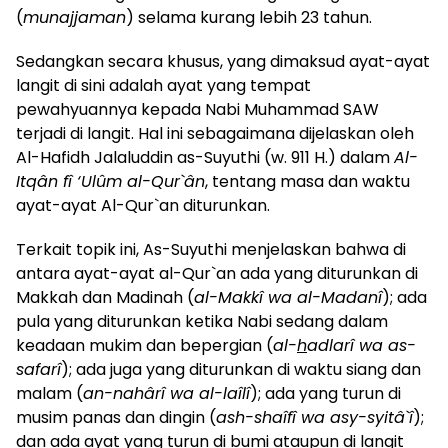
(
munajjaman
) selama kurang lebih 23 tahun.
Sedangkan secara khusus, yang dimaksud ayat-ayat
langit di sini adalah ayat yang tempat
pewahyuannya kepada Nabi Muhammad SAW
terjadi di langit. Hal ini sebagaimana dijelaskan oleh
Al-Hafidh Jalaluddin as-Suyuthi (w. 911 H.) dalam
Al-
Itqân fî ‘Ulûm al-Qur`ân
, tentang masa dan waktu
ayat-ayat Al-Qur`an diturunkan.
Terkait topik ini, As-Suyuthi menjelaskan bahwa di
antara ayat-ayat al-Qur`an ada yang diturunkan di
Makkah dan Madinah (
al-Makkî wa al-Madanî
); ada
pula yang diturunkan ketika Nabi sedang dalam
keadaan mukim dan bepergian (
al-
h
adlarî wa as-
safarî
); ada juga yang diturunkan di waktu siang dan
malam (
an-nahârî wa al-laîlî
); ada yang turun di
musim panas dan dingin (
ash-shaîfî wa asy-syitâ`î
);
dan ada ayat yang turun di bumi ataupun di langit