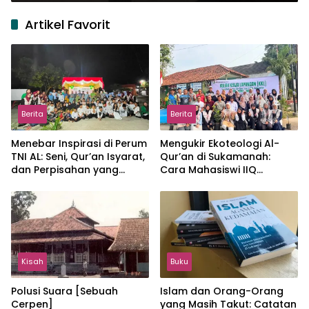
Artikel Favorit
Berita
Berita
Menebar Inspirasi di Perum
Mengukir Ekoteologi Al-
TNI AL: Seni, Qur’an Isyarat,
Qur’an di Sukamanah:
dan Perpisahan yang
Cara Mahasiswi IIQ
Hangat
Jakarta Menjaga Bumi
Jonggol
Kisah
Buku
Polusi Suara [Sebuah
Islam dan Orang-Orang
Cerpen]
yang Masih Takut: Catatan