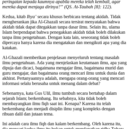
peringatan kepada kaumnya apabila mereka telah kembali, agar
mereka dapat menjaga dirinya?” (QS. At-Taubah [8]: 122).
Kedua, kitab
Ihya’
secara khusus berbicara tentang akidah. Tidak
mengherankan jika Al-Ghazali secara tersirat menyatakan bahwa
akidah tidak dapat ditegakkan tanpa dasar ilmu. Selain itu, ulama
Islam berpendapat bahwa penegakkan akidah tidak boleh dilakukan
tanpa ilmu pengetahuan. Dengan kata lain, seseorang tidak boleh
dipercaya hanya karena dia mengatakan dan mengikuti apa yang dia
katakan.
Al-Ghazali memberikan penjelasan menyeluruh tentang masalah
ilmu pengetahuan. Ada yang menjelaskan keutamaan ilmu, apa yang
dipuja dan dicaci, bagaimana mengajar ilmu, bagaimana murid dan
guru mengajar, dan bagaimana orang mencari ilmu untuk dunia dan
akhirat. Pertanyaannya adalah, mengapa orang-orang yang mencari
informasi selalu berusaha untuk menang dalam debat?
Sebenarnya, kata Gus Ulil, ilmu tumbuh secara bertahap dalam
sejarah Islam; berkembang. Itu sebabnya, kita tidak boleh
membayangkan ilmu fiqh saat ini. Kenapa? Karena itu telah
berkembang dan menjadi disiplin ilmu yang kompleks dengan
ribuan dalil dan jutaan tema.
Ini adalah cara ilmu fiqh dan kalam berkembang. Oleh karena itu,
dia mencari kedua ilmu itu bukan untuk mendapatkan ridha Tuhan;