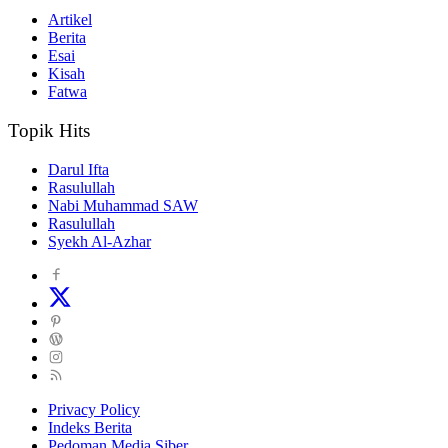
Artikel
Berita
Esai
Kisah
Fatwa
Topik Hits
Darul Ifta
Rasulullah
Nabi Muhammad SAW
Rasulullah
Syekh Al-Azhar
Privacy Policy
Indeks Berita
Pedoman Media Siber