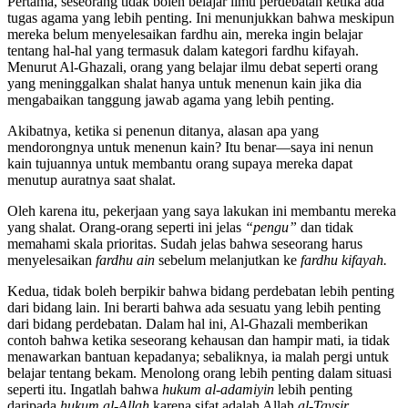
Pertama, seseorang tidak boleh belajar ilmu perdebatan ketika ada
tugas agama yang lebih penting. Ini menunjukkan bahwa meskipun
mereka belum menyelesaikan fardhu ain, mereka ingin belajar
tentang hal-hal yang termasuk dalam kategori fardhu kifayah.
Menurut Al-Ghazali, orang yang belajar ilmu debat seperti orang
yang meninggalkan shalat hanya untuk menenun kain jika dia
mengabaikan tanggung jawab agama yang lebih penting.
Akibatnya, ketika si penenun ditanya, alasan apa yang
mendorongnya untuk menenun kain? Itu benar—saya ini nenun
kain tujuannya untuk membantu orang supaya mereka dapat
menutup auratnya saat shalat.
Oleh karena itu, pekerjaan yang saya lakukan ini membantu mereka
yang shalat. Orang-orang seperti ini jelas
“pengu”
dan tidak
memahami skala prioritas. Sudah jelas bahwa seseorang harus
menyelesaikan
fardhu ain
sebelum melanjutkan ke
fardhu kifayah.
Kedua, tidak boleh berpikir bahwa bidang perdebatan lebih penting
dari bidang lain. Ini berarti bahwa ada sesuatu yang lebih penting
dari bidang perdebatan. Dalam hal ini, Al-Ghazali memberikan
contoh bahwa ketika seseorang kehausan dan hampir mati, ia tidak
menawarkan bantuan kepadanya; sebaliknya, ia malah pergi untuk
belajar tentang bekam. Menolong orang lebih penting dalam situasi
seperti itu. Ingatlah bahwa
hukum al-adamiyin
lebih penting
daripada
hukum al-Allah
karena sifat adalah Allah
al-Taysir