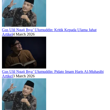
Gus Ulil Ngaji Ihya’ Ulumuddin: Kritik Kepada Ulama Jahat
Artikel
4 March 2026
Gus Ulil Ngaji Ihya’ Ulumuddin: Pidato Imam Haris Al-Muhasibi
Artikel
3 March 2026