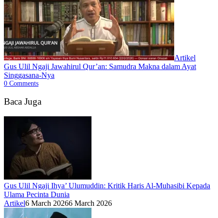
Artikel
Gus Ulil Ngaji Jawahirul Qur’an: Samudra Makna dalam Ayat
Singgasana-Nya
0
Comments
Baca Juga
Gus Ulil Ngaji Ihya’ Ulumuddin: Kritik Haris Al-Muhasibi Kepada
Ulama Pecinta Dunia
Artikel
6 March 2026
6 March 2026