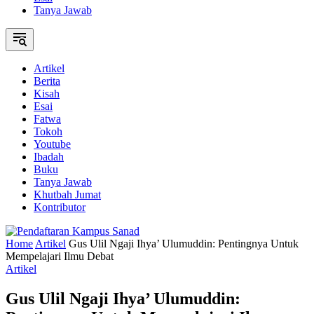
Tanya Jawab
Artikel
Berita
Kisah
Esai
Fatwa
Tokoh
Youtube
Ibadah
Buku
Tanya Jawab
Khutbah Jumat
Kontributor
Home
Artikel
Gus Ulil Ngaji Ihya’ Ulumuddin: Pentingnya Untuk
Mempelajari Ilmu Debat
Artikel
Gus Ulil Ngaji Ihya’ Ulumuddin: