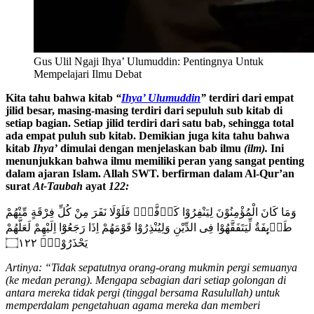
Gus Ulil Ngaji Ihya’ Ulumuddin: Pentingnya Untuk
Mempelajari Ilmu Debat
Kita tahu bahwa kitab
“
Ihya’ Ulumuddin
”
terdiri dari empat
jilid besar, masing-masing terdiri dari sepuluh sub kitab di
setiap bagian. Setiap jilid terdiri dari satu bab, sehingga total
ada empat puluh sub kitab. Demikian juga kita tahu bahwa
kitab
Ihya’
dimulai dengan menjelaskan bab ilmu
(ilm).
Ini
menunjukkan bahwa ilmu memiliki peran yang sangat penting
dalam ajaran Islam. Allah SWT. berfirman dalam Al-Qur’an
surat
At-Taubah
ayat
122:
وَمَا كَانَ الْمُؤْمِنُوْنَ لِيَنْفِرُوْا كَاۤفَّةًۗ فَلَوْلَا نَفَرَ مِنْ كُلِّ فِرْقَةٍ مِّنْهُمْ
طَاۤىِٕفَةٌ لِّيَتَفَقَّهُوْا فِى الدِّيْنِ وَلِيُنْذِرُوْا قَوْمَهُمْ اِذَا رَجَعُوْٓا اِلَيْهِمْ لَعَلَّهُمْ
يَحْذَرُوْنَࣖ ۝١٢٢
Artinya: “Tidak sepatutnya orang-orang mukmin pergi semuanya
(ke medan perang). Mengapa sebagian dari setiap golongan di
antara mereka tidak pergi (tinggal bersama Rasulullah) untuk
memperdalam pengetahuan agama mereka dan memberi