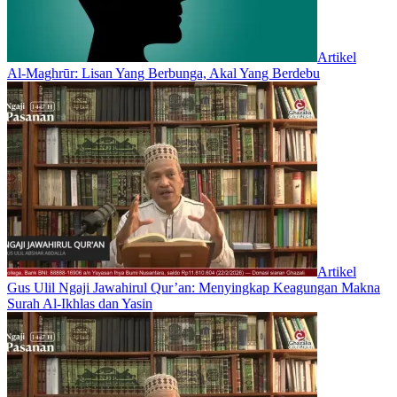
Artikel
Al-Maghrūr: Lisan Yang Berbunga, Akal Yang Berdebu
Artikel
Gus Ulil Ngaji Jawahirul Qur’an: Menyingkap Keagungan Makna
Surah Al-Ikhlas dan Yasin