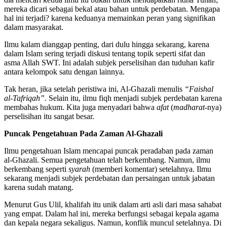
mereka dicari sebagai bekal atau bahan untuk perdebatan. Mengapa
hal ini terjadi? karena keduanya memainkan peran yang signifikan
dalam masyarakat.
Ilmu kalam dianggap penting, dari dulu hingga sekarang, karena
dalam Islam sering terjadi diskusi tentang topik seperti sifat dan
asma Allah SWT. Ini adalah subjek perselisihan dan tuduhan kafir
antara kelompok satu dengan lainnya.
Tak heran, jika setelah peristiwa ini, Al-Ghazali menulis
“Faishal
al-Tafriqah”.
Selain itu, ilmu fiqh menjadi subjek perdebatan karena
membahas hukum. Kita juga menyadari bahwa
afat
(
madharat-
nya)
perselisihan itu sangat besar.
Puncak Pengetahuan Pada Zaman Al-Ghazali
Ilmu pengetahuan Islam mencapai puncak peradaban pada zaman
al-Ghazali. Semua pengetahuan telah berkembang. Namun, ilmu
berkembang seperti
syarah
(memberi komentar) setelahnya. Ilmu
sekarang menjadi subjek perdebatan dan persaingan untuk jabatan
karena sudah matang.
Menurut Gus Ulil, khalifah itu unik dalam arti asli dari masa sahabat
yang empat. Dalam hal ini, mereka berfungsi sebagai kepala agama
dan kepala negara sekaligus. Namun, konflik muncul setelahnya. Di