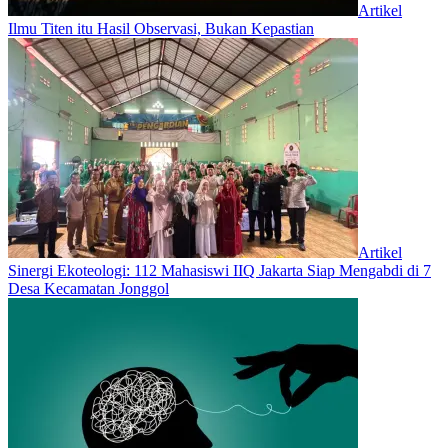
Artikel
Ilmu Titen itu Hasil Observasi, Bukan Kepastian
Artikel
‎Sinergi Ekoteologi: 112 Mahasiswi IIQ Jakarta Siap Mengabdi di 7
Desa Kecamatan Jonggol