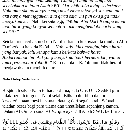
suka mempunyai emas setinggi Gunung Uhud itu yang aku
sedekahkan di jalan Allah SWT. Aku lebih suka hidup sederhana.
Kalaupun aku misalnya mempunyai emas sebanyak itu, saat mati
aku hanya meninggalkan dua qirad saja. Ini pun aku juga tidak
menyukainya.”
Nabi berkata lagi,
“Wahai Abu Dar! Kenapa kamu
mau harta yang banyak sementara aku menghendaki harta yang
sedikit?”
Setelah menceritakan sikap Nabi terhadap kekayaan, kemudian Abu
Dar berkata kepada Ka’ab,
“Nabi saja tidak menginginkan harta
yang banyak, lalu kenapa kamu berkata bahwa harta
Abdurrahman bin Auf yang banyak itu tidak bermasalah, wahai
anak perempuan Yahudi?”
Karena takut, Ka’ab pun tidak berani
menjawab dan memilih diam.
Nabi Hidup Sederhana
Begitulah sikap Nabi terhadap dunia, kata Gus Ulil. Sedikit pun
tidak pernah tergoda. Nabi selalu istikamah hidup dalam
kesederhanaan meski tekanan datang dari segala arah. Sebuah
teladan besar bagi para ulama dan umat Islam sepanjang zaman.
Dalam Al-Qur’an surat
Al-Furqan
ayat 7-8 Allah SWT. berfirman:
وَقَالُوْا مَالِ هٰذَا الرَّسُوْلِ يَأْكُلُ الطَّعَامَ وَيَمْشِيْ فِى الْاَسْوَاقِۗ لَوْلَآ
اُنْزِلَ اِلَيْهِ مَلَكٌ فَيَكُوْنَ مَعَهٗ نَذِيْرًاۙ ۝٧ اَوْ يُلْقٰىٓ اِلَيْهِ كَنْزٌ اَوْ تَكُوْنُ لَهٗ