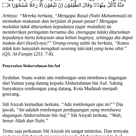
جَنَّةٌ يَّأْكُلُ مِنْهَاۗ وَقَالَ الظّٰلِمُوْنَ اِنْ تَتَّبِعُوْنَ اِلَّا رَجُلًا مَّسْحُوْرًا ۝٨
Artinya: “Mereka berkata, “Mengapa Rasul (Nabi Muhammad) ini
memakan makanan dan berjalan di pasar-pasar? Mengapa
malaikat tidak diturunkan kepadanya (agar malaikat) itu
memberikan peringatan bersama dia. (mengapa tidak) diturunkan
kepadanya harta kekayaan atau kebun baginya, sehingga dia dapat
makan dari (hasil)-nya?” Orang-orang zalim itu berkata, “Kamu
tidak lain hanyalah mengikuti seorang laki-laki yang kena sihir.”
(QS. Al-Furqan [25]: 7-8).
Penyesalan Abdurrahman bin Auf
Syahdan. Suatu waktu ada rombongan unta membawa dagangan
dari Yaman yang datang kepada Abdurrahman bin Auf. Saking
banyaknya rombongan yang datang, Kota Madinah menjadi
goncang.
Siti Aisyah kemudian berkata,
“Ada rombongan apa ini?”
Dia
jawab,
“Ini adalah rombongan perdagangan yang membawa
dagangan Abdurrahman bin Auf.”
Siti Aisyah berkata,
“Wah,
benar Allah dan Nabi.”
Tentu saja perkataan Siti Aisyah ini sangat misterius. Dan ternyata