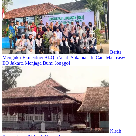
Berita
Mengukir Ekoteologi Al-Qur’an di Sukamanah: Cara Mahasiswi
IIQ Jakarta Menjaga Bumi Jonggol
Kisah