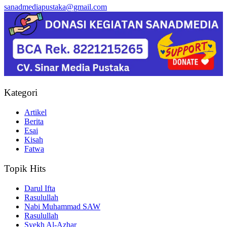
sanadmediapustaka@gmail.com
Kategori
Artikel
Berita
Esai
Kisah
Fatwa
Topik Hits
Darul Ifta
Rasulullah
Nabi Muhammad SAW
Rasulullah
Syekh Al-Azhar