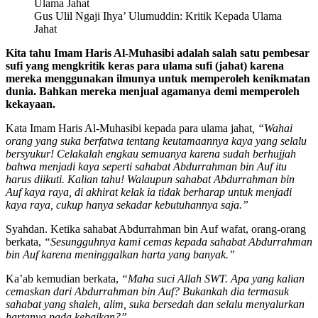
Gus Ulil Ngaji Ihya’ Ulumuddin: Kritik Kepada Ulama
Jahat
Kita tahu Imam Haris Al-Muhasibi adalah salah satu pembesar
sufi yang mengkritik keras para ulama sufi (jahat) karena
mereka menggunakan ilmunya untuk memperoleh kenikmatan
dunia. Bahkan mereka menjual agamanya demi memperoleh
kekayaan.
Kata Imam Haris Al-Muhasibi kepada para ulama jahat
,
“Wahai
orang yang suka berfatwa tentang keutamaannya kaya yang selalu
bersyukur! Celakalah engkau semuanya karena sudah berhujjah
bahwa menjadi kaya seperti sahabat Abdurrahman bin Auf itu
harus diikuti. Kalian tahu! Walaupun sahabat Abdurrahman bin
Auf kaya raya, di akhirat kelak ia tidak berharap untuk menjadi
kaya raya, cukup hanya sekadar kebutuhannya saja.”
Syahdan. Ketika sahabat Abdurrahman bin Auf wafat, orang-orang
berkata,
“Sesungguhnya kami cemas kepada sahabat Abdurrahman
bin Auf karena meninggalkan harta yang banyak.”
Ka’ab kemudian berkata,
“Maha suci Allah SWT. Apa yang kalian
cemaskan dari Abdurrahman bin Auf? Bukankah dia termasuk
sahabat yang shaleh, alim, suka bersedah dan selalu menyalurkan
hartanya pada kebaikan?”