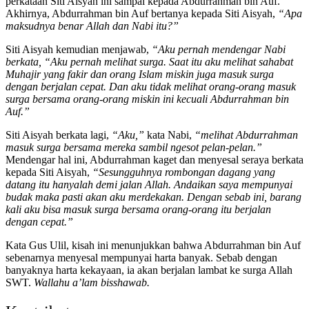
perkataan Siti Aisyah ini sampai kepada Abdurrahman bin Auf.
Akhirnya, Abdurrahman bin Auf bertanya kepada Siti Aisyah,
“Apa
maksudnya benar Allah dan Nabi itu?”
Siti Aisyah kemudian menjawab,
“Aku pernah mendengar Nabi
berkata, “Aku pernah melihat surga. Saat itu aku melihat sahabat
Muhajir yang fakir dan orang Islam miskin juga masuk surga
dengan berjalan cepat. Dan aku tidak melihat orang-orang masuk
surga bersama orang-orang miskin ini kecuali Abdurrahman bin
Auf.”
Siti Aisyah berkata lagi,
“Aku,”
kata Nabi,
“melihat Abdurrahman
masuk surga bersama mereka sambil ngesot pelan-pelan.”
Mendengar hal ini, Abdurrahman kaget dan menyesal seraya berkata
kepada Siti Aisyah,
“Sesungguhnya rombongan dagang yang
datang itu hanyalah demi jalan Allah. Andaikan saya mempunyai
budak maka pasti akan aku merdekakan. Dengan sebab ini, barang
kali aku bisa masuk surga bersama orang-orang itu berjalan
dengan cepat.”
Kata Gus Ulil, kisah ini menunjukkan bahwa Abdurrahman bin Auf
sebenarnya menyesal mempunyai harta banyak. Sebab dengan
banyaknya harta kekayaan, ia akan berjalan lambat ke surga Allah
SWT.
Wallahu a’lam bisshawab.