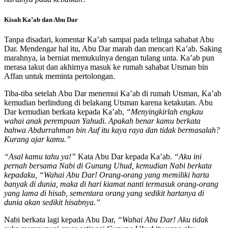
Kisah Ka’ab dan Abu Dar
Tanpa disadari, komentar Ka’ab sampai pada telinga sahabat Abu
Dar. Mendengar hal itu, Abu Dar marah dan mencari Ka’ab. Saking
marahnya, ia berniat memukulnya dengan tulang unta. Ka’ab pun
merasa takut dan akhirnya masuk ke rumah sahabat Utsman bin
Affan untuk meminta pertolongan.
Tiba-tiba setelah Abu Dar menemui Ka’ab di rumah Utsman, Ka’ab
kemudian berlindung di belakang Utsman karena ketakutan. Abu
Dar kemudian berkata kepada Ka’ab,
“Menyingkirlah engkau
wahai anak perempuan Yahudi. Apakah benar kamu berkata
bahwa Abdurrahman bin Auf itu kaya raya dan tidak bermasalah?
Kurang ajar kamu.”
“Asal kamu tahu ya!”
Kata Abu Dar kepada Ka’ab.
“Aku ini
pernah bersama Nabi di Gunung Uhud, kemudian Nabi berkata
kepadaku, “Wahai Abu Dar! Orang-orang yang memiliki harta
banyak di dunia, maka di hari kiamat nanti termasuk orang-orang
yang lama di hisab, sementara orang yang sedikit hartanya di
dunia akan sedikit hisabnya.”
Nabi berkata lagi kepada Abu Dar,
“Wahai Abu Dar! Aku tidak