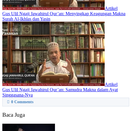
Artikel
Gus Ulil Ngaji Jawahirul Qur’an: Menyingkap Keagungan Makna
Surah Al-Ikhlas dan Yasin
Artikel
Gus Ulil Ngaji Jawahirul Qur’an: Samudra Makna dalam Ayat
Singgasana-Nya
0
Comments
Baca Juga