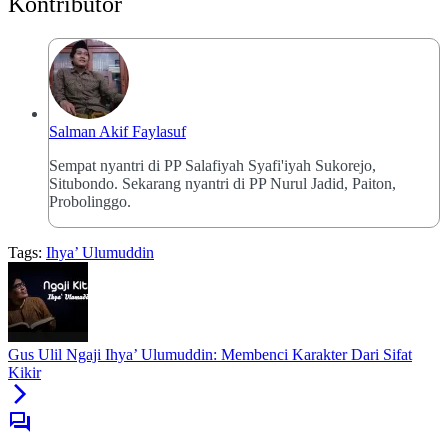
Kontributor
Salman Akif Faylasuf
Sempat nyantri di PP Salafiyah Syafi'iyah Sukorejo,
Situbondo. Sekarang nyantri di PP Nurul Jadid, Paiton,
Probolinggo.
Tags:
Ihya’ Ulumuddin
Gus Ulil Ngaji Ihya’ Ulumuddin: Membenci Karakter Dari Sifat
Kikir