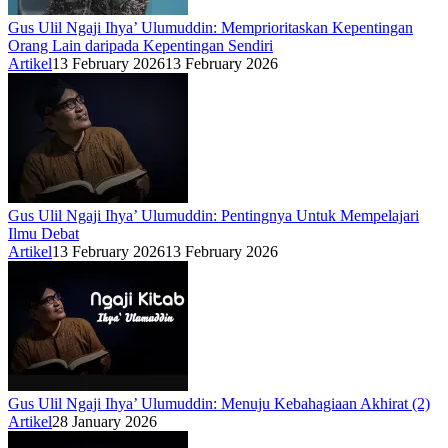
Gus Ulil Ngaji Ihya’ Ulumuddin: Memprioritaskan Kepentingan
Orang Lain daripada Kepentingan Sendiri
Artikel
13 February 2026
13 February 2026
Gus Ulil Ngaji Ihya’ Ulumuddin: Pentingnya Untuk Mempelajari
Ilmu Debat
Artikel
13 February 2026
13 February 2026
Gus Ulil Ngaji Ihya’ Ulumuddin: Menuju Kebahagiaan Akhirat (2)
Artikel
28 January 2026