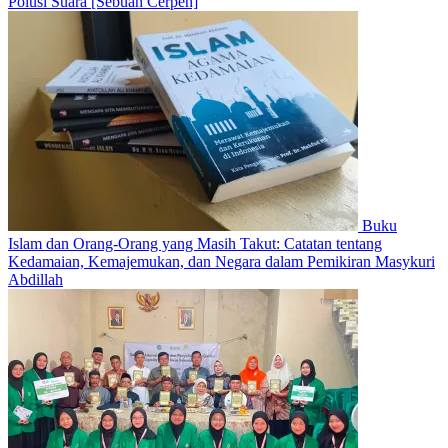
Polusi Suara [Sebuah Cerpen]
Buku
Islam dan Orang-Orang yang Masih Takut: Catatan tentang
Kedamaian, Kemajemukan, dan Negara dalam Pemikiran Masykuri
Abdillah