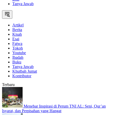
Tanya Jawab
Artikel
Berita
Kisah
Esai
Fatwa
Tokoh
Youtube
Ibadah
Buku
Tanya Jawab
Khutbah Jumat
Kontributor
Terbaru
Menebar Inspirasi di Perum TNI AL: Seni, Qur’an
Isyarat, dan Perpisahan yang Hangat