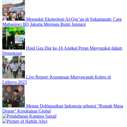
Mengukir Ekoteologi Al-Qur’an di Sukamanah: Cara
Mahasiswi IIQ Jakarta Menjaga Bumi Jonggol
Haul Gus Dur ke-16 Angkat Peran Masyarakat dalam
Demokrasi
Live Report: Keputusan Musyawarah Kubro di
Lirboyo 2025
Menag Deklarasikan Indonesia sebagai “Rumah Masa
Depan” Kerukunan Global