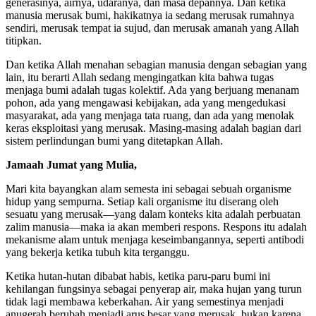
generasinya, airnya, udaranya, dan masa depannya. Dan ketika
manusia merusak bumi, hakikatnya ia sedang merusak rumahnya
sendiri, merusak tempat ia sujud, dan merusak amanah yang Allah
titipkan.
Dan ketika Allah menahan sebagian manusia dengan sebagian yang
lain, itu berarti Allah sedang mengingatkan kita bahwa tugas
menjaga bumi adalah tugas kolektif. Ada yang berjuang menanam
pohon, ada yang mengawasi kebijakan, ada yang mengedukasi
masyarakat, ada yang menjaga tata ruang, dan ada yang menolak
keras eksploitasi yang merusak. Masing-masing adalah bagian dari
sistem perlindungan bumi yang ditetapkan Allah.
Jamaah Jumat yang Mulia,
Mari kita bayangkan alam semesta ini sebagai sebuah organisme
hidup yang sempurna. Setiap kali organisme itu diserang oleh
sesuatu yang merusak—yang dalam konteks kita adalah perbuatan
zalim manusia—maka ia akan memberi respons. Respons itu adalah
mekanisme alam untuk menjaga keseimbangannya, seperti antibodi
yang bekerja ketika tubuh kita terganggu.
Ketika hutan-hutan dibabat habis, ketika paru-paru bumi ini
kehilangan fungsinya sebagai penyerap air, maka hujan yang turun
tidak lagi membawa keberkahan. Air yang semestinya menjadi
anugerah berubah menjadi arus besar yang merusak, bukan karena