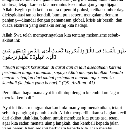
sifatnya, tetapi karena kita memutus keseimbangan yang dijaga
Allah. Begitu pula ketika udara dipenuhi polusi, ketika sumber daya
dieksploitasi tanpa kendali, bumi pun seperti mengalami demam
panjang—ditandai dengan pemanasan global, krisis air bersih, dan
cuaca ekstrem yang semakin sering kita hadapi.
Allah Swt. telah memperingatkan kita tentang mekanisme sebab-
akibat ini:
ظَهَرَ ٱلْفَسَادُ فِى ٱلْبَرِّ وَٱلْبَحْرِ بِمَا كَسَبَتْ أَيْدِى ٱلنَّاسِ لِيُذِيقَهُم بَعْضَ
ٱلَّذِى عَمِلُوا۟ لَعَلَّهُمْ يَرْجِعُونَ
“Telah tampak kerusakan di darat dan di laut disebabkan karena
perbuatan tangan manusia, supaya Allah memperlihatkan kepada
mereka sebagian dari akibat perbuatan mereka, agar mereka
kembali (ke jalan yang benar).” (QS. Ar-Rum: 41)
Perhatikan bagaimana ayat itu ditutup dengan kelembutan: “agar
mereka kembali.”
Ayat ini tidak menggambarkan hukuman yang menakutkan, tetapi
sebuah pengingat penuh kasih. Allah memperlihatkan sebagian kecil
dari akibat ulah kita, bukan untuk membuat kita putus asa, tetapi
agar kita sadar, menata ulang langkah, dan kembali kepada jalan
yang benar. Alam sedang berbicara kepada kita. Dan melalui