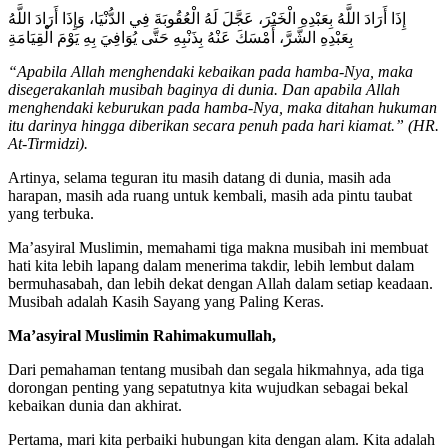
إِذَا أَرَادَ اللَّهُ بِعَبْدِهِ الْخَيْرَ، عَجَّلَ لَهُ الْعُقُوبَةَ فِي الدُّنْيَا، وَإِذَا أَرَادَ اللَّهُ
بِعَبْدِهِ الشَّرَّ، أَمْسَكَ عَنْهُ بِذَنْبِهِ حَتَّى يُوَافِيَ بِهِ يَوْمَ الْقِيَامَةِ
“Apabila Allah menghendaki kebaikan pada hamba-Nya, maka
disegerakanlah musibah baginya di dunia. Dan apabila Allah
menghendaki keburukan pada hamba-Nya, maka ditahan hukuman
itu darinya hingga diberikan secara penuh pada hari kiamat.” (HR.
At-Tirmidzi).
Artinya, selama teguran itu masih datang di dunia, masih ada
harapan, masih ada ruang untuk kembali, masih ada pintu taubat
yang terbuka.
Ma’asyiral Muslimin, memahami tiga makna musibah ini membuat
hati kita lebih lapang dalam menerima takdir, lebih lembut dalam
bermuhasabah, dan lebih dekat dengan Allah dalam setiap keadaan.
Musibah adalah Kasih Sayang yang Paling Keras.
Ma’asyiral Muslimin Rahimakumullah,
Dari pemahaman tentang musibah dan segala hikmahnya, ada tiga
dorongan penting yang sepatutnya kita wujudkan sebagai bekal
kebaikan dunia dan akhirat.
Pertama, mari kita perbaiki hubungan kita dengan alam. Kita adalah