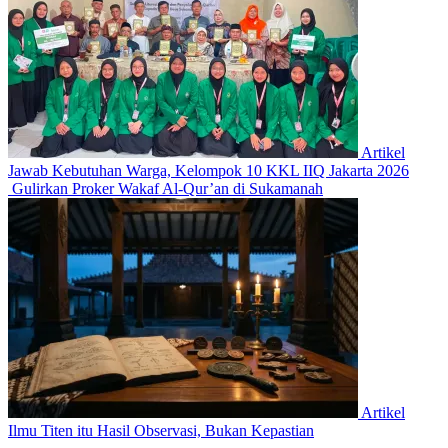
Artikel
Jawab Kebutuhan Warga, Kelompok 10 KKL IIQ Jakarta 2026
Gulirkan Proker Wakaf Al-Qur’an di Sukamanah
Artikel
Ilmu Titen itu Hasil Observasi, Bukan Kepastian