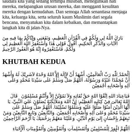
saudara kita yang sedang tertimpa musibah, meneguhkan hati
mereka, melapangkan urusan mereka, dan mengganti kesulitan
mereka dengan kemudahan. Dan semoga Allah senantiasa menjaga
kita, keluarga kita, serta seluruh kaum Muslimin dari segala
bencana, menyatukan kita dalam kebaikan, dan memantapkan
langkah kita di jalan-Nya.
بَارَكَ اللَّهُ لِي وَلَكُمْ فِي الْقُرْآنِ الْعَظِيمِ، وَنَفَعَنِي وَإِيَّاكُمْ بِمَا فِيهِ مِنَ
الْآيَاتِ وَالذِّكْرِ الْحَكِيمِ. أَقُولُ قَوْلِي هَذَا وَأَسْتَغْفِرُ اللَّهَ الْعَظِيمَ لِي
وَلَكُمْ، فَاسْتَغْفِرُوهُ إِنَّهُ هُوَ الْغَفُورُ الرَّحِيمُ
KHUTBAH KEDUA
اَلْحَمْدُ ِللّٰهِ رَبِّ الْعَالَمِيْنَ، أَشْهَدُ أَنْ لاَإِلَهَ إِلاَّ اللهُ وَحْدَهُ لاَشَرِيْكَ لَهُ وَأَشْهَدُ
أَنَّ مُحَمَّدًا عَبْدُهُ وَرَسُوْلُهُ، اَللّٰهُمَّ صَلِّ وَسَلِّمْ عَلَى سَيِّدِنَا مُحَمَّدٍ وَعَلَى
آلِهِ وَأَصْحَابِهِ أَجْمَعِيْنَ
فَيَاعِبَادَ اللهِ اِتَّقُوْا اللهَ حَقَّ تُقَاتِهِ وَلاَ تَمُوْتُنَّ إِلاَّ وَأَنْتُمْ مُسْلِمُوْنَ قَالَ
اللهُ تَعَالىَ فِيْ كِتَابِهِ اْلعَظِيْمِ: إِنَّ اللهَ وَمَلاَئِكَتَهُ يُصَلُّوْنَ عَلىَ النَّبِيِّ، يَا
أَيُّهَا الَّذِيْنَ أَمَنُوْا صَلُّوْا عَلَيْهِ وَسَلِّمُوْا تَسْلِيْمًا. اَللّٰهُمَّ صَلِّ وَسَلِّمْ عَلىَ
سَيِّدِنَا مُحَمَّدٍ وَعَلىَ اَلِهِ وَأًصْحَابِهِ أَجْمَعِيْنَ. وَالتَّابِعِيْنَ وَتَابِعِ التَّابِعِيْنَ وَمَنْ
تَبِعَهُمْ بِإِحْسَانٍ إِلىَ يَوْمِ الدِّيْنِ. وَعَلَيْنَا مَعَهُمْ بِرَحْمَتِكَ يَا اَرْحَمَ الرَّاحِمِيْنَ
اَللّٰهُمَّ اغْفِرْ لِلْمُسْلِمِيْنَ وَاْلمُسْلِماَتِ وَاْلمُؤْمِنِيْنَ وَاْلمُؤْمِنَاتِ اَلْأَحْيَاءِ