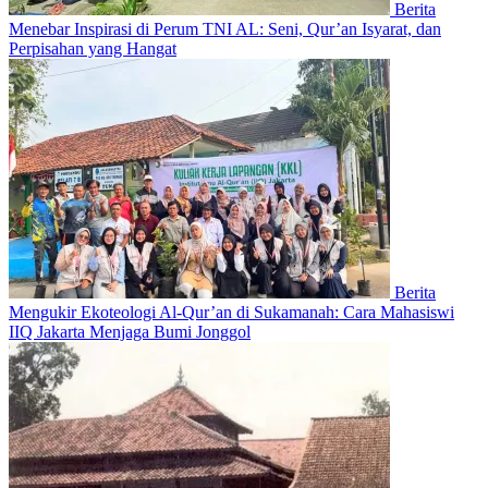
Berita
Menebar Inspirasi di Perum TNI AL: Seni, Qur’an Isyarat, dan
Perpisahan yang Hangat
Berita
Mengukir Ekoteologi Al-Qur’an di Sukamanah: Cara Mahasiswi
IIQ Jakarta Menjaga Bumi Jonggol