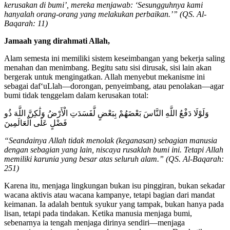
kerusakan di bumi’, mereka menjawab: ‘Sesungguhnya kami
hanyalah orang-orang yang melakukan perbaikan.’” (QS. Al-
Baqarah: 11)
Jamaah yang dirahmati Allah,
Alam semesta ini memiliki sistem keseimbangan yang bekerja saling
menahan dan menimbang. Begitu satu sisi dirusak, sisi lain akan
bergerak untuk mengingatkan. Allah menyebut mekanisme ini
sebagai daf‘uLlah—dorongan, penyeimbang, atau penolakan—agar
bumi tidak tenggelam dalam kerusakan total:
وَلَوْلَا دَفْعُ اللَّهِ النَّاسَ بَعْضَهُمْ بِبَعْضٍ لَّفَسَدَتِ الْأَرْضُ وَلَٰكِنَّ اللَّهَ ذُو
فَضْلٍ عَلَى الْعَالَمِينَ
“Seandainya Allah tidak menolak (keganasan) sebagian manusia
dengan sebagian yang lain, niscaya rusaklah bumi ini. Tetapi Allah
memiliki karunia yang besar atas seluruh alam.” (QS. Al-Baqarah:
251)
Karena itu, menjaga lingkungan bukan isu pinggiran, bukan sekadar
wacana aktivis atau wacana kampanye, tetapi bagian dari mandat
keimanan. Ia adalah bentuk syukur yang tampak, bukan hanya pada
lisan, tetapi pada tindakan. Ketika manusia menjaga bumi,
sebenarnya ia tengah menjaga dirinya sendiri—menjaga