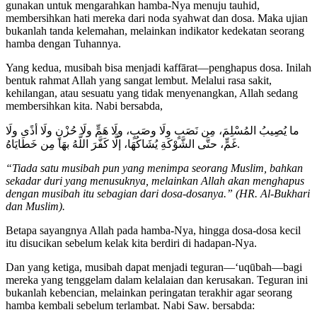
gunakan untuk mengarahkan hamba-Nya menuju tauhid,
membersihkan hati mereka dari noda syahwat dan dosa. Maka ujian
bukanlah tanda kelemahan, melainkan indikator kedekatan seorang
hamba dengan Tuhannya.
Yang kedua, musibah bisa menjadi kaffārat—penghapus dosa. Inilah
bentuk rahmat Allah yang sangat lembut. Melalui rasa sakit,
kehilangan, atau sesuatu yang tidak menyenangkan, Allah sedang
membersihkan kita. Nabi bersabda,
ما يُصِيبُ المُسْلِمَ، مِن نَصَبٍ ولَا وصَبٍ، ولَا هَمٍّ ولَا حُزْنٍ ولَا أذًى ولَا
غَمٍّ، حتَّى الشَّوْكَةِ يُشَاكُهَا، إلَّا كَفَّرَ اللَّهُ بهَا مِن خَطَايَاهُ.
“Tiada satu musibah pun yang menimpa seorang Muslim, bahkan
sekadar duri yang menusuknya, melainkan Allah akan menghapus
dengan musibah itu sebagian dari dosa-dosanya.” (HR. Al-Bukhari
dan Muslim).
Betapa sayangnya Allah pada hamba-Nya, hingga dosa-dosa kecil
itu disucikan sebelum kelak kita berdiri di hadapan-Nya.
Dan yang ketiga, musibah dapat menjadi teguran—‘uqūbah—bagi
mereka yang tenggelam dalam kelalaian dan kerusakan. Teguran ini
bukanlah kebencian, melainkan peringatan terakhir agar seorang
hamba kembali sebelum terlambat. Nabi Saw. bersabda: