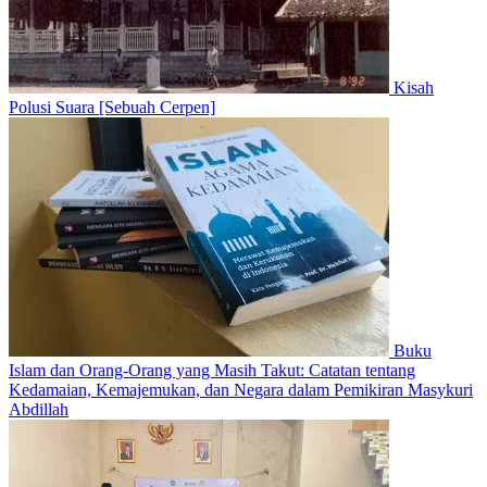
Kisah
Polusi Suara [Sebuah Cerpen]
Buku
Islam dan Orang-Orang yang Masih Takut: Catatan tentang
Kedamaian, Kemajemukan, dan Negara dalam Pemikiran Masykuri
Abdillah