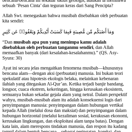
bencana-bencana ini sekadar siklus geologis, ataukah ia membawa
sebuah ‘Pesan Cinta’ dan teguran keras dari Sang Pencipta?
Allah Swt. menegaskan bahwa musibah disebabkan oleh perbuatan
kita sendiri:
وَمَآ أَصَٰبَكُم مِّن مُّصِيبَةٍ فَبِمَا كَسَبَتْ أَيْدِيكُمْ وَيَعْفُوا۟ عَن كَثِيرٍ
“Dan
musibah apa pun yang menimpa kamu adalah
disebabkan oleh perbuatan tanganmu sendiri
, dan Allah
memaafkan banyak (dari kesalahan-kesalahanmu).” (QS. Asy-
Syura: 30)
Ayat ini secara jelas mengaitkan fenomena musibah—khususnya
bencana alam—dengan aksi (perbuatan) manusia. Ini bukan teori
spekulatif atau hipotesis ekologis belaka, melainkan kebenaran
ilahiah yang ditegaskan Al-Qur’an. Ketika terjadi banjir bandang,
longsor, cuaca ekstrem, kekeringan, hingga kerusakan ekosistem,
semuanya bukan sekadar gejala alam yang netral. Dalam perspektif
wahyu, musibah-musibah alam itu adalah konsekuensi logis dari
penyimpangan manusia: penyimpangan dalam hubungan vertikal
kepada Allah (melalui dosa dan maksiat) dan penyimpangan dalam
hubungan horizontal (melalui kezaliman sosial, kerakusan ekonomi,
kerusakan lingkungan, dan eksploitasi alam tanpa batas). Dengan
kata lain, alam merespons tindakan manusia, dan respon itu kadang
tampil dalam bentuk bencana—sebagai peringatan, koreksi, dan