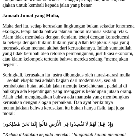
ajakan untuk kembali kepada jalan yang benar.
Jamaah Jumat yang Mulia,
Maka dari itu, setiap kerusakan lingkungan bukan sekadar fenomena
ekologis, tetapi tanda bahwa tatanan moral manusia sedang retak.
Alam tidak membalas dengan dendam, tetapi dengan konsekuensi.
Ia bekerja dengan hukum-hukum yang Allah tetapkan: siapa yang
merusak, akan menuai akibat dari kerusakannya. Inilah sunnatullah
yang tidak berubah oleh retorika pembangunan, justifikasi ekonomi,
atau klaim kelompok tertentu bahwa mereka sedang “memajukan
negeri”.
Seringkali, kerusakan itu justru dibungkus oleh narasi-narasi mulia
—seolah eksploitasi adalah bagian dari modernisasi, seolah
pembabatan hutan adalah jalan menuju kesejahteraan, padahal di
baliknya ada kepentingan yang menggerus kehidupan jutaan orang.
Allah telah mengingatkan bahwa ada manusia yang membungkus
kerusakan dengan slogan perbaikan. Dan ayat berikutnya
menunjukkan bahwa kerusakan itu bukan hanya fisik, tapi juga
moral:
وَإِذَا قِيلَ لَهُمْ لَا تُفْسِدُوا فِي الْأَرْضِ قَالُوا إِنَّمَا نَحْنُ مُصْلِحُونَ
“Ketika dikatakan kepada mereka: ‘Janganlah kalian membuat