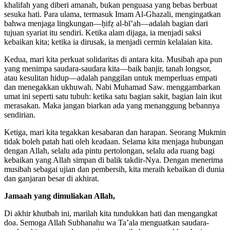
khalifah yang diberi amanah, bukan penguasa yang bebas berbuat
sesuka hati. Para ulama, termasuk Imam Al-Ghazali, mengingatkan
bahwa menjaga lingkungan—ḥifẓ al-bī’ah—adalah bagian dari
tujuan syariat itu sendiri. Ketika alam dijaga, ia menjadi saksi
kebaikan kita; ketika ia dirusak, ia menjadi cermin kelalaian kita.
Kedua, mari kita perkuat solidaritas di antara kita. Musibah apa pun
yang menimpa saudara-saudara kita—baik banjir, tanah longsor,
atau kesulitan hidup—adalah panggilan untuk memperluas empati
dan menegakkan ukhuwah. Nabi Muhamad Saw. menggambarkan
umat ini seperti satu tubuh: ketika satu bagian sakit, bagian lain ikut
merasakan. Maka jangan biarkan ada yang menanggung bebannya
sendirian.
Ketiga, mari kita tegakkan kesabaran dan harapan. Seorang Mukmin
tidak boleh patah hati oleh keadaan. Selama kita menjaga hubungan
dengan Allah, selalu ada pintu pertolongan, selalu ada ruang bagi
kebaikan yang Allah simpan di balik takdir-Nya. Dengan menerima
musibah sebagai ujian dan pembersih, kita meraih kebaikan di dunia
dan ganjaran besar di akhirat.
Jamaah yang dimuliakan Allah,
Di akhir khutbah ini, marilah kita tundukkan hati dan mengangkat
doa. Semoga Allah Subhanahu wa Ta’ala menguatkan saudara-