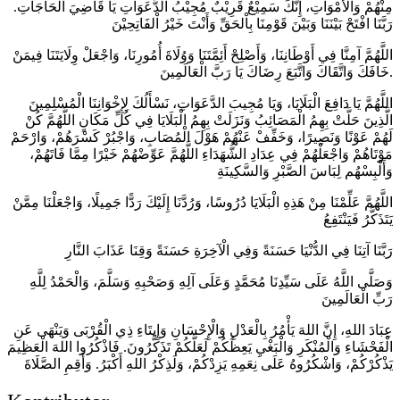
مِنْهُمْ وَاْلأَمْوَاتِ، إِنَّكَ سَمِيْعٌ قَرِيْبٌ مُجِيْبُ الدَّعَوَاتِ يَا قَاضِيَ اْلحَاجَاتِ.
رَبَّنَا افْتَحْ بَيْنَنَا وَبَيْنَ قَوْمِنَا بِاْلحَقِّ وَأَنْتَ خَيْرُ اْلفَاتِحِيْنَ
اللَّهُمَّ آمِنَّا فِي أَوْطَانِنَا، وَأَصْلِحْ أَئِمَّتَنَا وَوُلَاةَ أُمُورِنَا، وَاجْعَلْ وِلَايَتَنَا فِيمَنْ
خَافَكَ وَاتَّقَاكَ وَاتَّبَعَ رِضَاكَ يَا رَبَّ الْعَالَمِينَ.
اللَّهُمَّ يَا دَافِعَ الْبَلَايَا، وَيَا مُجِيبَ الدَّعَوَاتِ، نَسْأَلُكَ لِإِخْوَانِنَا الْمُسْلِمِينَ
الَّذِينَ حَلَّتْ بِهِمُ الْمَصَائِبُ وَنَزَلَتْ بِهِمُ الْبَلَايَا فِي كُلِّ مَكَانٍ اللَّهُمَّ كُنْ
لَهُمْ عَوْنًا وَنَصِيرًا، وَخَفِّفْ عَنْهُمْ هَوْلَ الْمُصَابِ، وَاجْبُرْ كَسْرَهُمْ، وَارْحَمْ
مَوْتَاهُمْ وَاجْعَلْهُمْ فِي عِدَادِ الشُّهَدَاءِ اللَّهُمَّ عَوِّضْهُمْ خَيْرًا مِمَّا فَاتَهُمْ،
وَأَلْبِسْهُم لِبَاسَ الصَّبْرِ وَالسَّكِينَةِ
اللَّهُمَّ عَلِّمْنَا مِنْ هَذِهِ الْبَلَايَا دُرُوسًا، وَرُدَّنَا إِلَيْكَ رَدًّا جَمِيلًا، وَاجْعَلْنَا مِمَّنْ
يَتَذَكَّرُ فَيَنْتَفِعُ
رَبَّنَا آتِنَا فِي الدُّنْيَا حَسَنَةً وَفِي الْآخِرَةِ حَسَنَةً وَقِنَا عَذَابَ النَّارِ
وَصَلَّى اللَّهُ عَلَى سَيِّدِنَا مُحَمَّدٍ وَعَلَى آلِهِ وَصَحْبِهِ وَسَلَّمَ، وَالْحَمْدُ لِلَّهِ
رَبِّ الْعَالَمِينَ
عِبَادَ اللهِ، إِنَّ اللهَ يَأْمُرُ بِالْعَدْلِ وَالْإِحْسَانِ وَإِيتَاءِ ذِي الْقُرْبَى وَيَنْهَى عَنِ
الْفَحْشَاءِ وَالْمُنْكَرِ وَالْبَغْيِ يَعِظُكُمْ لَعَلَّكُمْ تَذَكَّرُونَ. فَاذْكُرُوا اللهَ الْعَظِيمَ
يَذْكُرْكُمْ، وَاشْكُرُوهُ عَلَى نِعَمِهِ يَزِدْكُمْ، وَلَذِكْرُ اللهِ أَكْبَرُ. وَأَقِمِ الصَّلَاةَ