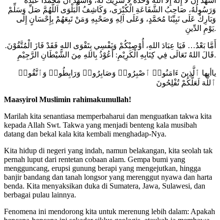
أَشْهَدُ أَنْ لَا إِلَهَ إِلَّا اللَّهُ وَحْدَهُ لَا شَرِيكَ لَهُ، وَأَشْهَدُ أَنَّ مُحَمَّدًا عَبْدُهُ
وَرَسُولُهُ، صَاحِبُ الشَّفَاعَةِ الْكُبْرَى، وَكَاشِفُ الْبَلْوَى اَللَّهُمَّ صَلِّ وَسَلِّمْ
وَبَارِكْ عَلَى نَبِيِّنَا مُحَمَّدٍ، وَعَلَى آلِهِ وَصَحْبِهِ وَمَنْ تَبِعَهُمْ بِإِحْسَانٍ إِلَى
يَوْمِ الدِّينِ.
أَمَّا بَعْدُ… فَيَا عِبَادَ اللهِ، أُوْصِيْكُمْ وَنَفْسِي بِتَقْوَى اللهِ فَقَدْ فَازَ الْمُتَّقُوْنَ.
قَالَ اللهُ تَعَالَى فِي كِتَابِهِ الْكَرِيْمِ: أَعُوْذُ بِاللهِ مِنَ الشَّيْطَانِ الرَّجِيْمِ.
ياأيها ٱلَّذِينَ ءَامَنُوا۟ ٱصْبِرُوا۟ وَصَابِرُوا۟ وَرَابِطُوا۟ وَٱتَّقُوا۟
ٱللَّهَ لَعَلَّكُمْ تُفْلِحُونَ
Maasyirol Muslimin rahimakumullah!
Marilah kita senantiasa memperbaharui dan menguatkan takwa kita
kepada Allah Swt. Takwa yang menjadi benteng kala musibah
datang dan bekal kala kita kembali menghadap-Nya.
Kita hidup di negeri yang indah, namun belakangan, kita seolah tak
pernah luput dari rentetan cobaan alam. Gempa bumi yang
mengguncang, erupsi gunung berapi yang mengejutkan, hingga
banjir bandang dan tanah longsor yang merenggut nyawa dan harta
benda. Kita menyaksikan duka di Sumatera, Jawa, Sulawesi, dan
berbagai pulau lainnya.
Fenomena ini mendorong kita untuk merenung lebih dalam: Apakah