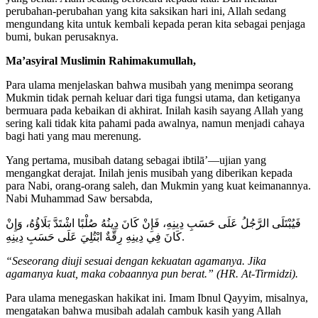
perubahan-perubahan yang kita saksikan hari ini, Allah sedang
mengundang kita untuk kembali kepada peran kita sebagai penjaga
bumi, bukan perusaknya.
Ma’asyiral Muslimin Rahimakumullah,
Para ulama menjelaskan bahwa musibah yang menimpa seorang
Mukmin tidak pernah keluar dari tiga fungsi utama, dan ketiganya
bermuara pada kebaikan di akhirat. Inilah kasih sayang Allah yang
sering kali tidak kita pahami pada awalnya, namun menjadi cahaya
bagi hati yang mau merenung.
Yang pertama, musibah datang sebagai ibtilā’—ujian yang
mengangkat derajat. Inilah jenis musibah yang diberikan kepada
para Nabi, orang-orang saleh, dan Mukmin yang kuat keimanannya.
Nabi Muhammad Saw bersabda,
فَيُبْتَلَى الرَّجُلُ عَلَى حَسَبِ دِينِهِ، فَإِنْ كَانَ دِينُهُ صُلْبًا اشْتَدَّ بَلَاؤُهُ، وَإِنْ
كَانَ فِي دِينِهِ رِقَّةٌ ابْتُلِيَ عَلَى حَسَبِ دِينِهِ.
“Seseorang diuji sesuai dengan kekuatan agamanya. Jika
agamanya kuat, maka cobaannya pun berat.” (HR. At-Tirmidzi).
Para ulama menegaskan hakikat ini. Imam Ibnul Qayyim, misalnya,
mengatakan bahwa musibah adalah cambuk kasih yang Allah