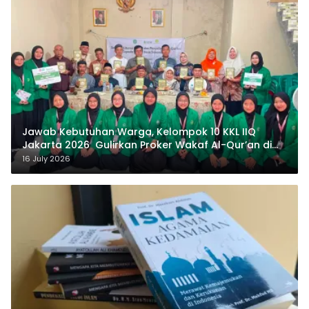
Jawab Kebutuhan Warga, Kelompok 10 KKL IIQ
Jakarta 2026 Gulirkan Proker Wakaf Al-Qur’an di
Sukamanah
16 July 2026