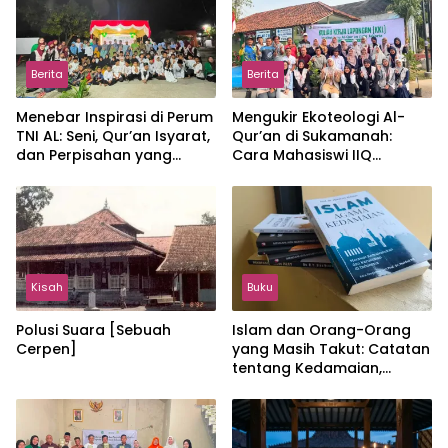
Berita
Berita
Menebar Inspirasi di Perum
Mengukir Ekoteologi Al-
TNI AL: Seni, Qur’an Isyarat,
Qur’an di Sukamanah:
dan Perpisahan yang
Cara Mahasiswi IIQ
Hangat
Jakarta Menjaga Bumi
Jonggol
Kisah
Buku
Polusi Suara [Sebuah
Islam dan Orang-Orang
Cerpen]
yang Masih Takut: Catatan
tentang Kedamaian,
Kemajemukan, dan Negara
dalam Pemikiran Masykuri
Abdillah