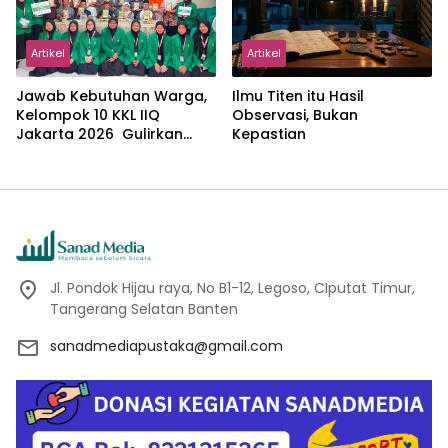
Artikel
Artikel
Jawab Kebutuhan Warga,
Ilmu Titen itu Hasil
Kelompok 10 KKL IIQ
Observasi, Bukan
Jakarta 2026 Gulirkan
Kepastian
Proker Wakaf Al-Qur’an di
Sukamanah
Jl. Pondok Hijau raya, No B1-12, Legoso, CIputat Timur,
Tangerang Selatan Banten
sanadmediapustaka@gmail.com