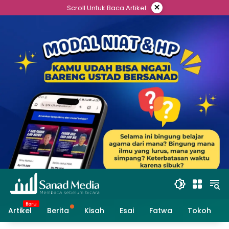
Skip
×
Scroll Untuk Baca Artikel
to
content
Artikel
Berita
Kisah
Esai
Fatwa
Tokoh