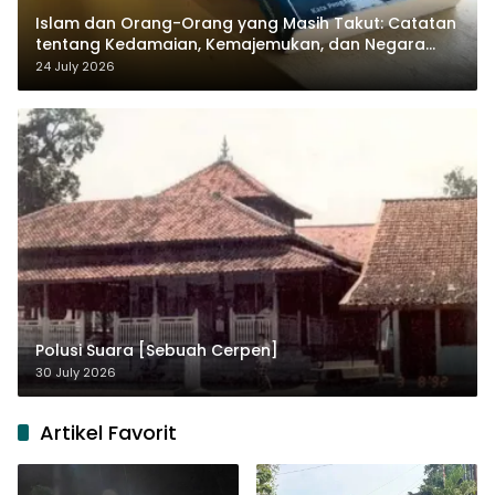
Islam dan Orang-Orang yang Masih Takut: Catatan
tentang Kedamaian, Kemajemukan, dan Negara
dalam Pemikiran Masykuri Abdillah
24 July 2026
Polusi Suara [Sebuah Cerpen]
30 July 2026
Artikel Favorit