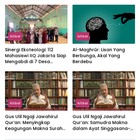
Proker Wakaf Al-Qur’an di
Sukamanah
Artikel
Artikel
‎Sinergi Ekoteologi: 112
Al-Maghrūr: Lisan Yang
Mahasiswi IIQ Jakarta Siap
Berbunga, Akal Yang
Mengabdi di 7 Desa
Berdebu
Kecamatan Jonggol
Artikel
Artikel
Gus Ulil Ngaji Jawahirul
Gus Ulil Ngaji Jawahirul
Qur’an: Menyingkap
Qur’an: Samudra Makna
Keagungan Makna Surah
dalam Ayat Singgasana-
Al-Ikhlas dan Yasin
Nya