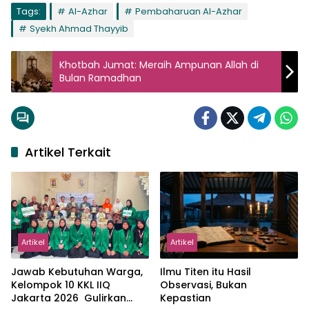
Tags:
Al-Azhar
Pembaharuan Al-Azhar
Syekh Ahmad Thayyib
Khotbah Jumat: Meraih Ampunan Allah di
Bulan Ramadhan
Artikel Terkait
Artikel
Artikel
Jawab Kebutuhan Warga,
Ilmu Titen itu Hasil
Kelompok 10 KKL IIQ
Observasi, Bukan
Jakarta 2026 Gulirkan
Kepastian