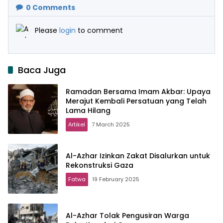
0
Comments
Please
login
to comment
Baca Juga
Ramadan Bersama Imam Akbar: Upaya
Merajut Kembali Persatuan yang Telah
Lama Hilang
Artikel
7 March 2025
Al-Azhar Izinkan Zakat Disalurkan untuk
Rekonstruksi Gaza
Fatwa
19 February 2025
Al-Azhar Tolak Pengusiran Warga