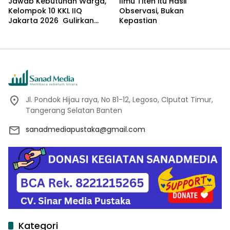
Jawab Kebutuhan Warga,
Ilmu Titen itu Hasil
Kelompok 10 KKL IIQ
Observasi, Bukan
Jakarta 2026 Gulirkan
Kepastian
Proker Wakaf Al-Qur’an di
Sukamanah
Jl. Pondok Hijau raya, No B1-12, Legoso, CIputat Timur,
Tangerang Selatan Banten
sanadmediapustaka@gmail.com
Kategori