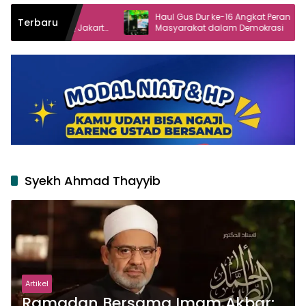
Haul Gus Dur ke-16 Angkat Peran
Live
Terbaru
akarta
Masyarakat dalam Demokrasi
Kubr
Syekh Ahmad Thayyib
Artikel
Ramadan Bersama Imam Akbar: