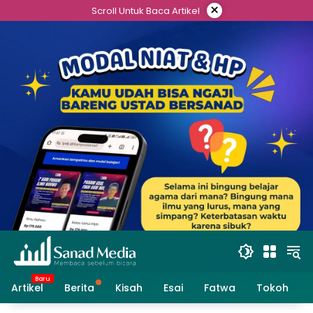
Skip
×
Scroll Untuk Baca Artikel
to
content
Artikel
Berita
Kisah
Esai
Fatwa
Tokoh