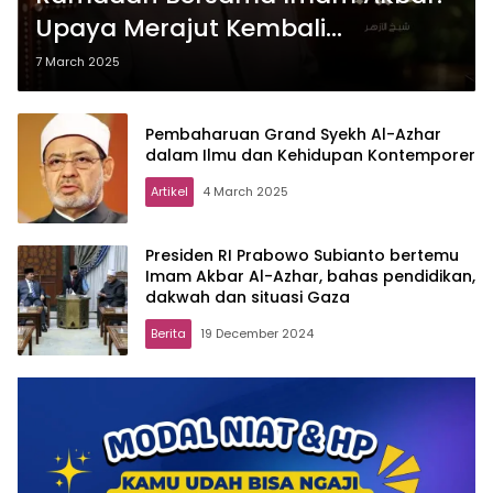
Upaya Merajut Kembali
Persatuan yang Telah Lama
7 March 2025
Hilang
Pembaharuan Grand Syekh Al-Azhar
dalam Ilmu dan Kehidupan Kontemporer
Artikel
4 March 2025
Presiden RI Prabowo Subianto bertemu
Imam Akbar Al-Azhar, bahas pendidikan,
dakwah dan situasi Gaza
Berita
19 December 2024