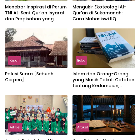
Menebar Inspirasi di Perum
Mengukir Ekoteologi Al-
TNI AL: Seni, Qur’an Isyarat,
Qur’an di Sukamanah:
dan Perpisahan yang
Cara Mahasiswi IIQ
Hangat
Jakarta Menjaga Bumi
Jonggol
Kisah
Buku
Polusi Suara [Sebuah
Islam dan Orang-Orang
Cerpen]
yang Masih Takut: Catatan
tentang Kedamaian,
Kemajemukan, dan Negara
dalam Pemikiran Masykuri
Abdillah
Artikel
Artikel