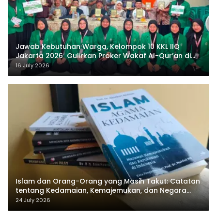
Jawab Kebutuhan Warga, Kelompok 10 KKL IIQ
Jakarta 2026 Gulirkan Proker Wakaf Al-Qur’an di
Sukamanah
16 July 2026
Islam dan Orang-Orang yang Masih Takut: Catatan
tentang Kedamaian, Kemajemukan, dan Negara
dalam Pemikiran Masykuri Abdillah
24 July 2026