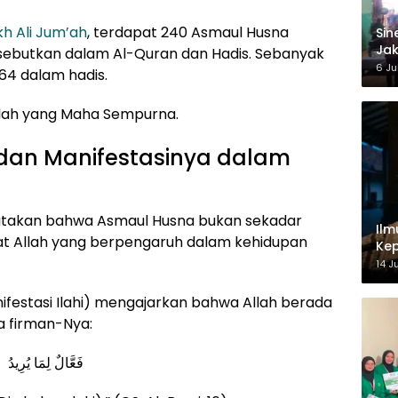
h Ali Jum’ah
, terdapat 240 Asmaul Husna
‎Si
Jak
sebutkan dalam Al-Quran dan Hadis. Sebanyak
Ke
6 Ju
64 dalam hadis.
llah yang Maha Sempurna.
an Manifestasinya dalam
yatakan bahwa Asmaul Husna bukan sekadar
Ilm
fat Allah yang berpengaruh dalam kehidupan
Kep
14 J
anifestasi Ilahi) mengajarkan bahwa Allah berada
a firman-Nya:
فَعَّالٌ لِمَا يُرِيدُ