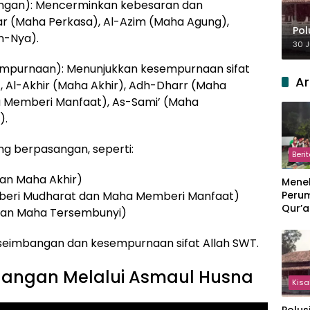
ngan): Mencerminkan kebesaran dan
ar (Maha Perkasa), Al-Azim (Maha Agung),
Pol
n-Nya).
30 J
mpurnaan): Menunjukkan kesempurnaan sifat
Ar
), Al-Akhir (Maha Akhir), Adh-Dharr (Maha
a Memberi Manfaat), As-Sami’ (Maha
).
ang berpasangan, seperti:
Beri
dan Maha Akhir)
Meneb
beri Mudharat dan Maha Memberi Manfaat)
Perum
Qur’a
 dan Maha Tersembunyi)
Perpi
Hang
seimbangan dan kesempurnaan sifat Allah SWT.
angan Melalui Asmaul Husna
Kisa