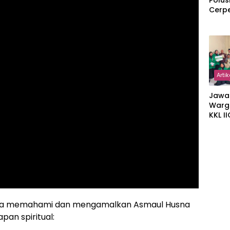
Polus
Cerp
Artik
Jawa
Warg
KKL I
Gulir
Wakaf
Suka
hwa memahami dan mengamalkan Asmaul Husna
an spiritual: