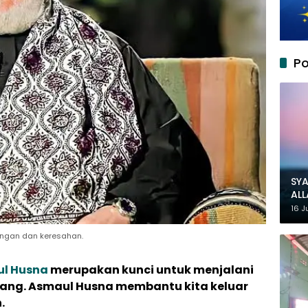
Po
SYA
AL
MU
16 J
ungan dan keresahan.
l Husna
merupakan kunci untuk menjalani
ang. Asmaul Husna membantu kita keluar
.