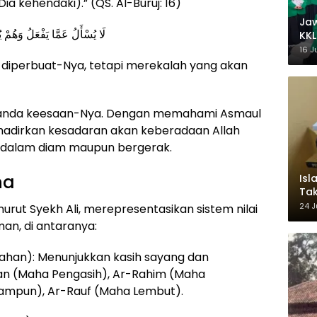
a kehendaki).” (QS. Al-Buruj: 16)
Ja
لَا يُسْأَلُ عَمَّا يَفْعَلُ وَهُمْ 
KKL
Wak
16 J
g diperbuat-Nya, tetapi merekalah yang akan
 tanda keesaan-Nya. Dengan memahami Asmaul
hadirkan kesadaran akan keberadaan Allah
k dalam diam maupun bergerak.
na
Isl
Tak
Ke
24 J
rut Syekh Ali, merepresentasikan sistem nilai
Pem
man, di antaranya:
ahan): Menunjukkan kasih sayang dan
an (Maha Pengasih), Ar-Rahim (Maha
ampun), Ar-Rauf (Maha Lembut).