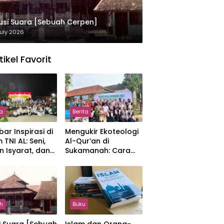
usi Suara [Sebuah Cerpen]
uly 2026
tikel Favorit
ta
Berita
ar Inspirasi di
Mengukir Ekoteologi
 TNI AL: Seni,
Al-Qur’an di
n Isyarat, dan
Sukamanah: Cara
sahan yang
Mahasiswi IIQ
at
Jakarta Menjaga
Bumi Jonggol
h
Buku