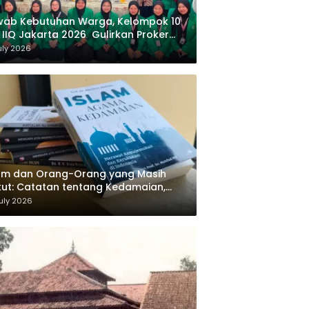
wab Kebutuhan Warga, Kelompok 10
 IIQ Jakarta 2026 Gulirkan Proker
af Al-Qur’an di Sukamanah
uly 2026
am dan Orang-Orang yang Masih
ut: Catatan tentang Kedamaian,
majemukan, dan Negara dalam
uly 2026
ikiran Masykuri Abdillah