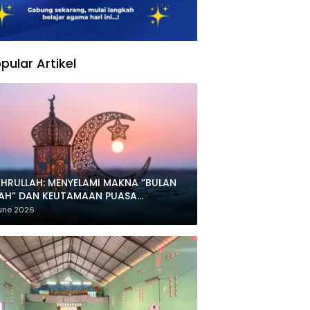
pular Artikel
HRULLAH: MENYELAMI MAKNA “BULAN
LAH” DAN KEUTAMAAN PUASA
HARRAM
une 2026