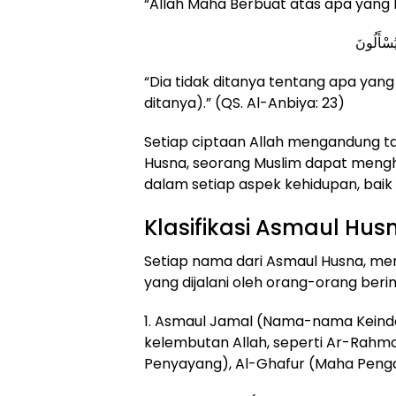
“Allah Maha Berbuat atas apa yang Di
يُسْأَلُونَ
“Dia tidak ditanya tentang apa yan
ditanya).” (QS. Al-Anbiya: 23)
Setiap ciptaan Allah mengandung
Husna, seorang Muslim dapat meng
dalam setiap aspek kehidupan, bai
Klasifikasi Asmaul Hus
Setiap nama dari Asmaul Husna, menu
yang dijalani oleh orang-orang beri
1. Asmaul Jamal (Nama-nama Keind
kelembutan Allah, seperti Ar-Rahm
Penyayang), Al-Ghafur (Maha Peng