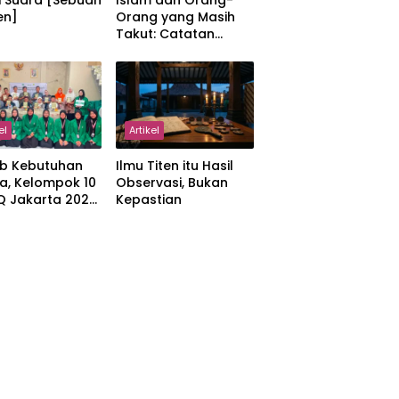
i Suara [Sebuah
Islam dan Orang-
en]
Orang yang Masih
Takut: Catatan
tentang Kedamaian,
Kemajemukan, dan
Negara dalam
Pemikiran Masykuri
Abdillah
el
Artikel
b Kebutuhan
Ilmu Titen itu Hasil
a, Kelompok 10
Observasi, Bukan
IQ Jakarta 2026
Kepastian
kan Proker
 Al-Qur’an di
manah