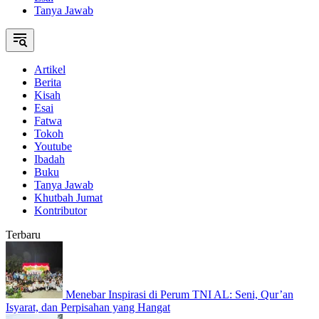
Tanya Jawab
Artikel
Berita
Kisah
Esai
Fatwa
Tokoh
Youtube
Ibadah
Buku
Tanya Jawab
Khutbah Jumat
Kontributor
Terbaru
Menebar Inspirasi di Perum TNI AL: Seni, Qur’an
Isyarat, dan Perpisahan yang Hangat