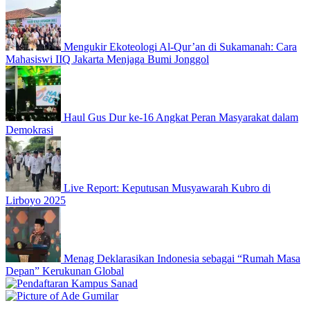
Mengukir Ekoteologi Al-Qur’an di Sukamanah: Cara
Mahasiswi IIQ Jakarta Menjaga Bumi Jonggol
Haul Gus Dur ke-16 Angkat Peran Masyarakat dalam
Demokrasi
Live Report: Keputusan Musyawarah Kubro di
Lirboyo 2025
Menag Deklarasikan Indonesia sebagai “Rumah Masa
Depan” Kerukunan Global