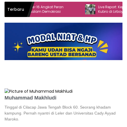
Dur ke-16 Angkat Peran
Live Report: Keputusan Musya
Terbaru
at dalam Demokrasi
Kubro di Lirboyo 2025
Muhammad Makhludi
Tinggal di Cilacap Jawa Tengah Block 60. Seorang khadam
kampung. Pernah nyantri di Leler dan Universitas Cady Ayyad
Maroko.