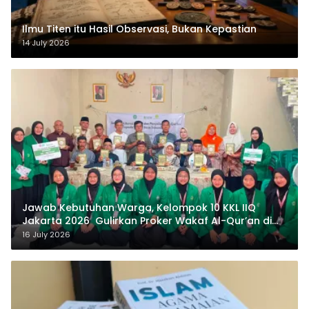
Ilmu Titen itu Hasil Observasi, Bukan Kepastian
14 July 2026
Jawab Kebutuhan Warga, Kelompok 10 KKL IIQ
Jakarta 2026 Gulirkan Proker Wakaf Al-Qur’an di
Sukamanah
16 July 2026