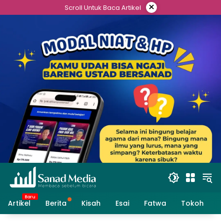
Skip
×
Scroll Untuk Baca Artikel
to
content
Artikel
Berita
Kisah
Esai
Fatwa
Tokoh