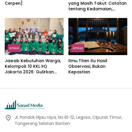
Cerpen]
yang Masih Takut: Catatan
tentang Kedamaian,
Kemajemukan, dan Negara
dalam Pemikiran Masykuri
Abdillah
Artikel
Artikel
Jawab Kebutuhan Warga,
Ilmu Titen itu Hasil
Kelompok 10 KKL IIQ
Observasi, Bukan
Jakarta 2026 Gulirkan
Kepastian
Proker Wakaf Al-Qur’an di
Sukamanah
Jl. Pondok Hijau raya, No B1-12, Legoso, CIputat Timur,
Tangerang Selatan Banten