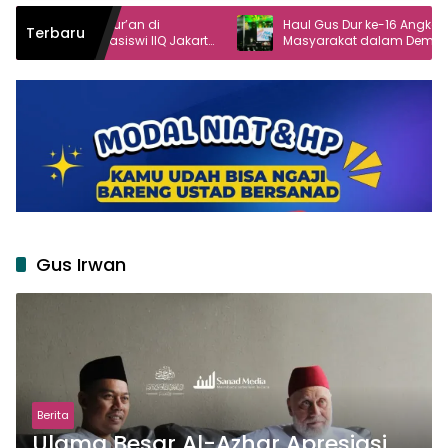
-Qur’an di
Haul Gus Dur ke-16 Angkat Peran
Terbaru
siswi IIQ Jakarta
Masyarakat dalam Demokrasi
l
Gus Irwan
Berita
Ulama Besar Al-Azhar Apresiasi