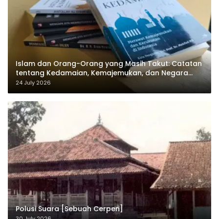
Islam dan Orang-Orang yang Masih Takut: Catatan
tentang Kedamaian, Kemajemukan, dan Negara
dalam Pemikiran Masykuri Abdillah
24 July 2026
Polusi Suara [Sebuah Cerpen]
30 July 2026