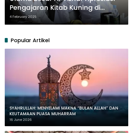
Pengajaran Kitab Kuning di
Pesantren Indonesia
4 February 2025
Popular Artikel
SYAHRULLAH: MENYELAMI MAKNA “BULAN ALLAH” DAN
KEUTAMAAN PUASA MUHARRAM
16 June 2026