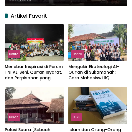
Artikel Favorit
Berita
Berita
Menebar Inspirasi di Perum
Mengukir Ekoteologi Al-
TNI AL: Seni, Qur’an Isyarat,
Qur’an di Sukamanah:
dan Perpisahan yang
Cara Mahasiswi IIQ
Hangat
Jakarta Menjaga Bumi
Jonggol
Kisah
Buku
Polusi Suara [Sebuah
Islam dan Orang-Orang