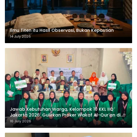
Ilmu Titen itu Hasil Observasi, Bukan Kepastian
14 July 2026
Jawab Kebutuhan Warga, Kelompok 10 KKL IIQ
Jakarta 2026 Gulirkan Proker Wakaf Al-Qur’an di
Sukamanah
16 July 2026