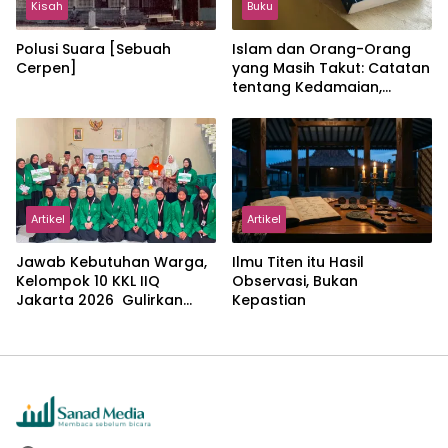
Kisah
Buku
Polusi Suara [Sebuah
Islam dan Orang-Orang
Cerpen]
yang Masih Takut: Catatan
tentang Kedamaian,
Kemajemukan, dan Negara
dalam Pemikiran Masykuri
Abdillah
Artikel
Artikel
Jawab Kebutuhan Warga,
Ilmu Titen itu Hasil
Kelompok 10 KKL IIQ
Observasi, Bukan
Jakarta 2026 Gulirkan
Kepastian
Proker Wakaf Al-Qur’an di
Sukamanah