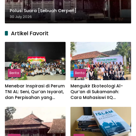
Polusi Suara [Sebuah Cerpen]
30 July 2026
Artikel Favorit
Berita
Berita
Menebar Inspirasi di Perum
Mengukir Ekoteologi Al-
TNI AL: Seni, Qur’an Isyarat,
Qur’an di Sukamanah:
dan Perpisahan yang
Cara Mahasiswi IIQ
Hangat
Jakarta Menjaga Bumi
Jonggol