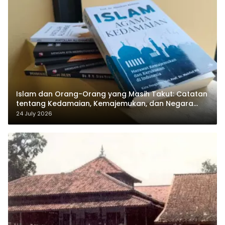
Islam dan Orang-Orang yang Masih Takut: Catatan
tentang Kedamaian, Kemajemukan, dan Negara
dalam Pemikiran Masykuri Abdillah
24 July 2026