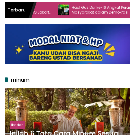
di
Haul Gus Dur ke-16 Angkat Peran
Terbaru
IQ Jakarta
Masyarakat dalam Demokrasi
minum
Ibadah
Inilah 6 Tata Cara Minum Sesuai