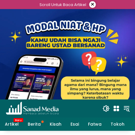
Skip
×
Scroll Untuk Baca Artikel
to
content
Artikel
Berita
Kisah
Esai
Fatwa
Tokoh