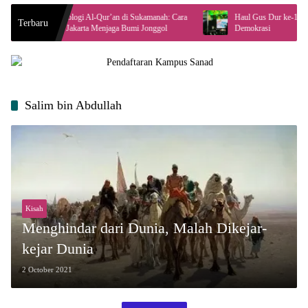
ologi Al-Qur’an di Sukamanah: Cara
Haul Gus Dur ke-16 Angkat Peran Masyar
Terbaru
 Jakarta Menjaga Bumi Jonggol
Demokrasi
Salim bin Abdullah
Kisah
Menghindar dari Dunia, Malah Dikejar-
kejar Dunia
2 October 2021