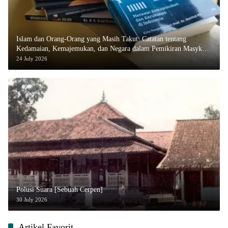
Islam dan Orang-Orang yang Masih Takut: Catatan tentang
Kedamaian, Kemajemukan, dan Negara dalam Pemikiran Masykuri
Abdillah
24 July 2026
Polusi Suara [Sebuah Cerpen]
30 July 2026
Artikel Favorit