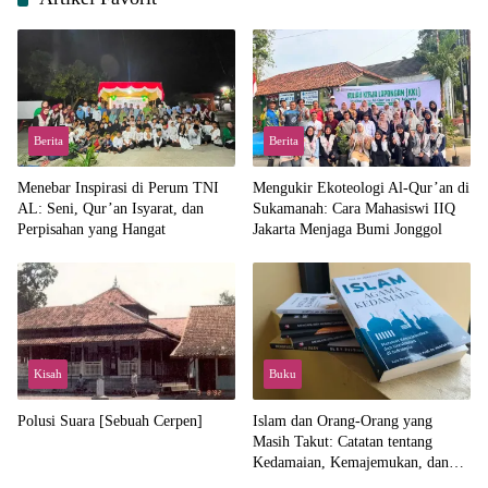
Berita
Berita
Menebar Inspirasi di Perum TNI
Mengukir Ekoteologi Al-Qur’an di
AL: Seni, Qur’an Isyarat, dan
Sukamanah: Cara Mahasiswi IIQ
Perpisahan yang Hangat
Jakarta Menjaga Bumi Jonggol
Kisah
Buku
Polusi Suara [Sebuah Cerpen]
Islam dan Orang-Orang yang
Masih Takut: Catatan tentang
Kedamaian, Kemajemukan, dan
Negara dalam Pemikiran Masykuri