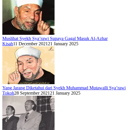
Muslihat Syekh Sya’rawi Supaya Gagal Masuk Al-Azhar
Kisah
11 December 2021
21 January 2025
Yang Jarang Diketahui dari Syekh Muhammad Mutawalli Sya’rawi
Tokoh
28 September 2021
21 January 2025