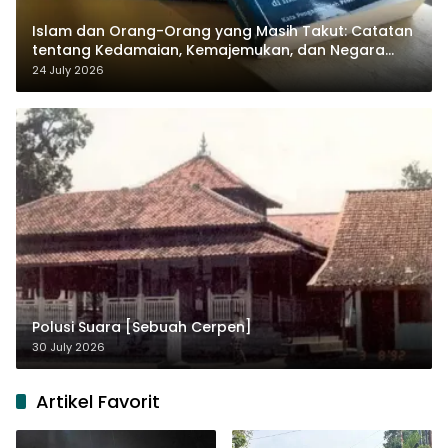
Islam dan Orang-Orang yang Masih Takut: Catatan
tentang Kedamaian, Kemajemukan, dan Negara
dalam Pemikiran Masykuri Abdillah
24 July 2026
Polusi Suara [Sebuah Cerpen]
30 July 2026
Artikel Favorit