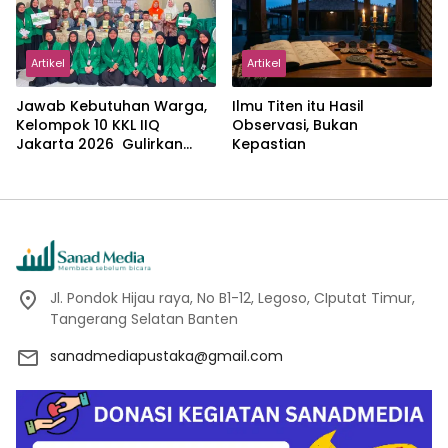
Artikel
Artikel
Jawab Kebutuhan Warga,
Ilmu Titen itu Hasil
Kelompok 10 KKL IIQ
Observasi, Bukan
Jakarta 2026 Gulirkan
Kepastian
Proker Wakaf Al-Qur’an di
Sukamanah
Jl. Pondok Hijau raya, No B1-12, Legoso, CIputat Timur,
Tangerang Selatan Banten
sanadmediapustaka@gmail.com