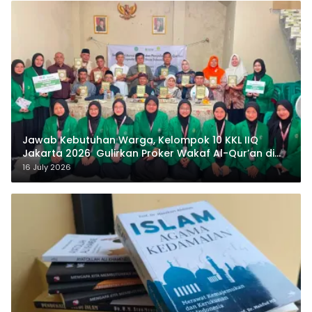
Jawab Kebutuhan Warga, Kelompok 10 KKL IIQ
Jakarta 2026 Gulirkan Proker Wakaf Al-Qur’an di
Sukamanah
16 July 2026