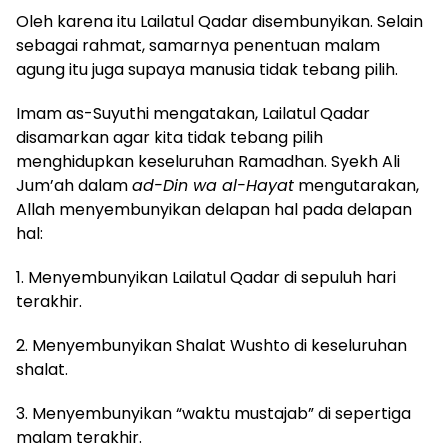
Oleh karena itu Lailatul Qadar disembunyikan. Selain
sebagai rahmat, samarnya penentuan malam
agung itu juga supaya manusia tidak tebang pilih.
Imam as-
Suyuthi mengatakan, Lailatul Qadar
disamarkan agar kita tidak tebang pilih
menghidupkan keseluruhan Ramadhan. Syekh Ali
Jum’ah dalam
a
d
-Din wa al-Hayat
mengutarakan,
Allah menyembunyikan delapan hal pada delapan
hal:
1.
Menyembunyikan Lailatul Qadar di sepuluh hari
terakhir
.
2.
Menyembunyikan Shalat Wushto di keseluruhan
shalat
.
3.
Menyembunyikan “waktu mustajab” di sepertiga
malam terakhir
.