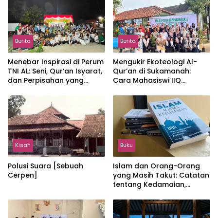
Berita
Berita
Menebar Inspirasi di Perum
Mengukir Ekoteologi Al-
TNI AL: Seni, Qur’an Isyarat,
Qur’an di Sukamanah:
dan Perpisahan yang
Cara Mahasiswi IIQ
Hangat
Jakarta Menjaga Bumi
Jonggol
Kisah
Buku
Polusi Suara [Sebuah
Islam dan Orang-Orang
Cerpen]
yang Masih Takut: Catatan
tentang Kedamaian,
Kemajemukan, dan Negara
dalam Pemikiran Masykuri
Abdillah