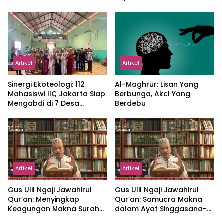
Proker Wakaf Al-Qur’an di
Sukamanah
Artikel
Artikel
‎Sinergi Ekoteologi: 112
Al-Maghrūr: Lisan Yang
Mahasiswi IIQ Jakarta Siap
Berbunga, Akal Yang
Mengabdi di 7 Desa
Berdebu
Kecamatan Jonggol
Artikel
Artikel
Gus Ulil Ngaji Jawahirul
Gus Ulil Ngaji Jawahirul
Qur’an: Menyingkap
Qur’an: Samudra Makna
Keagungan Makna Surah
dalam Ayat Singgasana-
Al-Ikhlas dan Yasin
Nya