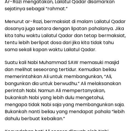
Ar
-Razi mengatakan, Lailatul Qadar disamarkan
sejatinya sebagai “rahmat.”
Menurut ar
-Razi,
b
ermaksiat di malam Lailatul Qadar
dosanya juga setara dengan lipatan pahalanya. Jika
kita tahu waktu Lailatul Qadar dan tetap bermaksiat,
tentu lebih berlipat dosa dari jika kita tidak tahu
sama sekali kapan waktu Lailatul Qadar.
Suatu kali Nabi Muhammad SAW memasuki masjid
dan melihat seseorang tertidur. Kemudian beliau
memerintahkan Ali untuk membangunkan,
“Ali,
bangunkan dia untuk berwud
h
u.” Ali melaksanakan
perintah Nabi. Namun Ali mempertanyakan,
bukankah Nabi yang lebih dulu mengetahui,
mengapa tidak Nabi saja yang membangunkan saja.
Bukankah nanti beliau yang mendapat pahala “lebih
dahulu berbuat kebaikan.”