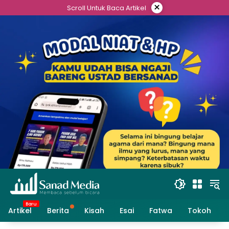
Skip
×
Scroll Untuk Baca Artikel
to
content
Artikel
Berita
Kisah
Esai
Fatwa
Tokoh