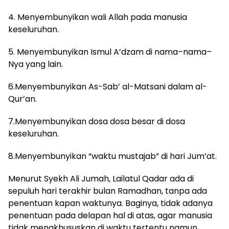
4.
Menyembunyikan wali Allah pada manusia
keseluruhan
.
5.
Menyembunyikan Ismul A’dzam di nama
–
nama
–
Nya yang lain
.
6.Menyembunyikan As-Sab’ al-Matsani dalam al-
Qur’an.
7.Menyembunyikan dosa dosa besar di dosa
keseluruhan.
8.Menyembunyikan “waktu mustajab” di hari Jum’at.
Menurut Syekh Ali Jumah, Lailatul Qadar ada di
sepuluh hari terakhir bulan Ramadhan, tanpa ada
penentuan kapan waktunya. Baginya, tidak adanya
penentuan pada delapan hal di atas, agar manusia
tidak mengkhususkan di waktu tertentu namun