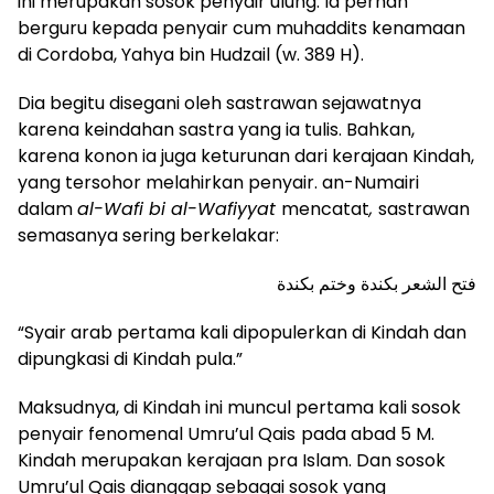
ini merupakan sosok penyair ulung. Ia pernah
berguru kepada penyair cum muhaddits kenamaan
di Cordoba, Yahya bin Hudzail (w. 389 H).
Dia begitu disegani oleh sastrawan sejawatnya
karena keindahan sastra yang ia tulis. Bahkan,
karena konon ia juga keturunan dari kerajaan Kindah,
yang tersohor melahirkan penyair. an-Numairi
dalam
al-Wafi bi al-Wafiyyat
mencatat
,
sastrawan
semasanya sering berkelakar:
فتح الشعر بكندة وختم بكندة
“Syair arab pertama kali dipopulerkan di Kindah dan
dipungkasi di Kindah pula.”
Maksudnya, di Kindah ini muncul pertama kali sosok
penyair fenomenal Umru’ul Qais
pada abad 5 M.
Kindah merupakan kerajaan pra Islam. Dan sosok
Umru’ul Qais dianggap sebagai sosok yang