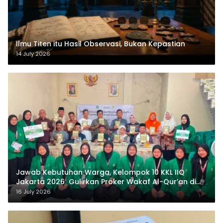
Ilmu Titen itu Hasil Observasi, Bukan Kepastian
14 July 2026
Jawab Kebutuhan Warga, Kelompok 10 KKL IIQ
Jakarta 2026 Gulirkan Proker Wakaf Al-Qur’an di
Sukamanah
16 July 2026