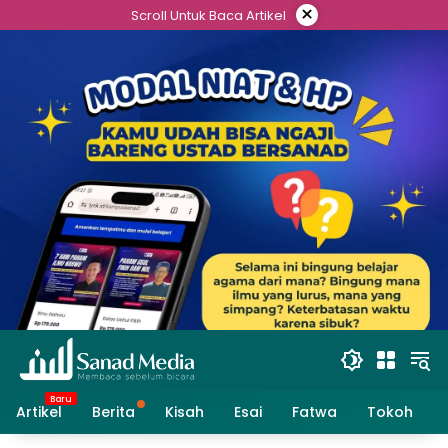
Skip
×
Scroll Untuk Baca Artikel
to
content
Artikel
Berita
Kisah
Esai
Fatwa
Tokoh