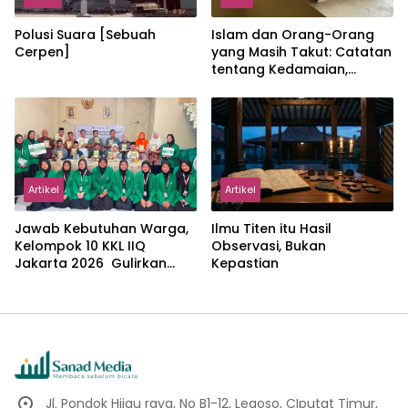
Polusi Suara [Sebuah
Islam dan Orang-Orang
Cerpen]
yang Masih Takut: Catatan
tentang Kedamaian,
Kemajemukan, dan Negara
dalam Pemikiran Masykuri
Abdillah
Artikel
Artikel
Jawab Kebutuhan Warga,
Ilmu Titen itu Hasil
Kelompok 10 KKL IIQ
Observasi, Bukan
Jakarta 2026 Gulirkan
Kepastian
Proker Wakaf Al-Qur’an di
Sukamanah
Jl. Pondok Hijau raya, No B1-12, Legoso, CIputat Timur,