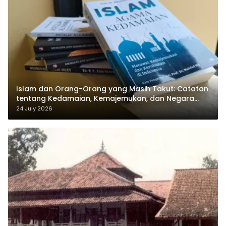
Islam dan Orang-Orang yang Masih Takut: Catatan
tentang Kedamaian, Kemajemukan, dan Negara
dalam Pemikiran Masykuri Abdillah
24 July 2026