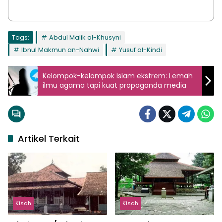
Tags:
Abdul Malik al-Khusyni
Ibnul Makmun an-Nahwi
Yusuf al-Kindi
Kelompok-kelompok Islam ekstrem: Lemah
ilmu agama tapi kuat propaganda media
Artikel Terkait
Kisah
Kisah