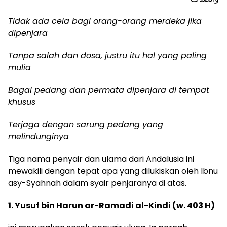
Tidak ada cela bagi
orang-
orang merdeka jika
dipenjara
T
anpa
salah
dan dosa,
j
ustru itu hal yang paling
mulia
Bagai
pedang dan permata dipenjara di tempat
khusus
Terjaga dengan
sarung pedang
yang
melindunginya
Tiga nama penyair dan ulama dari Andalusia ini
mewakili dengan tepat apa yang dilukiskan oleh Ibnu
asy-Syahnah dalam syair penjaranya di atas.
1.
Yusuf bin Harun ar-R
a
madi al-Kindi (w. 403 H)