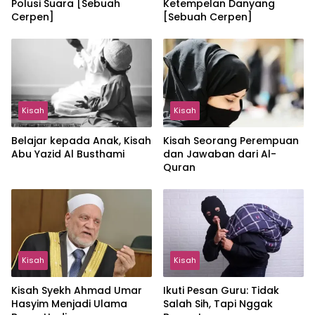
Polusi Suara [Sebuah
Ketempelan Danyang
Cerpen]
[Sebuah Cerpen]
Kisah
Kisah
Belajar kepada Anak, Kisah
Kisah Seorang Perempuan
Abu Yazid Al Busthami
dan Jawaban dari Al-
Quran
Kisah
Kisah
Kisah Syekh Ahmad Umar
Ikuti Pesan Guru: Tidak
Hasyim Menjadi Ulama
Salah Sih, Tapi Nggak