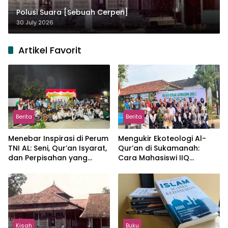
Polusi Suara [Sebuah Cerpen]
30 July 2026
Artikel Favorit
Berita
Berita
Menebar Inspirasi di Perum
Mengukir Ekoteologi Al-
TNI AL: Seni, Qur’an Isyarat,
Qur’an di Sukamanah:
dan Perpisahan yang
Cara Mahasiswi IIQ
Hangat
Jakarta Menjaga Bumi
Jonggol
Kisah
Buku