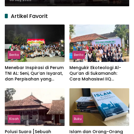
Artikel Favorit
Berita
Berita
Menebar Inspirasi di Perum
Mengukir Ekoteologi Al-
TNI AL: Seni, Qur’an Isyarat,
Qur’an di Sukamanah:
dan Perpisahan yang
Cara Mahasiswi IIQ
Hangat
Jakarta Menjaga Bumi
Jonggol
Kisah
Buku
Polusi Suara [Sebuah
Islam dan Orang-Orang