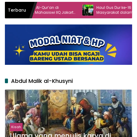
gi Al-Qur’an di
Haul Gus Dur ke-16 Angkat Peran
Terbaru
 Mahasiswi IIQ Jakarta
Masyarakat dalam Demokrasi
nggol
Abdul Malik al-Khusyni
Kisah
Ulama yang menulis karya di