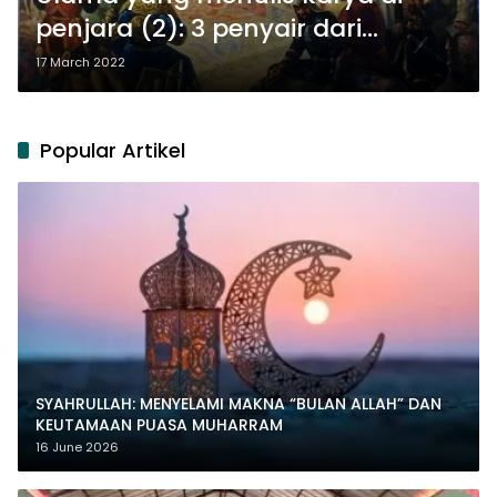
penjara (2): 3 penyair dari
Andalusia
17 March 2022
Popular Artikel
SYAHRULLAH: MENYELAMI MAKNA “BULAN ALLAH” DAN
KEUTAMAAN PUASA MUHARRAM
16 June 2026