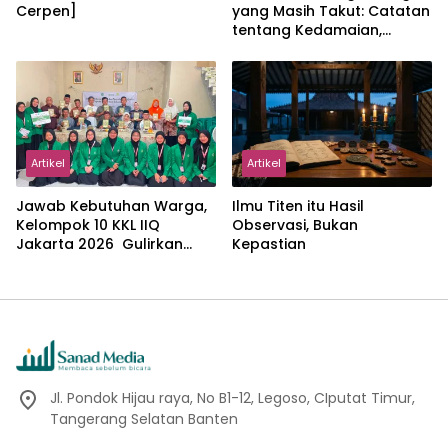
Cerpen]
yang Masih Takut: Catatan
tentang Kedamaian,
Kemajemukan, dan Negara
dalam Pemikiran Masykuri
Abdillah
Artikel
Artikel
Jawab Kebutuhan Warga,
Ilmu Titen itu Hasil
Kelompok 10 KKL IIQ
Observasi, Bukan
Jakarta 2026 Gulirkan
Kepastian
Proker Wakaf Al-Qur’an di
Sukamanah
Jl. Pondok Hijau raya, No B1-12, Legoso, CIputat Timur,
Tangerang Selatan Banten