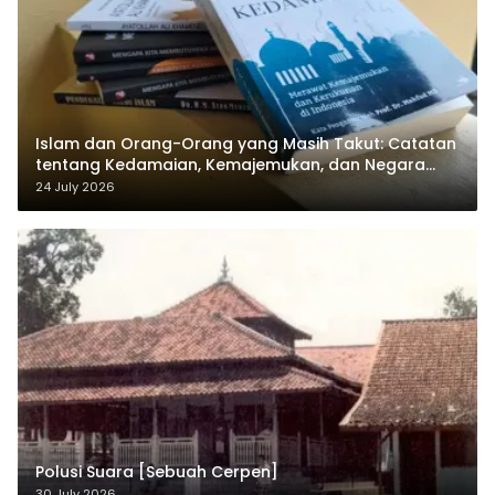
Islam dan Orang-Orang yang Masih Takut: Catatan
tentang Kedamaian, Kemajemukan, dan Negara
dalam Pemikiran Masykuri Abdillah
24 July 2026
Polusi Suara [Sebuah Cerpen]
30 July 2026