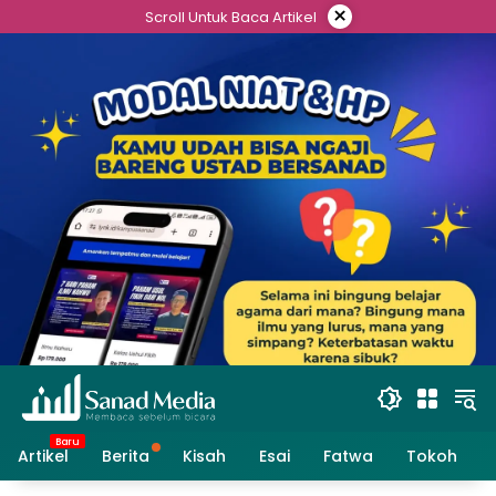
Skip
×
Scroll Untuk Baca Artikel
to
content
Artikel
Berita
Kisah
Esai
Fatwa
Tokoh