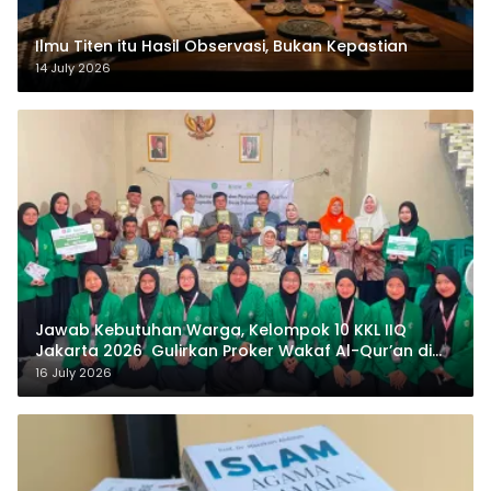
Ilmu Titen itu Hasil Observasi, Bukan Kepastian
14 July 2026
Jawab Kebutuhan Warga, Kelompok 10 KKL IIQ
Jakarta 2026 Gulirkan Proker Wakaf Al-Qur’an di
Sukamanah
16 July 2026