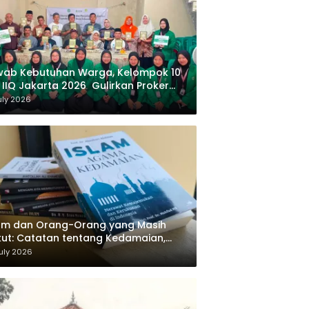
wab Kebutuhan Warga, Kelompok 10
 IIQ Jakarta 2026 Gulirkan Proker
af Al-Qur’an di Sukamanah
uly 2026
am dan Orang-Orang yang Masih
ut: Catatan tentang Kedamaian,
majemukan, dan Negara dalam
uly 2026
ikiran Masykuri Abdillah