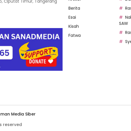
oso, CIputat Timur, Tangerang
Berita
Ra
Esai
Na
SAW
Kisah
Ra
Fatwa
Sy
man Media Siber
s reserved