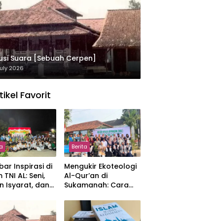
usi Suara [Sebuah Cerpen]
uly 2026
tikel Favorit
ta
Berita
ar Inspirasi di
Mengukir Ekoteologi
 TNI AL: Seni,
Al-Qur’an di
n Isyarat, dan
Sukamanah: Cara
sahan yang
Mahasiswi IIQ
at
Jakarta Menjaga
Bumi Jonggol