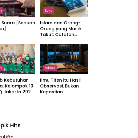
h
Buku
i Suara [Sebuah
Islam dan Orang-
en]
Orang yang Masih
Takut: Catatan
tentang Kedamaian,
Kemajemukan, dan
Negara dalam
Pemikiran Masykuri
Abdillah
el
Artikel
b Kebutuhan
Ilmu Titen itu Hasil
a, Kelompok 10
Observasi, Bukan
IQ Jakarta 2026
Kepastian
kan Proker
 Al-Qur’an di
manah
pik Hits
ul Ifta