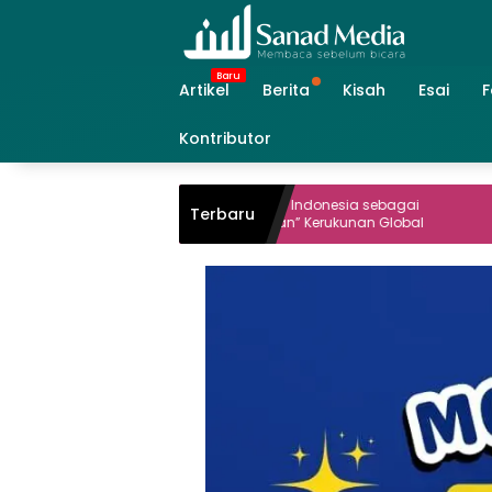
Skip
to
content
Artikel
Berita
Kisah
Esai
F
Kontributor
Menag Deklarasikan Indonesia sebagai
Terbaru
“Rumah Masa Depan” Kerukunan Global