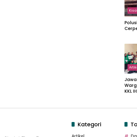
Kisa
Polus
Cerp
Artik
Jawa
Warg
KKL I
Gulir
Wakaf
Suka
Kategori
To
Artikel
Dar