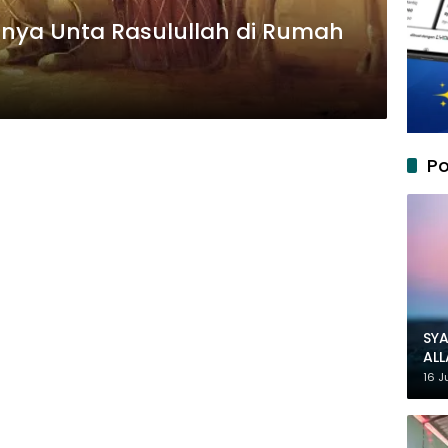
tinya Unta Rasulullah di Rumah
Po
SYA
AL
MU
16 J