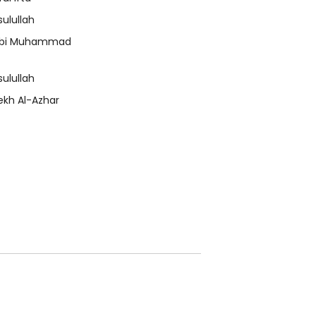
sulullah
bi Muhammad
sulullah
ekh Al-Azhar