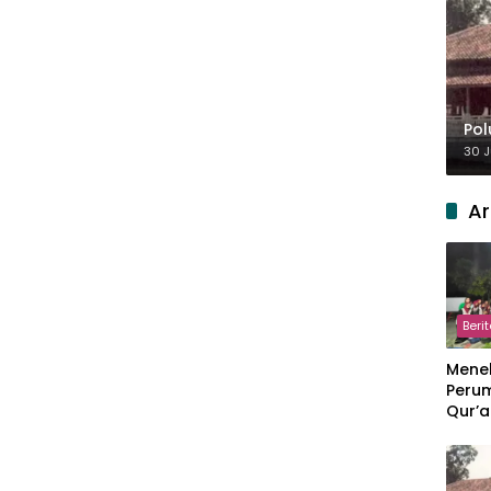
Pol
30 J
Ar
Beri
Meneb
Perum
Qur’a
Perpi
Hang