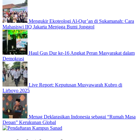
Mengukir Ekoteologi Al-Qur’an di Sukamanah: Cara
Mahasiswi IIQ Jakarta Menjaga Bumi Jonggol
Haul Gus Dur ke-16 Angkat Peran Masyarakat dalam
Demokrasi
Live Report: Keputusan Musyawarah Kubro di
Lirboyo 2025
Menag Deklarasikan Indonesia sebagai “Rumah Masa
Depan” Kerukunan Global