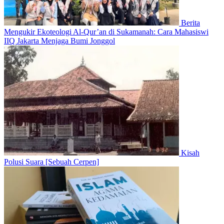
Berita
Mengukir Ekoteologi Al-Qur’an di Sukamanah: Cara Mahasiswi
IIQ Jakarta Menjaga Bumi Jonggol
Kisah
Polusi Suara [Sebuah Cerpen]