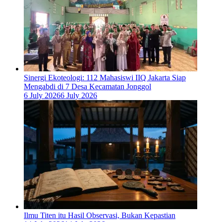
‎Sinergi Ekoteologi: 112 Mahasiswi IIQ Jakarta Siap
Mengabdi di 7 Desa Kecamatan Jonggol
6 July 2026
6 July 2026
Ilmu Titen itu Hasil Observasi, Bukan Kepastian