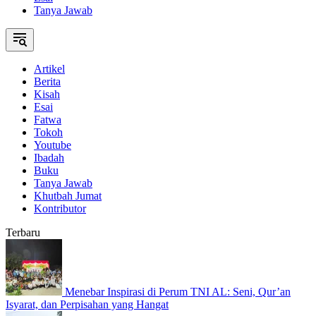
Tanya Jawab
Artikel
Berita
Kisah
Esai
Fatwa
Tokoh
Youtube
Ibadah
Buku
Tanya Jawab
Khutbah Jumat
Kontributor
Terbaru
Menebar Inspirasi di Perum TNI AL: Seni, Qur’an
Isyarat, dan Perpisahan yang Hangat