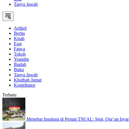
Tanya Jawab
Artikel
Berita
Kisah
Esai
Fatwa
Tokoh
Youtube
Ibadah
Buku
Tanya Jawab
Khutbah Jumat
Kontributor
Terbaru
Menebar Inspirasi di Perum TNI AL: Seni, Qur’an Isyar