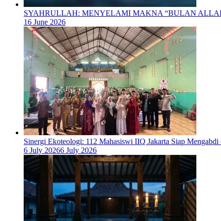
SYAHRULLAH: MENYELAMI MAKNA “BULAN ALL
16 June 2026
‎Sinergi Ekoteologi: 112 Mahasiswi IIQ Jakarta Siap Mengabd
6 July 2026
6 July 2026