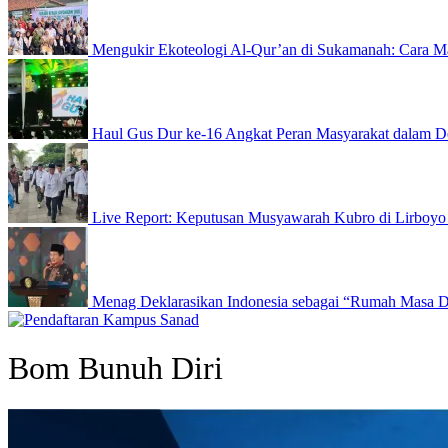
Mengukir Ekoteologi Al-Qur’an di Sukamanah: Cara Ma
Haul Gus Dur ke-16 Angkat Peran Masyarakat dalam D
Live Report: Keputusan Musyawarah Kubro di Lirboyo
Menag Deklarasikan Indonesia sebagai “Rumah Masa 
Bom Bunuh Diri