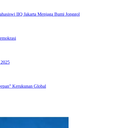
hasiswi IIQ Jakarta Menjaga Bumi Jonggol
emokrasi
 2025
Depan” Kerukunan Global