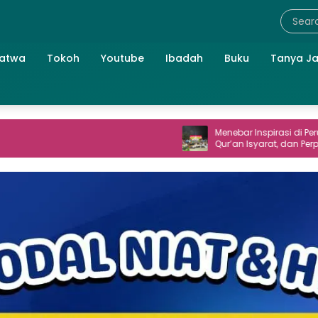
atwa
Tokoh
Youtube
Ibadah
Buku
Tanya J
Menebar Inspirasi di Perum TNI AL: Seni,
Qur’an Isyarat, dan Perpisahan yang
Hangat