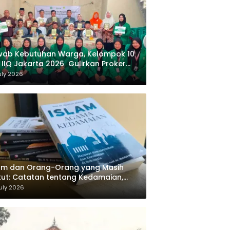
wab Kebutuhan Warga, Kelompok 10
 IIQ Jakarta 2026 Gulirkan Proker
af Al-Qur’an di Sukamanah
uly 2026
am dan Orang-Orang yang Masih
ut: Catatan tentang Kedamaian,
majemukan, dan Negara dalam
uly 2026
ikiran Masykuri Abdillah