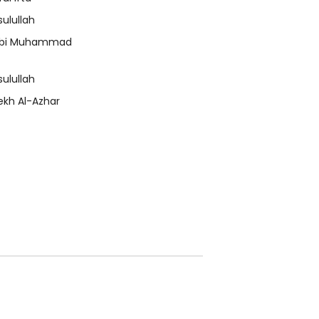
sulullah
bi Muhammad
sulullah
ekh Al-Azhar