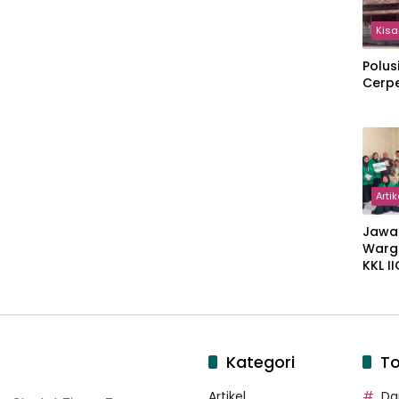
Kisa
Polus
Cerp
Artik
Jawa
Warg
KKL I
Gulir
Wakaf
Suka
Kategori
To
Artikel
Dar