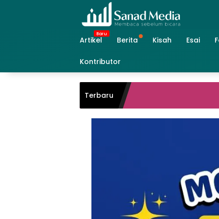
Skip
to
content
Artikel
Berita
Kisah
Esai
F
Kontributor
Terbaru