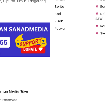
oso, CIputat Timur, Tangerang
Berita
Ra
Esai
Na
SAW
Kisah
Ra
Fatwa
Sy
man Media Siber
s reserved