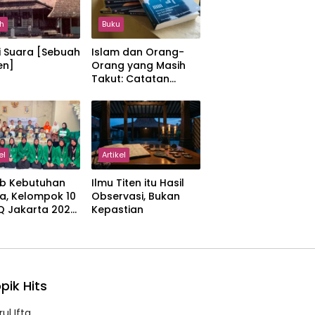
h
Buku
i Suara [Sebuah
Islam dan Orang-
en]
Orang yang Masih
Takut: Catatan
tentang Kedamaian,
Kemajemukan, dan
Negara dalam
Pemikiran Masykuri
Abdillah
el
Artikel
b Kebutuhan
Ilmu Titen itu Hasil
a, Kelompok 10
Observasi, Bukan
IQ Jakarta 2026
Kepastian
kan Proker
 Al-Qur’an di
manah
pik Hits
ul Ifta