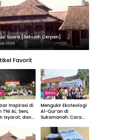
usi Suara [Sebuah Cerpen]
uly 2026
tikel Favorit
ta
Berita
ar Inspirasi di
Mengukir Ekoteologi
 TNI AL: Seni,
Al-Qur’an di
n Isyarat, dan
Sukamanah: Cara
sahan yang
Mahasiswi IIQ
at
Jakarta Menjaga
Bumi Jonggol