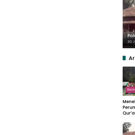
Pol
30 J
Ar
Beri
Meneb
Perum
Qur’a
Perpi
Hang