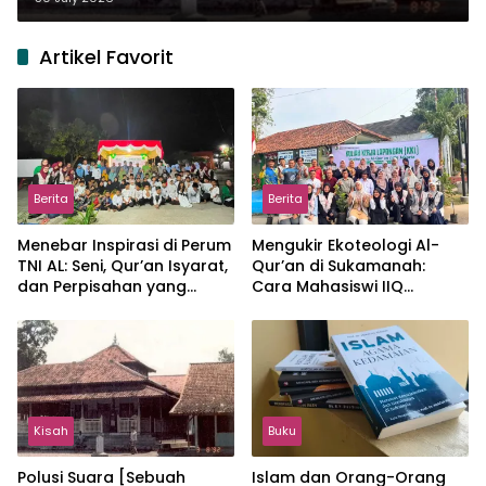
Artikel Favorit
Berita
Berita
Menebar Inspirasi di Perum
Mengukir Ekoteologi Al-
TNI AL: Seni, Qur’an Isyarat,
Qur’an di Sukamanah:
dan Perpisahan yang
Cara Mahasiswi IIQ
Hangat
Jakarta Menjaga Bumi
Jonggol
Kisah
Buku
Polusi Suara [Sebuah
Islam dan Orang-Orang