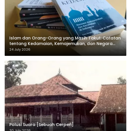
Islam dan Orang-Orang yang Masih Takut: Catatan
tentang Kedamaian, Kemajemukan, dan Negara
dalam Pemikiran Masykuri Abdillah
24 July 2026
Polusi Suara [Sebuah Cerpen]
30 July 2026