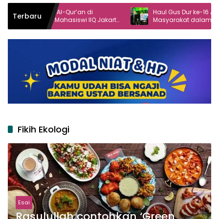
gi Al-Qur’an di
Haul Gus Dur ke-16 Angkat Peran
Terbaru
 Mahasiswi IIQ Jakarta
Masyarakat dalam Demokrasi
nggol
Fikih Ekologi
Esai
Rasulullah contohkan ‘Green