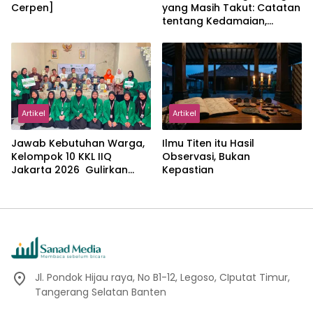
Cerpen]
yang Masih Takut: Catatan
tentang Kedamaian,
Kemajemukan, dan Negara
dalam Pemikiran Masykuri
Abdillah
Artikel
Artikel
Jawab Kebutuhan Warga,
Ilmu Titen itu Hasil
Kelompok 10 KKL IIQ
Observasi, Bukan
Jakarta 2026 Gulirkan
Kepastian
Proker Wakaf Al-Qur’an di
Sukamanah
Jl. Pondok Hijau raya, No B1-12, Legoso, CIputat Timur,
Tangerang Selatan Banten