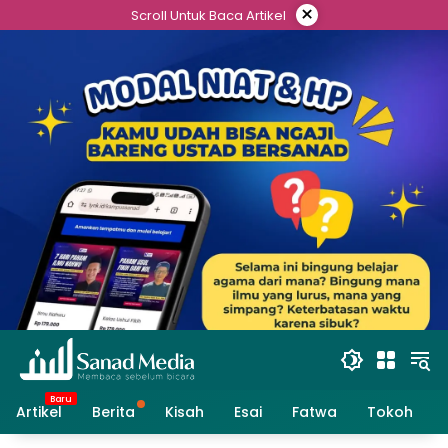
Skip
×
Scroll Untuk Baca Artikel
to
content
Artikel
Berita
Kisah
Esai
Fatwa
Tokoh