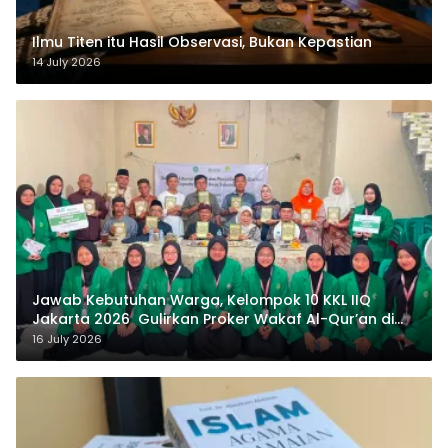
Ilmu Titen itu Hasil Observasi, Bukan Kepastian
14 July 2026
Jawab Kebutuhan Warga, Kelompok 10 KKL IIQ
Jakarta 2026 Gulirkan Proker Wakaf Al-Qur’an di
Sukamanah
16 July 2026