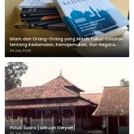
Islam dan Orang-Orang yang Masih Takut: Catatan
tentang Kedamaian, Kemajemukan, dan Negara
dalam Pemikiran Masykuri Abdillah
24 July 2026
Polusi Suara [Sebuah Cerpen]
30 July 2026