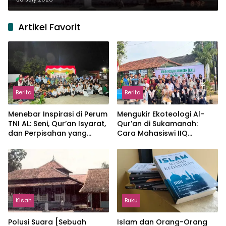
Artikel Favorit
Berita
Berita
Menebar Inspirasi di Perum
Mengukir Ekoteologi Al-
TNI AL: Seni, Qur’an Isyarat,
Qur’an di Sukamanah:
dan Perpisahan yang
Cara Mahasiswi IIQ
Hangat
Jakarta Menjaga Bumi
Jonggol
Kisah
Buku
Polusi Suara [Sebuah
Islam dan Orang-Orang