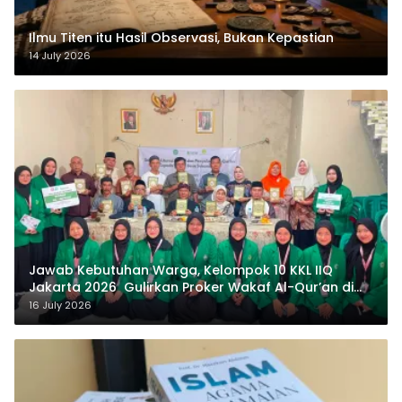
Ilmu Titen itu Hasil Observasi, Bukan Kepastian
14 July 2026
Jawab Kebutuhan Warga, Kelompok 10 KKL IIQ
Jakarta 2026 Gulirkan Proker Wakaf Al-Qur’an di
Sukamanah
16 July 2026