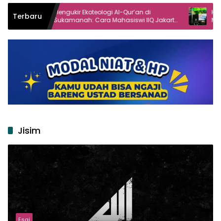
Mengukir Ekoteologi Al-Qur’an di
Haul Gus Dur ke-1
Terbaru
Sukamanah: Cara Mahasiswi IIQ Jakarta
Masyarakat dala
Menjaga Bumi Jonggol
Jisim
Esai