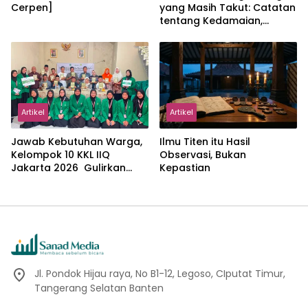
Cerpen]
yang Masih Takut: Catatan
tentang Kedamaian,
Kemajemukan, dan Negara
dalam Pemikiran Masykuri
Abdillah
Artikel
Artikel
Jawab Kebutuhan Warga,
Ilmu Titen itu Hasil
Kelompok 10 KKL IIQ
Observasi, Bukan
Jakarta 2026 Gulirkan
Kepastian
Proker Wakaf Al-Qur’an di
Sukamanah
Jl. Pondok Hijau raya, No B1-12, Legoso, CIputat Timur,
Tangerang Selatan Banten