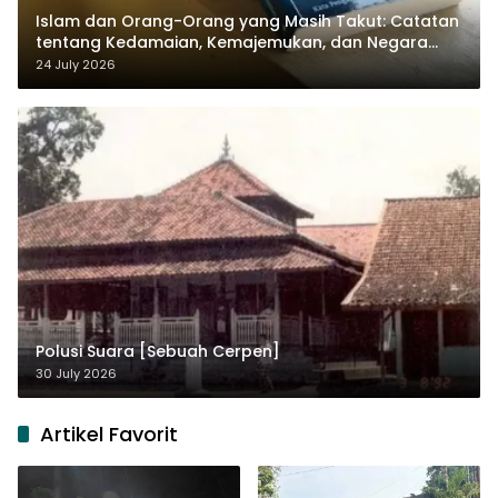
Islam dan Orang-Orang yang Masih Takut: Catatan
tentang Kedamaian, Kemajemukan, dan Negara
dalam Pemikiran Masykuri Abdillah
24 July 2026
Polusi Suara [Sebuah Cerpen]
30 July 2026
Artikel Favorit