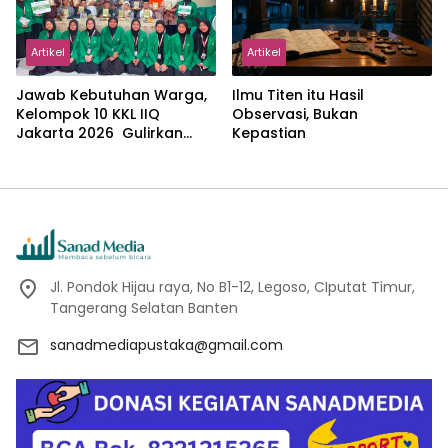
Artikel
Artikel
Jawab Kebutuhan Warga,
Ilmu Titen itu Hasil
Kelompok 10 KKL IIQ
Observasi, Bukan
Jakarta 2026 Gulirkan
Kepastian
Proker Wakaf Al-Qur’an di
Sukamanah
Jl. Pondok Hijau raya, No B1-12, Legoso, CIputat Timur,
Tangerang Selatan Banten
sanadmediapustaka@gmail.com