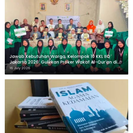
Jawab Kebutuhan Warga, Kelompok 10 KKL IIQ
Jakarta 2026 Gulirkan Proker Wakaf Al-Qur’an di
Sukamanah
16 July 2026