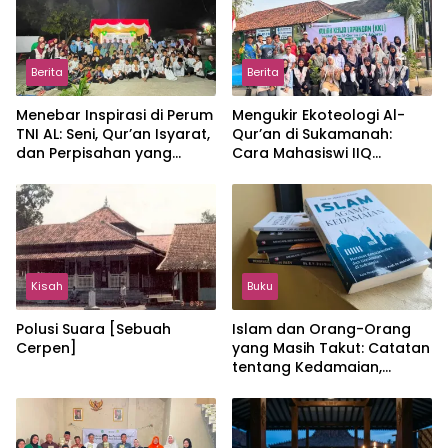
Berita
Berita
Menebar Inspirasi di Perum
Mengukir Ekoteologi Al-
TNI AL: Seni, Qur’an Isyarat,
Qur’an di Sukamanah:
dan Perpisahan yang
Cara Mahasiswi IIQ
Hangat
Jakarta Menjaga Bumi
Jonggol
Kisah
Buku
Polusi Suara [Sebuah
Islam dan Orang-Orang
Cerpen]
yang Masih Takut: Catatan
tentang Kedamaian,
Kemajemukan, dan Negara
dalam Pemikiran Masykuri
Abdillah