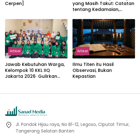
Cerpen]
yang Masih Takut: Catatan
tentang Kedamaian,
Kemajemukan, dan Negara
dalam Pemikiran Masykuri
Abdillah
Artikel
Artikel
Jawab Kebutuhan Warga,
Ilmu Titen itu Hasil
Kelompok 10 KKL IIQ
Observasi, Bukan
Jakarta 2026 Gulirkan
Kepastian
Proker Wakaf Al-Qur’an di
Sukamanah
Jl. Pondok Hijau raya, No B1-12, Legoso, CIputat Timur,
Tangerang Selatan Banten