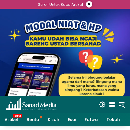
Skip
×
Scroll Untuk Baca Artikel
to
content
Artikel
Berita
Kisah
Esai
Fatwa
Tokoh