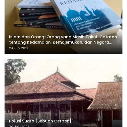
Islam dan Orang-Orang yang Masih Takut: Catatan
tentang Kedamaian, Kemajemukan, dan Negara
dalam Pemikiran Masykuri Abdillah
24 July 2026
Polusi Suara [Sebuah Cerpen]
30 July 2026