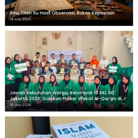
Ilmu Titen itu Hasil Observasi, Bukan Kepastian
14 July 2026
Jawab Kebutuhan Warga, Kelompok 10 KKL IIQ
Jakarta 2026 Gulirkan Proker Wakaf Al-Qur’an di
Sukamanah
16 July 2026