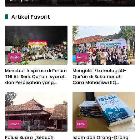
Artikel Favorit
Berita
Berita
Menebar Inspirasi di Perum
Mengukir Ekoteologi Al-
TNI AL: Seni, Qur’an Isyarat,
Qur’an di Sukamanah:
dan Perpisahan yang
Cara Mahasiswi IIQ
Hangat
Jakarta Menjaga Bumi
Jonggol
Kisah
Buku
Polusi Suara [Sebuah
Islam dan Orang-Orang