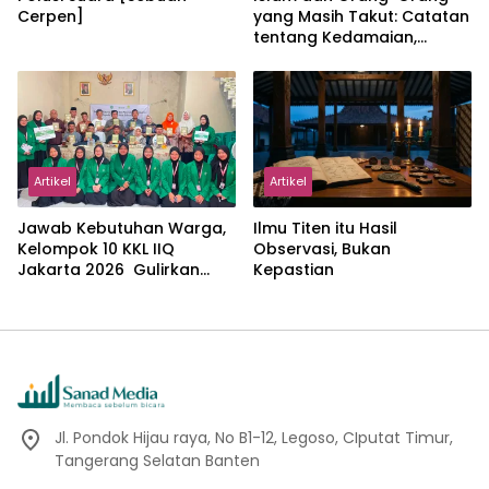
Cerpen]
yang Masih Takut: Catatan
tentang Kedamaian,
Kemajemukan, dan Negara
dalam Pemikiran Masykuri
Abdillah
Artikel
Artikel
Jawab Kebutuhan Warga,
Ilmu Titen itu Hasil
Kelompok 10 KKL IIQ
Observasi, Bukan
Jakarta 2026 Gulirkan
Kepastian
Proker Wakaf Al-Qur’an di
Sukamanah
Jl. Pondok Hijau raya, No B1-12, Legoso, CIputat Timur,
Tangerang Selatan Banten