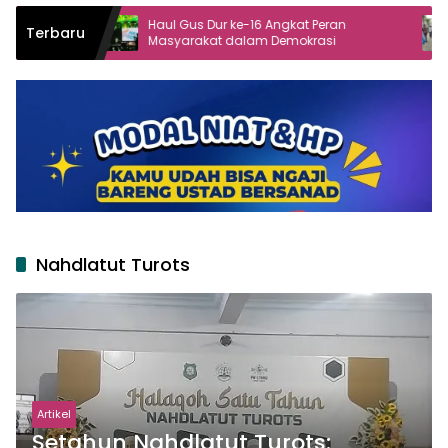
Haul Gus Dur ke-16 Angkat Peran
Live Report: Kep
Terbaru
Masyarakat dalam Demokrasi
Kubro di Lirboyo 
Nahdlatut Turots
Artikel
Setahun Nahdlatut Turots: