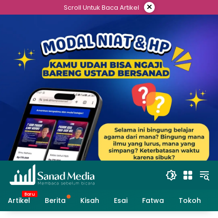
Skip
×
Scroll Untuk Baca Artikel
to
content
Artikel
Berita
Kisah
Esai
Fatwa
Tokoh