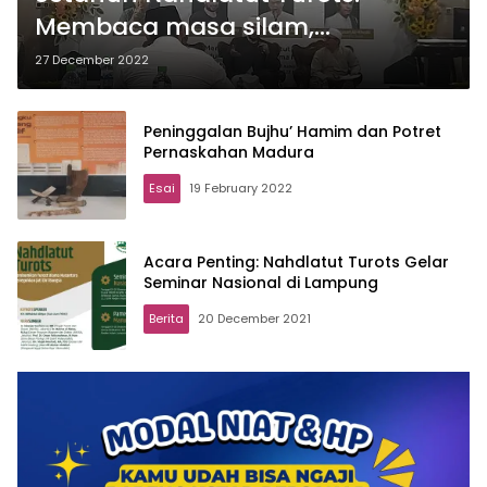
Membaca masa silam,
memetakan masa depan
27 December 2022
Peninggalan Bujhu’ Hamim dan Potret
Pernaskahan Madura
Esai
19 February 2022
Acara Penting: Nahdlatut Turots Gelar
Seminar Nasional di Lampung
Berita
20 December 2021