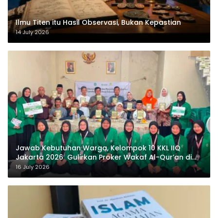
Ilmu Titen itu Hasil Observasi, Bukan Kepastian
14 July 2026
Jawab Kebutuhan Warga, Kelompok 10 KKL IIQ
Jakarta 2026 Gulirkan Proker Wakaf Al-Qur’an di
Sukamanah
16 July 2026