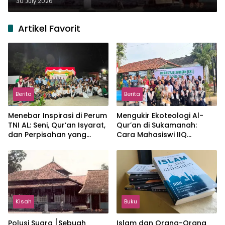
30 July 2026
Artikel Favorit
Berita
Berita
Menebar Inspirasi di Perum
Mengukir Ekoteologi Al-
TNI AL: Seni, Qur’an Isyarat,
Qur’an di Sukamanah:
dan Perpisahan yang
Cara Mahasiswi IIQ
Hangat
Jakarta Menjaga Bumi
Jonggol
Kisah
Buku
Polusi Suara [Sebuah
Islam dan Orang-Orang