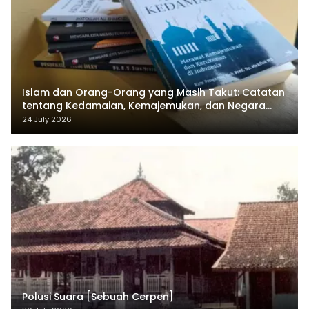
Islam dan Orang-Orang yang Masih Takut: Catatan
tentang Kedamaian, Kemajemukan, dan Negara
dalam Pemikiran Masykuri Abdillah
24 July 2026
Polusi Suara [Sebuah Cerpen]