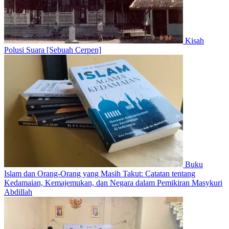
Kisah
Polusi Suara [Sebuah Cerpen]
Buku
Islam dan Orang-Orang yang Masih Takut: Catatan tentang
Kedamaian, Kemajemukan, dan Negara dalam Pemikiran Masykuri
Abdillah