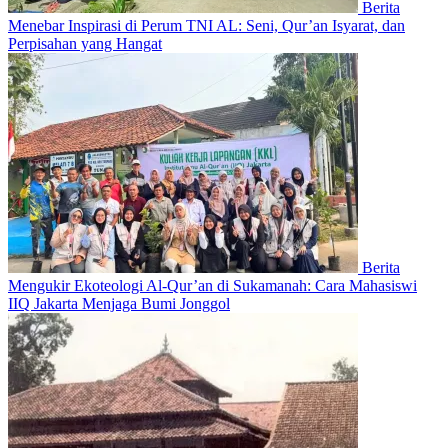
Berita
Menebar Inspirasi di Perum TNI AL: Seni, Qur’an Isyarat, dan
Perpisahan yang Hangat
Berita
Mengukir Ekoteologi Al-Qur’an di Sukamanah: Cara Mahasiswi
IIQ Jakarta Menjaga Bumi Jonggol