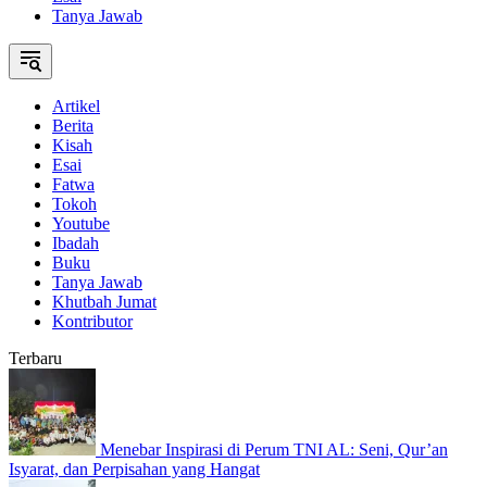
Tanya Jawab
Artikel
Berita
Kisah
Esai
Fatwa
Tokoh
Youtube
Ibadah
Buku
Tanya Jawab
Khutbah Jumat
Kontributor
Terbaru
Menebar Inspirasi di Perum TNI AL: Seni, Qur’an
Isyarat, dan Perpisahan yang Hangat