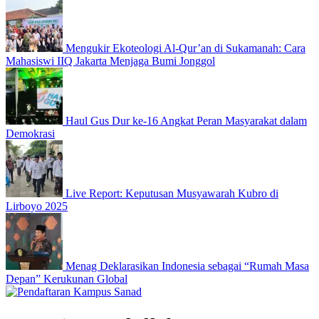
Mengukir Ekoteologi Al-Qur’an di Sukamanah: Cara
Mahasiswi IIQ Jakarta Menjaga Bumi Jonggol
Haul Gus Dur ke-16 Angkat Peran Masyarakat dalam
Demokrasi
Live Report: Keputusan Musyawarah Kubro di
Lirboyo 2025
Menag Deklarasikan Indonesia sebagai “Rumah Masa
Depan” Kerukunan Global