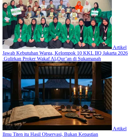
Artikel
Jawab Kebutuhan Warga, Kelompok 10 KKL IIQ Jakarta 2026
Gulirkan Proker Wakaf Al-Qur’an di Sukamanah
Artikel
Ilmu Titen itu Hasil Observasi, Bukan Kepastian