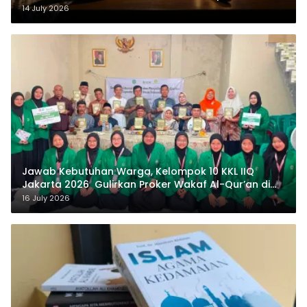
14 July 2026
Jawab Kebutuhan Warga, Kelompok 10 KKL IIQ
Jakarta 2026 Gulirkan Proker Wakaf Al-Qur’an di
Sukamanah
16 July 2026