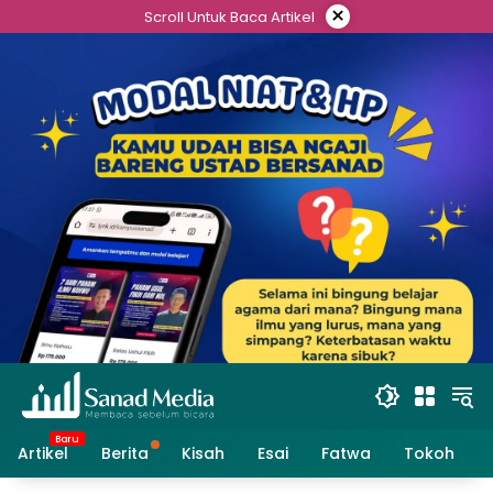
Skip
×
Scroll Untuk Baca Artikel
to
content
Artikel
Berita
Kisah
Esai
Fatwa
Tokoh