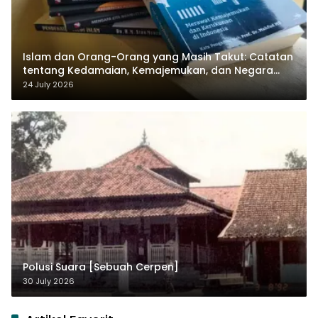
Islam dan Orang-Orang yang Masih Takut: Catatan
tentang Kedamaian, Kemajemukan, dan Negara
dalam Pemikiran Masykuri Abdillah
24 July 2026
Polusi Suara [Sebuah Cerpen]
30 July 2026