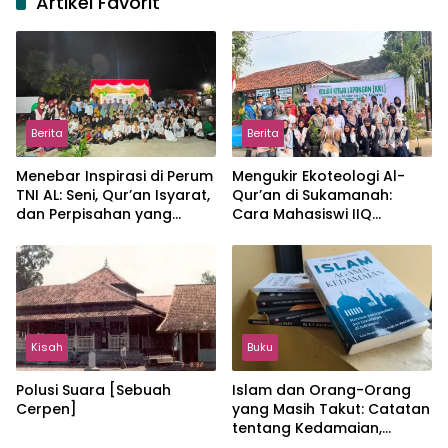
Artikel Favorit
Berita
Berita
Menebar Inspirasi di Perum
Mengukir Ekoteologi Al-
TNI AL: Seni, Qur’an Isyarat,
Qur’an di Sukamanah:
dan Perpisahan yang
Cara Mahasiswi IIQ
Hangat
Jakarta Menjaga Bumi
Jonggol
Kisah
Buku
Polusi Suara [Sebuah
Islam dan Orang-Orang
Cerpen]
yang Masih Takut: Catatan
tentang Kedamaian,
Kemajemukan, dan Negara