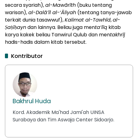
secara syariah),
al-Mawārīth
(buku tentang
warisan),
al-Dalā’īl al-‘Āliyah
(tentang tanya-jawab
terkait dunia tasawwuf),
Kalimat al-Tawhīd
,
al-
Ṣaḥīḥayn
dan lainnya. Beliau juga men
ta‘līq
kitab
karya kakek beliau Tanwirul Qulub dan men
takhrīj
hadis-hadis dalam kitab tersebut.
Kontributor
Bakhrul Huda
Kord. Akademik Ma'had Jami'ah UINSA
Surabaya dan Tim Aswaja Center Sidoarjo.