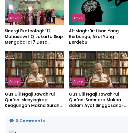
Artikel
Artikel
‎Sinergi Ekoteologi: 112
Al-Maghrūr: Lisan Yang
Mahasiswi IIQ Jakarta Siap
Berbunga, Akal Yang
Mengabdi di 7 Desa
Berdebu
Kecamatan Jonggol
Artikel
Artikel
Gus Ulil Ngaji Jawahirul
Gus Ulil Ngaji Jawahirul
Qur’an: Menyingkap
Qur’an: Samudra Makna
Keagungan Makna Surah
dalam Ayat Singgasana-
Al-Ikhlas dan Yasin
Nya
0
Comments