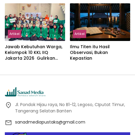
dalam Pemikiran Masykuri
Abdillah
Artikel
Artikel
Jawab Kebutuhan Warga,
Ilmu Titen itu Hasil
Kelompok 10 KKL IIQ
Observasi, Bukan
Jakarta 2026 Gulirkan
Kepastian
Proker Wakaf Al-Qur’an di
Sukamanah
Jl. Pondok Hijau raya, No B1-12, Legoso, CIputat Timur,
Tangerang Selatan Banten
sanadmediapustaka@gmail.com