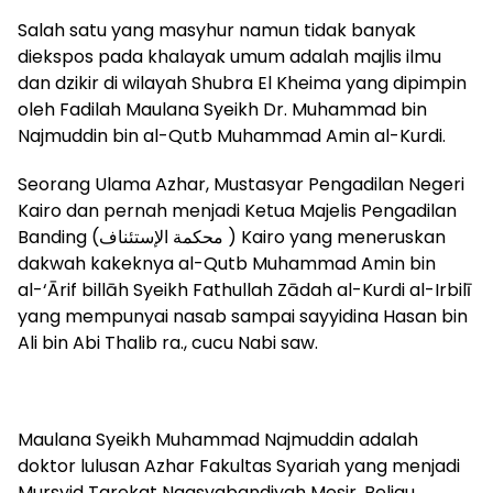
Salah satu yang masyhur namun tidak banyak
diekspos pada khalayak umum adalah majlis ilmu
dan dzikir di wilayah Shubra El Kheima yang dipimpin
oleh Fadilah Maulana Syeikh Dr. Muhammad bin
Najmuddin bin al-Qutb Muhammad Amin al-Kurdi.
Seorang Ulama Azhar, Mustasyar Pengadilan Negeri
Kairo dan pernah menjadi Ketua Majelis Pengadilan
Banding (محكمة الإستئناف ) Kairo yang meneruskan
dakwah kakeknya al-Qutb Muhammad Amin bin
al-‘Ārif billāh Syeikh Fathullah Zādah al-Kurdi al-Irbilī
yang mempunyai nasab sampai sayyidina Hasan bin
Ali bin Abi Thalib ra., cucu Nabi saw.
Maulana Syeikh Muhammad Najmuddin adalah
doktor lulusan Azhar Fakultas Syariah yang menjadi
Mursyid Tarekat Naqsyabandiyah Mesir. Beliau