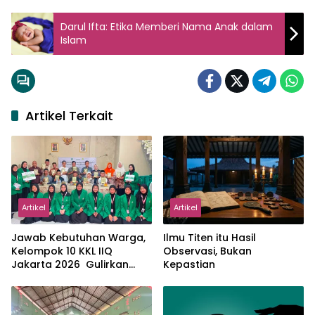
Darul Ifta: Etika Memberi Nama Anak dalam
Islam
Artikel Terkait
Artikel
Artikel
Jawab Kebutuhan Warga,
Ilmu Titen itu Hasil
Kelompok 10 KKL IIQ
Observasi, Bukan
Jakarta 2026 Gulirkan
Kepastian
Proker Wakaf Al-Qur’an di
Sukamanah