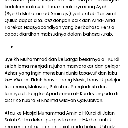
kedalaman ilmu beliau, mahakarya sang Ayah
(Syeikh Muhammad Amin qs.) yaitu kitab Tanwirul
Qulub dapat di
taḥqīq
dengan baik dan wirid-wirid
Tarekat Naqsyabandiyah yang berbahasa Persia
dapat diartikan maksudnya dalam bahasa Arab.
Syeikh Muhammad dan keluarga besarnya al-Kurdi
telah lama menjadi rujukan masyarakat dan pelajar
Azhar yang ingin menekuni dunia tasawuf dan laku
ke-
sālik
an. Tidak hanya orang Mesir, banyak pelajar
Indonesia, Malaysia, Pakistan, Bangladesh dan
lainnya datang ke Apartemen al-Kurdi yang ada di
distrik Shubra El Kheima wilayah Qalyubiyah.
Atau ke Masjid Muhammad Amin al-Kurdi di Jalan
Salah Salim dekat perpustakaan al-Azhar untuk
menimbah ilmu dan berbaiat pada beliau. Ustadz