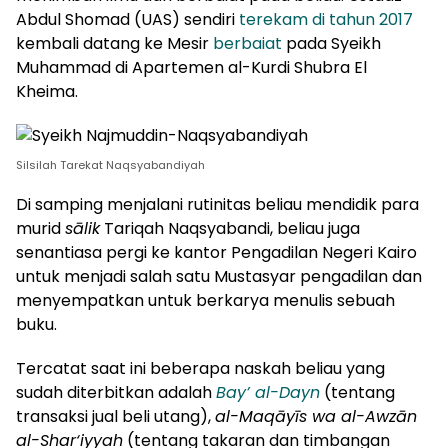
Abdul Shomad (UAS) sendiri
terekam di tahun 2017
kembali datang ke Mesir
berbaiat
pada Syeikh
Muhammad di Apartemen al-Kurdi Shubra El
Kheima.
Silsilah Tarekat Naqsyabandiyah
Di samping menjalani rutinitas beliau mendidik para
murid
sālik
Tariqah Naqsyabandi, beliau juga
senantiasa pergi ke kantor Pengadilan Negeri Kairo
untuk menjadi salah satu Mustasyar pengadilan dan
menyempatkan untuk berkarya menulis sebuah
buku.
Tercatat saat ini beberapa naskah beliau yang
sudah diterbitkan adalah
Bay’ al-Dayn
(tentang
transaksi jual beli utang),
al-Maqāyīs wa al-Awzān
al-Shar‘iyyah
(tentang takaran dan timbangan