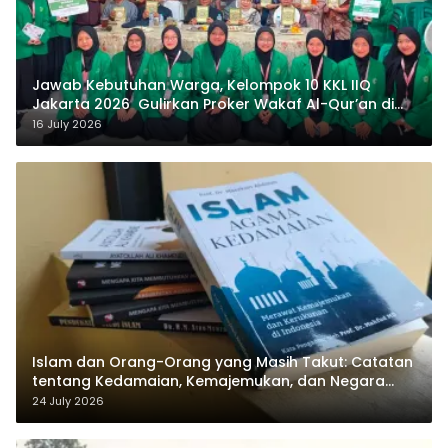
Jawab Kebutuhan Warga, Kelompok 10 KKL IIQ
Jakarta 2026 Gulirkan Proker Wakaf Al-Qur’an di
Sukamanah
16 July 2026
Islam dan Orang-Orang yang Masih Takut: Catatan
tentang Kedamaian, Kemajemukan, dan Negara
dalam Pemikiran Masykuri Abdillah
24 July 2026