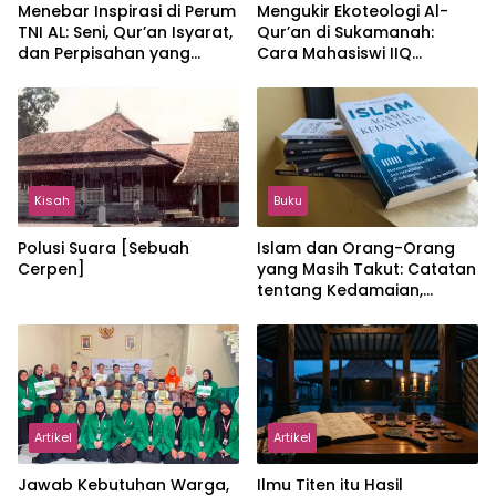
Menebar Inspirasi di Perum
Mengukir Ekoteologi Al-
TNI AL: Seni, Qur’an Isyarat,
Qur’an di Sukamanah:
dan Perpisahan yang
Cara Mahasiswi IIQ
Hangat
Jakarta Menjaga Bumi
Jonggol
Kisah
Buku
Polusi Suara [Sebuah
Islam dan Orang-Orang
Cerpen]
yang Masih Takut: Catatan
tentang Kedamaian,
Kemajemukan, dan Negara
dalam Pemikiran Masykuri
Abdillah
Artikel
Artikel
Jawab Kebutuhan Warga,
Ilmu Titen itu Hasil