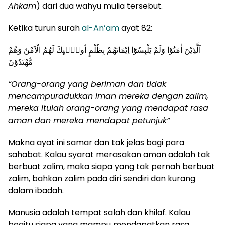
Ahkam
) dari dua wahyu mulia tersebut.
Ketika turun surah
al-An’am
ayat 82:
اَلَّذِيْنَ اٰمَنُوْا وَلَمْ يَلْبِسُوْٓا اِيْمَانَهُمْ بِظُلْمٍ اُولٰۤىِٕكَ لَهُمُ الْاَمْنُ وَهُمْ
مُّهْتَدُوْنَ
“Orang-orang yang beriman dan tidak
mencampuradukkan iman mereka dengan zalim,
mereka itulah orang-orang yang mendapat rasa
aman dan mereka mendapat petunjuk”
Makna ayat ini samar dan tak jelas bagi para
sahabat. Kalau syarat merasakan aman adalah tak
berbuat zalim, maka siapa yang tak pernah berbuat
zalim, bahkan zalim pada diri sendiri dan kurang
dalam ibadah.
Manusia adalah tempat salah dan khilaf. Kalau
begitu siapa yang mampu mendapatkan rasa