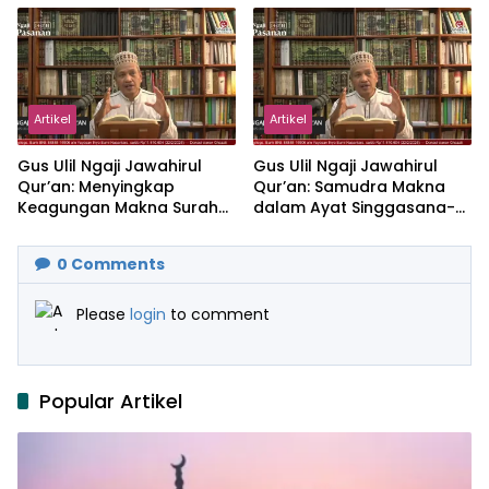
Artikel
Artikel
Gus Ulil Ngaji Jawahirul
Gus Ulil Ngaji Jawahirul
Qur’an: Menyingkap
Qur’an: Samudra Makna
Keagungan Makna Surah
dalam Ayat Singgasana-
Al-Ikhlas dan Yasin
Nya
0
Comments
Please
login
to comment
Popular Artikel