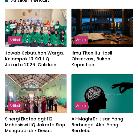
Artikel
Artikel
Jawab Kebutuhan Warga,
Ilmu Titen itu Hasil
Kelompok 10 KKL IIQ
Observasi, Bukan
Jakarta 2026 Gulirkan
Kepastian
Proker Wakaf Al-Qur’an di
Sukamanah
Artikel
Artikel
‎Sinergi Ekoteologi: 112
Al-Maghrūr: Lisan Yang
Mahasiswi IIQ Jakarta Siap
Berbunga, Akal Yang
Mengabdi di 7 Desa
Berdebu
Kecamatan Jonggol