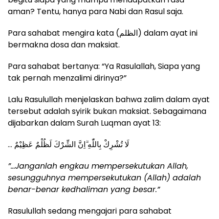
aman? Tentu, hanya para Nabi dan Rasul saja.
Para sahabat mengira kata (الظلم) dalam ayat ini
bermakna dosa dan maksiat.
Para sahabat bertanya: “Ya Rasulallah, Siapa yang
tak pernah menzalimi dirinya?”
Lalu Rasulullah menjelaskan bahwa zalim dalam ayat
tersebut adalah syirik bukan maksiat. Sebagaimana
dijabarkan dalam Surah Luqman ayat 13:
… لَا تُشْرِكْ بِاللّٰهِ ۗاِنَّ الشِّرْكَ لَظُلْمٌ عَظِيْمٌ
”…Janganlah engkau mempersekutukan Allah,
sesungguhnya mempersekutukan (Allah) adalah
benar-benar kedhaliman yang besar.”
Rasulullah sedang mengajari para sahabat