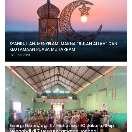
SYAHRULLAH: MENYELAMI MAKNA “BULAN ALLAH” DAN
KEUTAMAAN PUASA MUHARRAM
16 June 2026
‎Sinergi Ekoteologi: 112 Mahasiswi IIQ Jakarta Siap
Mengabdi di 7 Desa Kecamatan Jonggol