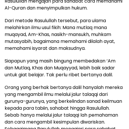
Rasulullah mengajari para sahabat cara memahami
Al-Quran dan menyimpulkan hukum.
Dari metode Rasulullah tersebut, para ulama
melahirkan ilmu usul fikih: Mana mutlaq mana
muqayad, Am-Khas, nasikh-mansukh, muhkam
mutasyabih, bagaimana memahami dilalah ayat,
memahami isyarat dan maksudnya.
Siapapun yang masih bingung membedakan ‘Am
dan Mutlaq, Khas dan Muqayyad, lebih baik sadar
untuk giat belajar. Tak perlu ribet bertanya dalil.
Orang yang berhak bertanya dalil hanyalah mereka
yang mengambil ilmu melalui jalur talaqqi dari
gurunya-gurunya, yang berkelindan sanad keilmuan
kepada para tabiin, sahabat hingga Rasulullah.
Sebab hanya melalui jalur talaqqi lah pemahaman
dan cara mengambil kesimpulan diwariskan.
Sebagaimana Rasulullah mengajari para sahabat.