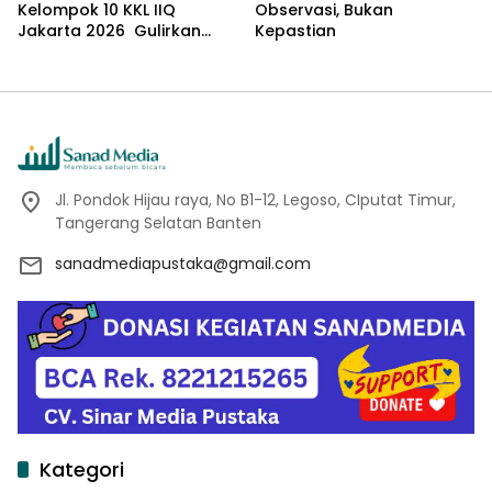
Kelompok 10 KKL IIQ
Observasi, Bukan
Jakarta 2026 Gulirkan
Kepastian
Proker Wakaf Al-Qur’an di
Sukamanah
Jl. Pondok Hijau raya, No B1-12, Legoso, CIputat Timur,
Tangerang Selatan Banten
sanadmediapustaka@gmail.com
Kategori