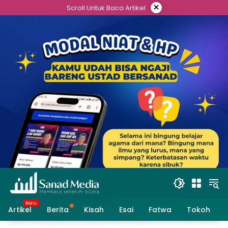
Skip
×
Scroll Untuk Baca Artikel
to
content
Artikel
Berita
Kisah
Esai
Fatwa
Tokoh